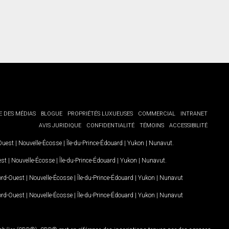
E DES MÉDIAS
BLOGUE
PROPRIÉTÉS LUXUEUSES
COMMERCIAL
INTRANET
AVIS JURIDIQUE
CONFIDENTIALITÉ
TÉMOINS
ACCESSIBILITÉ
-Ouest
|
Nouvelle-Écosse
|
Île-du-Prince-Édouard
|
Yukon
|
Nunavut
.
est
|
Nouvelle-Écosse
|
Île-du-Prince-Édouard
|
Yukon
|
Nunavut
.
Nord-Ouest
|
Nouvelle-Écosse
|
Île-du-Prince-Édouard
|
Yukon
|
Nunavut
Nord-Ouest
|
Nouvelle-Écosse
|
Île-du-Prince-Édouard
|
Yukon
|
Nunavut