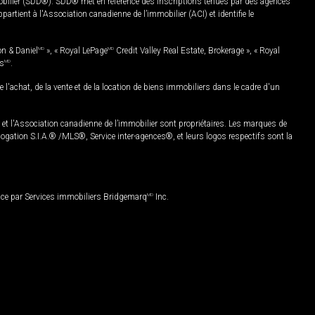
mobilier (SDD®). SDD® met en référence des inscriptions tenues par des agences
rtient à l'Association canadienne de l’immobilier (ACI) et identifie le
on & Daniel
MD
», « Royal LePage
MD
Credit Valley Real Estate, Brokerage », « Royal
es
MD
.
chat, de la vente et de la location de biens immobiliers dans le cadre d'un
Association canadienne de l’immobilier sont propriétaires. Les marques de
ation S.I.A.® /MLS®, Service inter-agences®, et leurs logos respectifs sont la
nce par Services immobiliers Bridgemarq
MD
Inc.