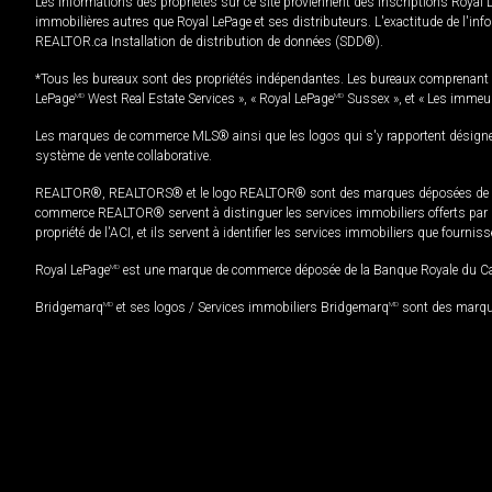
Les informations des propriétés sur ce site proviennent des inscriptions Royal 
immobilières autres que Royal LePage et ses distributeurs. L'exactitude de l'info
REALTOR.ca Installation de distribution de données (SDD®).
*Tous les bureaux sont des propriétés indépendantes. Les bureaux comprenant 
LePage
MD
West Real Estate Services », « Royal LePage
MD
Sussex », et « Les immeu
Les marques de commerce MLS® ainsi que les logos qui s'y rapportent désignent
système de vente collaborative.
REALTOR®, REALTORS® et le logo REALTOR® sont des marques déposées de REAL
commerce REALTOR® servent à distinguer les services immobiliers offerts par le
propriété de l'ACI, et ils servent à identifier les services immobiliers que fourni
Royal LePage
MD
est une marque de commerce déposée de la Banque Royale du Cana
Bridgemarq
MD
et ses logos / Services immobiliers Bridgemarq
MD
sont des marque