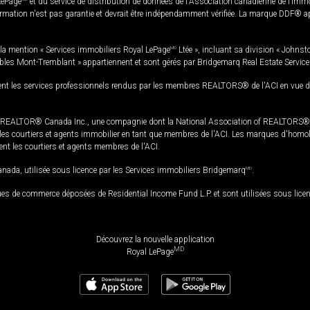
LePage
et du service de distribution de données de l'Association canadienne de l’im
rmation n'est pas garantie et devrait être indépendamment vérifiée. La marque DDF® appa
la mention « Services immobiliers Royal LePage
MD
Ltée », incluant sa division « Johnst
bles Mont-Tremblant » appartiennent et sont gérés par Bridgemarq Real Estate Servic
 les services professionnels rendus par les membres REALTORS® de l'ACI en vue de l'a
TOR® Canada Inc., une compagnie dont la National Association of REALTORS® et l'
s courtiers et agents immobilier en tant que membres de l'ACI. Les marques d'homolog
ssent les courtiers et agents membres de l'ACI.
da, utilisée sous licence par les Services immobiliers Bridgemarq
MD
.
s de commerce déposées de Residential Income Fund L.P. et sont utilisées sous lice
Découvrez la nouvelle application
MD
Royal LePage