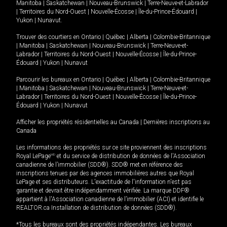
Manitoba
|
Saskatchewan
|
Nouveau-Brunswick
|
Terre-Neuve-et-Labrador
|
Territoires du Nord-Ouest
|
Nouvelle-Écosse
|
Île-du-Prince-Édouard
|
Yukon
|
Nunavut
.
Trouver des courtiers en
Ontario
|
Québec
|
Alberta
|
Colombie-Britannique
|
Manitoba
|
Saskatchewan
|
Nouveau-Brunswick
|
Terre-Neuve-et-
Labrador
|
Territoires du Nord-Ouest
|
Nouvelle-Écosse
|
Île-du-Prince-
Édouard
|
Yukon
|
Nunavut
Parcourir les bureaux en
Ontario
|
Québec
|
Alberta
|
Colombie-Britannique
|
Manitoba
|
Saskatchewan
|
Nouveau-Brunswick
|
Terre-Neuve-et-
Labrador
|
Territoires du Nord-Ouest
|
Nouvelle-Écosse
|
Île-du-Prince-
Édouard
|
Yukon
|
Nunavut
Afficher les propriétés résidentielles au Canada
|
Dernières inscriptions au
Canada
Les informations des propriétés sur ce site proviennent des inscriptions
Royal LePage
MD
et du service de distribution de données de l'Association
canadienne de l’immobilier (SDD®). SDD® met en référence des
inscriptions tenues par des agences immobilières autres que Royal
LePage et ses distributeurs. L'exactitude de l'information n'est pas
garantie et devrait être indépendamment vérifiée. La marque DDF®
appartient à l'Association canadienne de l’immobilier (ACI) et identifie le
REALTOR.ca Installation de distribution de données (SDD®).
*Tous les bureaux sont des propriétés indépendantes. Les bureaux