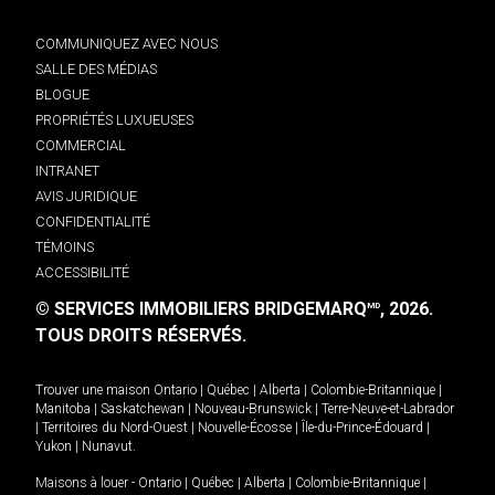
COMMUNIQUEZ AVEC NOUS
SALLE DES MÉDIAS
BLOGUE
PROPRIÉTÉS LUXUEUSES
COMMERCIAL
INTRANET
AVIS JURIDIQUE
CONFIDENTIALITÉ
TÉMOINS
ACCESSIBILITÉ
© SERVICES IMMOBILIERS BRIDGEMARQ
, 2026.
MD
TOUS DROITS RÉSERVÉS.
Trouver une maison
Ontario
|
Québec
|
Alberta
|
Colombie-Britannique
|
Manitoba
|
Saskatchewan
|
Nouveau-Brunswick
|
Terre-Neuve-et-Labrador
|
Territoires du Nord-Ouest
|
Nouvelle-Écosse
|
Île-du-Prince-Édouard
|
Yukon
|
Nunavut
.
Maisons à louer -
Ontario
|
Québec
|
Alberta
|
Colombie-Britannique
|