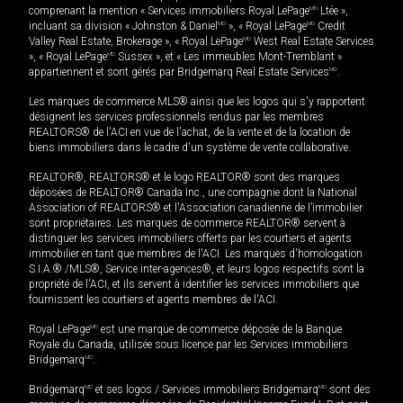
comprenant la mention « Services immobiliers Royal LePage
MD
Ltée »,
incluant sa division « Johnston & Daniel
MD
», « Royal LePage
MD
Credit
Valley Real Estate, Brokerage », « Royal LePage
MD
West Real Estate Services
», « Royal LePage
MD
Sussex », et « Les immeubles Mont-Tremblant »
appartiennent et sont gérés par Bridgemarq Real Estate Services
MD
.
Les marques de commerce MLS® ainsi que les logos qui s'y rapportent
désignent les services professionnels rendus par les membres
REALTORS® de l'ACI en vue de l'achat, de la vente et de la location de
biens immobiliers dans le cadre d'un système de vente collaborative.
REALTOR®, REALTORS® et le logo REALTOR® sont des marques
déposées de REALTOR® Canada Inc., une compagnie dont la National
Association of REALTORS® et l'Association canadienne de l’immobilier
sont propriétaires. Les marques de commerce REALTOR® servent à
distinguer les services immobiliers offerts par les courtiers et agents
immobilier en tant que membres de l'ACI. Les marques d'homologation
S.I.A.® /MLS®, Service inter-agences®, et leurs logos respectifs sont la
propriété de l'ACI, et ils servent à identifier les services immobiliers que
fournissent les courtiers et agents membres de l'ACI.
Royal LePage
MD
est une marque de commerce déposée de la Banque
Royale du Canada, utilisée sous licence par les Services immobiliers
Bridgemarq
MD
.
Bridgemarq
MD
et ses logos / Services immobiliers Bridgemarq
MD
sont des