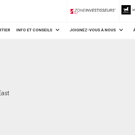
ZoneInvestisseurs RLP
RTIER
INFO ET CONSEILS
JOIGNEZ-VOUS À NOUS
East