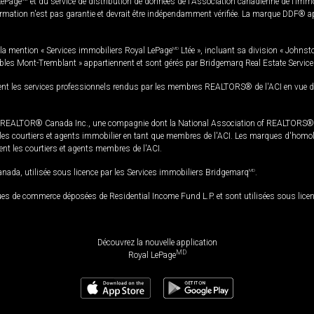
LePage
et du service de distribution de données de l'Association canadienne de l’im
rmation n'est pas garantie et devrait être indépendamment vérifiée. La marque DDF® appa
la mention « Services immobiliers Royal LePage
MD
Ltée », incluant sa division « Johnst
bles Mont-Tremblant » appartiennent et sont gérés par Bridgemarq Real Estate Servic
 les services professionnels rendus par les membres REALTORS® de l'ACI en vue de l'a
TOR® Canada Inc., une compagnie dont la National Association of REALTORS® et l'
s courtiers et agents immobilier en tant que membres de l'ACI. Les marques d'homolog
ssent les courtiers et agents membres de l'ACI.
da, utilisée sous licence par les Services immobiliers Bridgemarq
MD
.
s de commerce déposées de Residential Income Fund L.P. et sont utilisées sous lice
Découvrez la nouvelle application
MD
Royal LePage