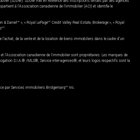
mobilier (SDD®). SDD® met en référence des inscriptions tenues par des agences
rtient à l'Association canadienne de l’immobilier (ACI) et identifie le
on & Daniel
MD
», « Royal LePage
MD
Credit Valley Real Estate, Brokerage », « Royal
es
MD
.
chat, de la vente et de la location de biens immobiliers dans le cadre d'un
Association canadienne de l’immobilier sont propriétaires. Les marques de
ation S.I.A.® /MLS®, Service inter-agences®, et leurs logos respectifs sont la
nce par Services immobiliers Bridgemarq
MD
Inc.