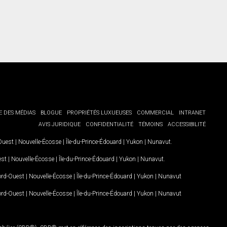
E DES MÉDIAS
BLOGUE
PROPRIÉTÉS LUXUEUSES
COMMERCIAL
INTRANET
AVIS JURIDIQUE
CONFIDENTIALITÉ
TÉMOINS
ACCESSIBILITÉ
-Ouest
|
Nouvelle-Écosse
|
Île-du-Prince-Édouard
|
Yukon
|
Nunavut
.
est
|
Nouvelle-Écosse
|
Île-du-Prince-Édouard
|
Yukon
|
Nunavut
.
Nord-Ouest
|
Nouvelle-Écosse
|
Île-du-Prince-Édouard
|
Yukon
|
Nunavut
Nord-Ouest
|
Nouvelle-Écosse
|
Île-du-Prince-Édouard
|
Yukon
|
Nunavut