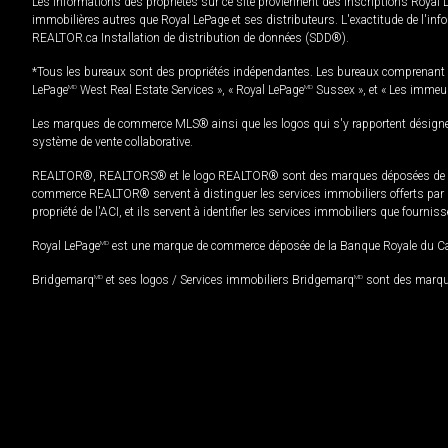
Les informations des propriétés sur ce site proviennent des inscriptions Royal 
immobilières autres que Royal LePage et ses distributeurs. L'exactitude de l'info
REALTOR.ca Installation de distribution de données (SDD®).
*Tous les bureaux sont des propriétés indépendantes. Les bureaux comprenant 
LePage
MD
West Real Estate Services », « Royal LePage
MD
Sussex », et « Les immeu
Les marques de commerce MLS® ainsi que les logos qui s'y rapportent désignent
système de vente collaborative.
REALTOR®, REALTORS® et le logo REALTOR® sont des marques déposées de REAL
commerce REALTOR® servent à distinguer les services immobiliers offerts par le
propriété de l'ACI, et ils servent à identifier les services immobiliers que fourni
Royal LePage
MD
est une marque de commerce déposée de la Banque Royale du Cana
Bridgemarq
MD
et ses logos / Services immobiliers Bridgemarq
MD
sont des marque