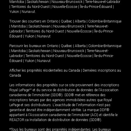
Manitoba
|
Saskatchewan
|
Nouveau-Brunswick
|
Terre-Neuve-et-Labrador
|
Territoires du Nord-Ouest
|
Nouvelle-Écosse
|
Île-du-Prince-Édouard
|
Yukon
|
Nunavut
.
Trouver des courtiers en
Ontario
|
Québec
|
Alberta
|
Colombie-Britannique
|
Manitoba
|
Saskatchewan
|
Nouveau-Brunswick
|
Terre-Neuve-et-
Labrador
|
Territoires du Nord-Ouest
|
Nouvelle-Écosse
|
Île-du-Prince-
Édouard
|
Yukon
|
Nunavut
Parcourir les bureaux en
Ontario
|
Québec
|
Alberta
|
Colombie-Britannique
|
Manitoba
|
Saskatchewan
|
Nouveau-Brunswick
|
Terre-Neuve-et-
Labrador
|
Territoires du Nord-Ouest
|
Nouvelle-Écosse
|
Île-du-Prince-
Édouard
|
Yukon
|
Nunavut
Afficher les propriétés résidentielles au Canada
|
Dernières inscriptions au
Canada
Les informations des propriétés sur ce site proviennent des inscriptions
Royal LePage
MD
et du service de distribution de données de l'Association
canadienne de l’immobilier (SDD®). SDD® met en référence des
inscriptions tenues par des agences immobilières autres que Royal
LePage et ses distributeurs. L'exactitude de l'information n'est pas
garantie et devrait être indépendamment vérifiée. La marque DDF®
appartient à l'Association canadienne de l’immobilier (ACI) et identifie le
REALTOR.ca Installation de distribution de données (SDD®).
*Tous les bureaux sont des propriétés indépendantes. Les bureaux