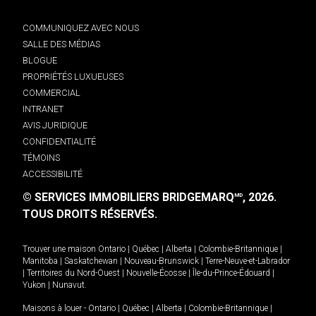
COMMUNIQUEZ AVEC NOUS
SALLE DES MÉDIAS
BLOGUE
PROPRIÉTÉS LUXUEUSES
COMMERCIAL
INTRANET
AVIS JURIDIQUE
CONFIDENTIALITÉ
TÉMOINS
ACCESSIBILITÉ
© SERVICES IMMOBILIERS BRIDGEMARQ
, 2026.
MD
TOUS DROITS RÉSERVÉS.
Trouver une maison
Ontario
|
Québec
|
Alberta
|
Colombie-Britannique
|
Manitoba
|
Saskatchewan
|
Nouveau-Brunswick
|
Terre-Neuve-et-Labrador
|
Territoires du Nord-Ouest
|
Nouvelle-Écosse
|
Île-du-Prince-Édouard
|
Yukon
|
Nunavut
.
Maisons à louer -
Ontario
|
Québec
|
Alberta
|
Colombie-Britannique
|