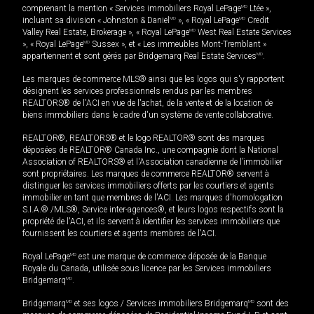
comprenant la mention « Services immobiliers Royal LePage
MD
Ltée »,
incluant sa division « Johnston & Daniel
MD
», « Royal LePage
MD
Credit
Valley Real Estate, Brokerage », « Royal LePage
MD
West Real Estate Services
», « Royal LePage
MD
Sussex », et « Les immeubles Mont-Tremblant »
appartiennent et sont gérés par Bridgemarq Real Estate Services
MD
.
Les marques de commerce MLS® ainsi que les logos qui s'y rapportent
désignent les services professionnels rendus par les membres
REALTORS® de l'ACI en vue de l'achat, de la vente et de la location de
biens immobiliers dans le cadre d'un système de vente collaborative.
REALTOR®, REALTORS® et le logo REALTOR® sont des marques
déposées de REALTOR® Canada Inc., une compagnie dont la National
Association of REALTORS® et l'Association canadienne de l’immobilier
sont propriétaires. Les marques de commerce REALTOR® servent à
distinguer les services immobiliers offerts par les courtiers et agents
immobilier en tant que membres de l'ACI. Les marques d'homologation
S.I.A.® /MLS®, Service inter-agences®, et leurs logos respectifs sont la
propriété de l'ACI, et ils servent à identifier les services immobiliers que
fournissent les courtiers et agents membres de l'ACI.
Royal LePage
MD
est une marque de commerce déposée de la Banque
Royale du Canada, utilisée sous licence par les Services immobiliers
Bridgemarq
MD
.
Bridgemarq
MD
et ses logos / Services immobiliers Bridgemarq
MD
sont des