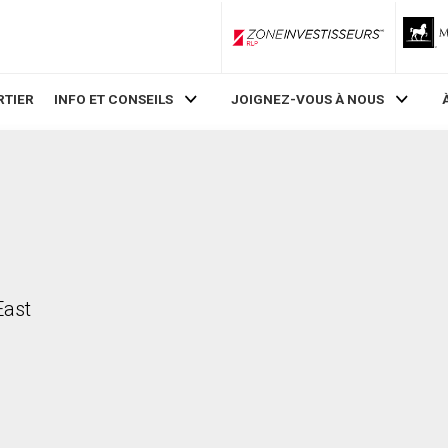
ZoneInvestisseurs RLP
RTIER
INFO ET CONSEILS
JOIGNEZ-VOUS À NOUS
East