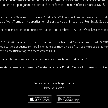
LePage
et du service de distribution de données de l'Association canadienne de l’im
rmation n'est pas garantie et devrait être indépendamment vérifiée. La marque DDF® appa
la mention « Services immobiliers Royal LePage
MD
Ltée », incluant sa division « Johnst
bles Mont-Tremblant » appartiennent et sont gérés par Bridgemarq Real Estate Servic
 les services professionnels rendus par les membres REALTORS® de l'ACI en vue de l'a
TOR® Canada Inc., une compagnie dont la National Association of REALTORS® et l'
s courtiers et agents immobilier en tant que membres de l'ACI. Les marques d'homolog
ssent les courtiers et agents membres de l'ACI.
da, utilisée sous licence par les Services immobiliers Bridgemarq
MD
.
s de commerce déposées de Residential Income Fund L.P. et sont utilisées sous lice
Découvrez la nouvelle application
MD
Royal LePage