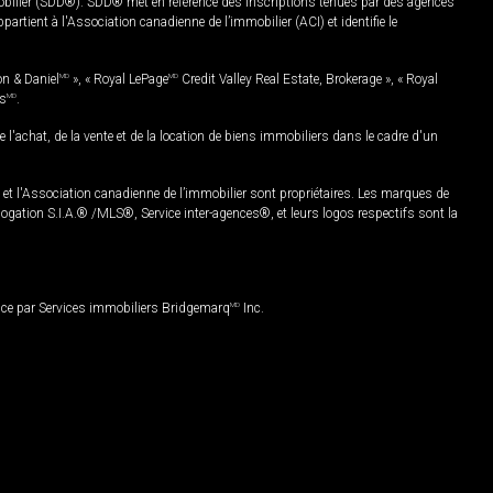
mobilier (SDD®). SDD® met en référence des inscriptions tenues par des agences
rtient à l'Association canadienne de l’immobilier (ACI) et identifie le
on & Daniel
MD
», « Royal LePage
MD
Credit Valley Real Estate, Brokerage », « Royal
es
MD
.
chat, de la vente et de la location de biens immobiliers dans le cadre d'un
Association canadienne de l’immobilier sont propriétaires. Les marques de
ation S.I.A.® /MLS®, Service inter-agences®, et leurs logos respectifs sont la
nce par Services immobiliers Bridgemarq
MD
Inc.