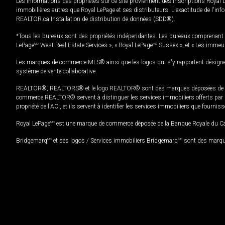
Les informations des propriétés sur ce site proviennent des inscriptions Royal 
immobilières autres que Royal LePage et ses distributeurs. L'exactitude de l'info
REALTOR.ca Installation de distribution de données (SDD®).
*Tous les bureaux sont des propriétés indépendantes. Les bureaux comprenant 
LePage
MD
West Real Estate Services », « Royal LePage
MD
Sussex », et « Les immeu
Les marques de commerce MLS® ainsi que les logos qui s'y rapportent désignent
système de vente collaborative.
REALTOR®, REALTORS® et le logo REALTOR® sont des marques déposées de REAL
commerce REALTOR® servent à distinguer les services immobiliers offerts par le
propriété de l'ACI, et ils servent à identifier les services immobiliers que fourni
Royal LePage
MD
est une marque de commerce déposée de la Banque Royale du Cana
Bridgemarq
MD
et ses logos / Services immobiliers Bridgemarq
MD
sont des marque