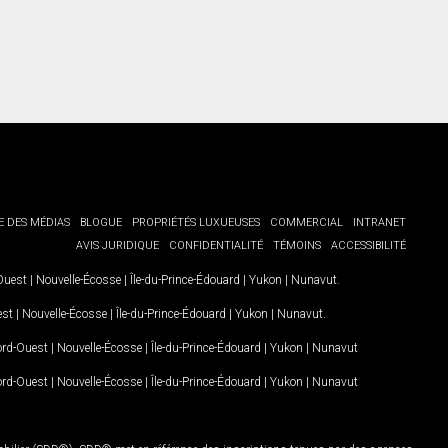
E DES MÉDIAS
BLOGUE
PROPRIÉTÉS LUXUEUSES
COMMERCIAL
INTRANET
AVIS JURIDIQUE
CONFIDENTIALITÉ
TÉMOINS
ACCESSIBILITÉ
-Ouest
|
Nouvelle-Écosse
|
Île-du-Prince-Édouard
|
Yukon
|
Nunavut
.
est
|
Nouvelle-Écosse
|
Île-du-Prince-Édouard
|
Yukon
|
Nunavut
.
Nord-Ouest
|
Nouvelle-Écosse
|
Île-du-Prince-Édouard
|
Yukon
|
Nunavut
Nord-Ouest
|
Nouvelle-Écosse
|
Île-du-Prince-Édouard
|
Yukon
|
Nunavut