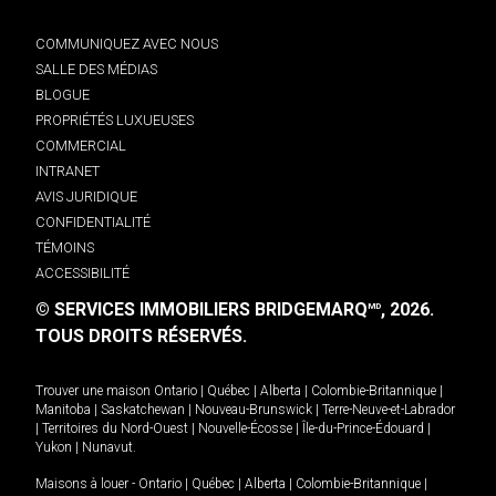
COMMUNIQUEZ AVEC NOUS
SALLE DES MÉDIAS
BLOGUE
PROPRIÉTÉS LUXUEUSES
COMMERCIAL
INTRANET
AVIS JURIDIQUE
CONFIDENTIALITÉ
TÉMOINS
ACCESSIBILITÉ
© SERVICES IMMOBILIERS BRIDGEMARQ
, 2026.
MD
TOUS DROITS RÉSERVÉS.
Trouver une maison
Ontario
|
Québec
|
Alberta
|
Colombie-Britannique
|
Manitoba
|
Saskatchewan
|
Nouveau-Brunswick
|
Terre-Neuve-et-Labrador
|
Territoires du Nord-Ouest
|
Nouvelle-Écosse
|
Île-du-Prince-Édouard
|
Yukon
|
Nunavut
.
Maisons à louer -
Ontario
|
Québec
|
Alberta
|
Colombie-Britannique
|