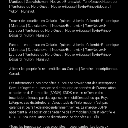
Manitoba
|
Saskatchewan
|
Nouveau-Brunswick
|
Terre-Neuve-et-Labrador
|
Territoires du Nord-Ouest
|
Nouvelle-Écosse
|
Île-du-Prince-Édouard
|
Yukon
|
Nunavut
.
Trouver des courtiers en
Ontario
|
Québec
|
Alberta
|
Colombie-Britannique
|
Manitoba
|
Saskatchewan
|
Nouveau-Brunswick
|
Terre-Neuve-et-
Labrador
|
Territoires du Nord-Ouest
|
Nouvelle-Écosse
|
Île-du-Prince-
Édouard
|
Yukon
|
Nunavut
Parcourir les bureaux en
Ontario
|
Québec
|
Alberta
|
Colombie-Britannique
|
Manitoba
|
Saskatchewan
|
Nouveau-Brunswick
|
Terre-Neuve-et-
Labrador
|
Territoires du Nord-Ouest
|
Nouvelle-Écosse
|
Île-du-Prince-
Édouard
|
Yukon
|
Nunavut
Afficher les propriétés résidentielles au Canada
|
Dernières inscriptions au
Canada
Les informations des propriétés sur ce site proviennent des inscriptions
Royal LePage
MD
et du service de distribution de données de l'Association
canadienne de l’immobilier (SDD®). SDD® met en référence des
inscriptions tenues par des agences immobilières autres que Royal
LePage et ses distributeurs. L'exactitude de l'information n'est pas
garantie et devrait être indépendamment vérifiée. La marque DDF®
appartient à l'Association canadienne de l’immobilier (ACI) et identifie le
REALTOR.ca Installation de distribution de données (SDD®).
*Tous les bureaux sont des propriétés indépendantes. Les bureaux