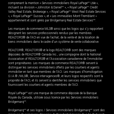
comprenant la mention « Services immobiliers Royal LePage
MD
Ltée »,
incluant sa division « Johnston & Daniel
MD
», « Royal LePage
MD
Credit
Valley Real Estate, Brokerage », « Royal LePage
MD
West Real Estate Services
», « Royal LePage
MD
Sussex », et « Les immeubles Mont-Tremblant »
appartiennent et sont gérés par Bridgemarq Real Estate Services
MD
.
Les marques de commerce MLS® ainsi que les logos qui s'y rapportent
désignent les services professionnels rendus par les membres
REALTORS® de l'ACI en vue de l'achat, de la vente et de la location de
biens immobiliers dans le cadre d'un système de vente collaborative.
REALTOR®, REALTORS® et le logo REALTOR® sont des marques
déposées de REALTOR® Canada Inc., une compagnie dont la National
Association of REALTORS® et l'Association canadienne de l’immobilier
sont propriétaires. Les marques de commerce REALTOR® servent à
distinguer les services immobiliers offerts par les courtiers et agents
immobilier en tant que membres de l'ACI. Les marques d'homologation
S.I.A.® /MLS®, Service inter-agences®, et leurs logos respectifs sont la
propriété de l'ACI, et ils servent à identifier les services immobiliers que
fournissent les courtiers et agents membres de l'ACI.
Royal LePage
MD
est une marque de commerce déposée de la Banque
Royale du Canada, utilisée sous licence par les Services immobiliers
Bridgemarq
MD
.
Bridgemarq
MD
et ses logos / Services immobiliers Bridgemarq
MD
sont des