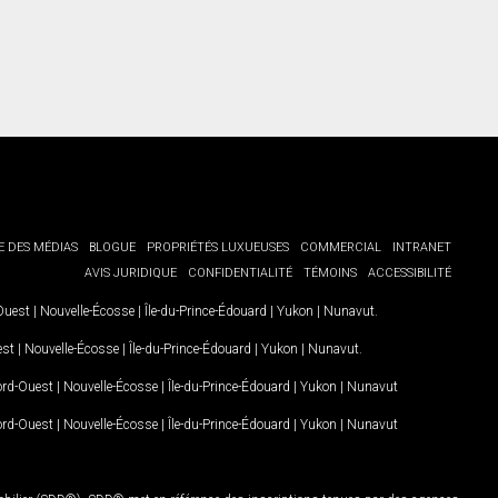
E DES MÉDIAS
BLOGUE
PROPRIÉTÉS LUXUEUSES
COMMERCIAL
INTRANET
AVIS JURIDIQUE
CONFIDENTIALITÉ
TÉMOINS
ACCESSIBILITÉ
-Ouest
|
Nouvelle-Écosse
|
Île-du-Prince-Édouard
|
Yukon
|
Nunavut
.
est
|
Nouvelle-Écosse
|
Île-du-Prince-Édouard
|
Yukon
|
Nunavut
.
Nord-Ouest
|
Nouvelle-Écosse
|
Île-du-Prince-Édouard
|
Yukon
|
Nunavut
Nord-Ouest
|
Nouvelle-Écosse
|
Île-du-Prince-Édouard
|
Yukon
|
Nunavut