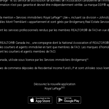
LePage
et du service de distribution de données de l'Association canadienne de l’im
rmation n'est pas garantie et devrait être indépendamment vérifiée. La marque DDF® appa
la mention « Services immobiliers Royal LePage
MD
Ltée », incluant sa division « Johnst
bles Mont-Tremblant » appartiennent et sont gérés par Bridgemarq Real Estate Servic
 les services professionnels rendus par les membres REALTORS® de l'ACI en vue de l'a
TOR® Canada Inc., une compagnie dont la National Association of REALTORS® et l'
s courtiers et agents immobilier en tant que membres de l'ACI. Les marques d'homolog
ssent les courtiers et agents membres de l'ACI.
da, utilisée sous licence par les Services immobiliers Bridgemarq
MD
.
s de commerce déposées de Residential Income Fund L.P. et sont utilisées sous lice
Découvrez la nouvelle application
MD
Royal LePage