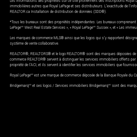
Les informations des propriétés sur ce site proviennent des inscriptions Royal 
immobilières autres que Royal LePage et ses distributeurs. L'exactitude de l'info
REALTOR.ca Installation de distribution de données (SDD®).
*Tous les bureaux sont des propriétés indépendantes. Les bureaux comprenant 
LePage
MD
West Real Estate Services », « Royal LePage
MD
Sussex », et « Les immeu
Les marques de commerce MLS® ainsi que les logos qui s'y rapportent désignent
système de vente collaborative.
REALTOR®, REALTORS® et le logo REALTOR® sont des marques déposées de REAL
commerce REALTOR® servent à distinguer les services immobiliers offerts par le
propriété de l'ACI, et ils servent à identifier les services immobiliers que fourni
Royal LePage
MD
est une marque de commerce déposée de la Banque Royale du Cana
Bridgemarq
MD
et ses logos / Services immobiliers Bridgemarq
MD
sont des marque