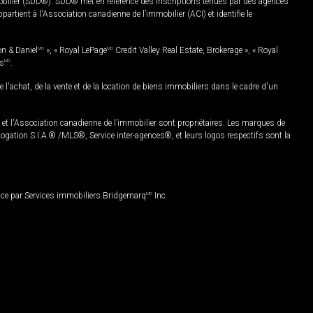
mobilier (SDD®). SDD® met en référence des inscriptions tenues par des agences
rtient à l'Association canadienne de l’immobilier (ACI) et identifie le
on & Daniel
MD
», « Royal LePage
MD
Credit Valley Real Estate, Brokerage », « Royal
es
MD
.
chat, de la vente et de la location de biens immobiliers dans le cadre d'un
Association canadienne de l’immobilier sont propriétaires. Les marques de
ation S.I.A.® /MLS®, Service inter-agences®, et leurs logos respectifs sont la
nce par Services immobiliers Bridgemarq
MD
Inc.