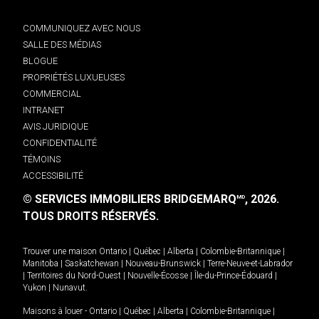
COMMUNIQUEZ AVEC NOUS
SALLE DES MÉDIAS
BLOGUE
PROPRIÉTÉS LUXUEUSES
COMMERCIAL
INTRANET
AVIS JURIDIQUE
CONFIDENTIALITÉ
TÉMOINS
ACCESSIBILITÉ
© SERVICES IMMOBILIERS BRIDGEMARQ
, 2026.
MD
TOUS DROITS RÉSERVÉS.
Trouver une maison
Ontario
|
Québec
|
Alberta
|
Colombie-Britannique
|
Manitoba
|
Saskatchewan
|
Nouveau-Brunswick
|
Terre-Neuve-et-Labrador
|
Territoires du Nord-Ouest
|
Nouvelle-Écosse
|
Île-du-Prince-Édouard
|
Yukon
|
Nunavut
.
Maisons à louer -
Ontario
|
Québec
|
Alberta
|
Colombie-Britannique
|