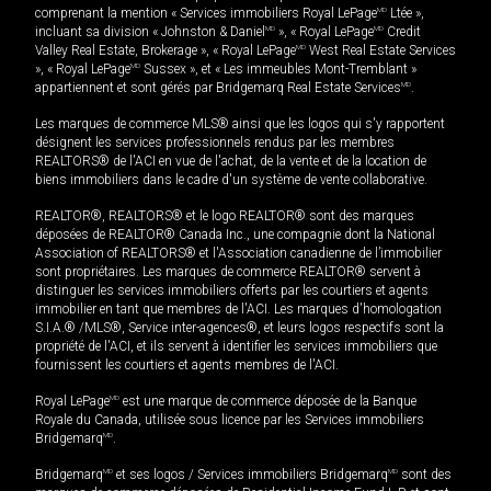
comprenant la mention « Services immobiliers Royal LePage
MD
Ltée »,
incluant sa division « Johnston & Daniel
MD
», « Royal LePage
MD
Credit
Valley Real Estate, Brokerage », « Royal LePage
MD
West Real Estate Services
», « Royal LePage
MD
Sussex », et « Les immeubles Mont-Tremblant »
appartiennent et sont gérés par Bridgemarq Real Estate Services
MD
.
Les marques de commerce MLS® ainsi que les logos qui s'y rapportent
désignent les services professionnels rendus par les membres
REALTORS® de l'ACI en vue de l'achat, de la vente et de la location de
biens immobiliers dans le cadre d'un système de vente collaborative.
REALTOR®, REALTORS® et le logo REALTOR® sont des marques
déposées de REALTOR® Canada Inc., une compagnie dont la National
Association of REALTORS® et l'Association canadienne de l’immobilier
sont propriétaires. Les marques de commerce REALTOR® servent à
distinguer les services immobiliers offerts par les courtiers et agents
immobilier en tant que membres de l'ACI. Les marques d'homologation
S.I.A.® /MLS®, Service inter-agences®, et leurs logos respectifs sont la
propriété de l'ACI, et ils servent à identifier les services immobiliers que
fournissent les courtiers et agents membres de l'ACI.
Royal LePage
MD
est une marque de commerce déposée de la Banque
Royale du Canada, utilisée sous licence par les Services immobiliers
Bridgemarq
MD
.
Bridgemarq
MD
et ses logos / Services immobiliers Bridgemarq
MD
sont des