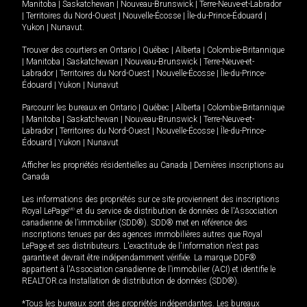
Manitoba
|
Saskatchewan
|
Nouveau-Brunswick
|
Terre-Neuve-et-Labrador
|
Territoires du Nord-Ouest
|
Nouvelle-Écosse
|
Île-du-Prince-Édouard
|
Yukon
|
Nunavut
.
Trouver des courtiers en
Ontario
|
Québec
|
Alberta
|
Colombie-Britannique
|
Manitoba
|
Saskatchewan
|
Nouveau-Brunswick
|
Terre-Neuve-et-
Labrador
|
Territoires du Nord-Ouest
|
Nouvelle-Écosse
|
Île-du-Prince-
Édouard
|
Yukon
|
Nunavut
Parcourir les bureaux en
Ontario
|
Québec
|
Alberta
|
Colombie-Britannique
|
Manitoba
|
Saskatchewan
|
Nouveau-Brunswick
|
Terre-Neuve-et-
Labrador
|
Territoires du Nord-Ouest
|
Nouvelle-Écosse
|
Île-du-Prince-
Édouard
|
Yukon
|
Nunavut
Afficher les propriétés résidentielles au Canada
|
Dernières inscriptions au
Canada
Les informations des propriétés sur ce site proviennent des inscriptions
Royal LePage
MD
et du service de distribution de données de l'Association
canadienne de l’immobilier (SDD®). SDD® met en référence des
inscriptions tenues par des agences immobilières autres que Royal
LePage et ses distributeurs. L'exactitude de l'information n'est pas
garantie et devrait être indépendamment vérifiée. La marque DDF®
appartient à l'Association canadienne de l’immobilier (ACI) et identifie le
REALTOR.ca Installation de distribution de données (SDD®).
*Tous les bureaux sont des propriétés indépendantes. Les bureaux