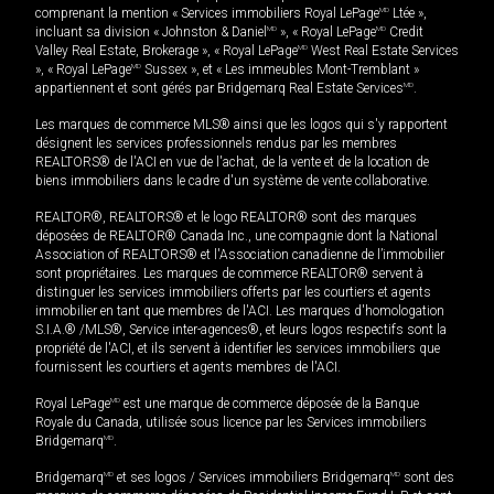
comprenant la mention « Services immobiliers Royal LePage
MD
Ltée »,
incluant sa division « Johnston & Daniel
MD
», « Royal LePage
MD
Credit
Valley Real Estate, Brokerage », « Royal LePage
MD
West Real Estate Services
», « Royal LePage
MD
Sussex », et « Les immeubles Mont-Tremblant »
appartiennent et sont gérés par Bridgemarq Real Estate Services
MD
.
Les marques de commerce MLS® ainsi que les logos qui s'y rapportent
désignent les services professionnels rendus par les membres
REALTORS® de l'ACI en vue de l'achat, de la vente et de la location de
biens immobiliers dans le cadre d'un système de vente collaborative.
REALTOR®, REALTORS® et le logo REALTOR® sont des marques
déposées de REALTOR® Canada Inc., une compagnie dont la National
Association of REALTORS® et l'Association canadienne de l’immobilier
sont propriétaires. Les marques de commerce REALTOR® servent à
distinguer les services immobiliers offerts par les courtiers et agents
immobilier en tant que membres de l'ACI. Les marques d'homologation
S.I.A.® /MLS®, Service inter-agences®, et leurs logos respectifs sont la
propriété de l'ACI, et ils servent à identifier les services immobiliers que
fournissent les courtiers et agents membres de l'ACI.
Royal LePage
MD
est une marque de commerce déposée de la Banque
Royale du Canada, utilisée sous licence par les Services immobiliers
Bridgemarq
MD
.
Bridgemarq
MD
et ses logos / Services immobiliers Bridgemarq
MD
sont des