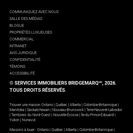
COMMUNIQUEZ AVEC NOUS
SALLE DES MÉDIAS
BLOGUE
PROPRIÉTÉS LUXUEUSES
COMMERCIAL
INTRANET
AVIS JURIDIQUE
CONFIDENTIALITÉ
TÉMOINS
ACCESSIBILITÉ
© SERVICES IMMOBILIERS BRIDGEMARQ
, 2026.
MD
TOUS DROITS RÉSERVÉS.
Trouver une maison
Ontario
|
Québec
|
Alberta
|
Colombie-Britannique
|
Manitoba
|
Saskatchewan
|
Nouveau-Brunswick
|
Terre-Neuve-et-Labrador
|
Territoires du Nord-Ouest
|
Nouvelle-Écosse
|
Île-du-Prince-Édouard
|
Yukon
|
Nunavut
.
Maisons à louer -
Ontario
|
Québec
|
Alberta
|
Colombie-Britannique
|