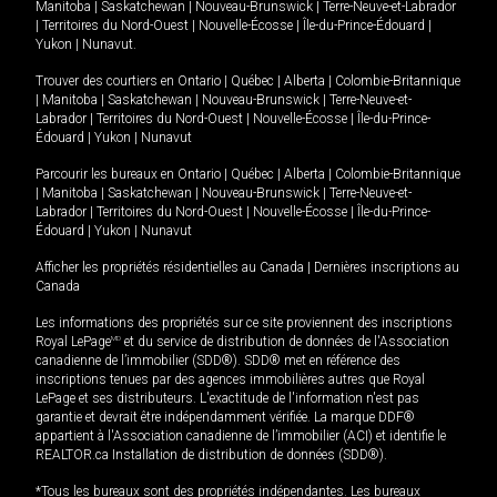
Manitoba
|
Saskatchewan
|
Nouveau-Brunswick
|
Terre-Neuve-et-Labrador
|
Territoires du Nord-Ouest
|
Nouvelle-Écosse
|
Île-du-Prince-Édouard
|
Yukon
|
Nunavut
.
Trouver des courtiers en
Ontario
|
Québec
|
Alberta
|
Colombie-Britannique
|
Manitoba
|
Saskatchewan
|
Nouveau-Brunswick
|
Terre-Neuve-et-
Labrador
|
Territoires du Nord-Ouest
|
Nouvelle-Écosse
|
Île-du-Prince-
Édouard
|
Yukon
|
Nunavut
Parcourir les bureaux en
Ontario
|
Québec
|
Alberta
|
Colombie-Britannique
|
Manitoba
|
Saskatchewan
|
Nouveau-Brunswick
|
Terre-Neuve-et-
Labrador
|
Territoires du Nord-Ouest
|
Nouvelle-Écosse
|
Île-du-Prince-
Édouard
|
Yukon
|
Nunavut
Afficher les propriétés résidentielles au Canada
|
Dernières inscriptions au
Canada
Les informations des propriétés sur ce site proviennent des inscriptions
Royal LePage
MD
et du service de distribution de données de l'Association
canadienne de l’immobilier (SDD®). SDD® met en référence des
inscriptions tenues par des agences immobilières autres que Royal
LePage et ses distributeurs. L'exactitude de l'information n'est pas
garantie et devrait être indépendamment vérifiée. La marque DDF®
appartient à l'Association canadienne de l’immobilier (ACI) et identifie le
REALTOR.ca Installation de distribution de données (SDD®).
*Tous les bureaux sont des propriétés indépendantes. Les bureaux