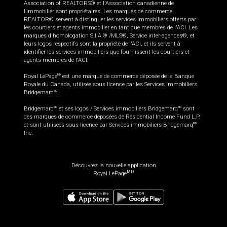
Association of REALTORS® et l'Association canadienne de
l’immobilier sont propriétaires. Les marques de commerce
REALTOR® servent à distinguer les services immobiliers offerts par
les courtiers et agents immobilier en tant que membres de l'ACI. Les
marques d'homologation S.I.A.® /MLS®, Service inter-agences®, et
leurs logos respectifs sont la propriété de l'ACI, et ils servent à
identifier les services immobiliers que fournissent les courtiers et
agents membres de l'ACI.
Royal LePage
est une marque de commerce déposée de la Banque
MD
Royale du Canada, utilisée sous licence par les Services immobiliers
Bridgemarq
.
MD
Bridgemarq
et ses logos / Services immobiliers Bridgemarq
sont
MD
MD
des marques de commerce déposées de Residential Income Fund L.P.
et sont utilisées sous licence par Services immobiliers Bridgemarq
MD
Inc.
Découvrez la nouvelle application
MD
Royal LePage
399 900
$