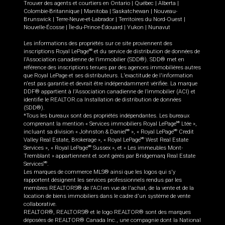
Trouver des agents et courtiers en
Ontario
|
Québec
|
Alberta
|
Colombie-Britannique
|
Manitoba
|
Saskatchewan
|
Nouveau-
Brunswick
|
Terre-Neuve-et-Labrador
|
Territoires du Nord-Ouest
|
Nouvelle-Écosse
|
Île-du-Prince-Édouard
|
Yukon
|
Nunavut
Les informations des propriétés sur ce site proviennent des
inscriptions Royal LePage
et du service de distribution de données de
MD
l'Association canadienne de l’immobilier (SDD®). SDD® met en
référence des inscriptions tenues par des agences immobilières autres
que Royal LePage et ses distributeurs. L'exactitude de l'information
n'est pas garantie et devrait être indépendamment vérifiée. La marque
DDF® appartient à l'Association canadienne de l’immobilier (ACI) et
identifie le REALTOR.ca Installation de distribution de données
(SDD®).
*Tous les bureaux sont des propriétés indépendantes. Les bureaux
comprenant la mention « Services immobiliers Royal LePage
Ltée »,
MD
incluant sa division « Johnston & Daniel
», « Royal LePage
Credit
MD
MD
Valley Real Estate, Brokerage », « Royal LePage
West Real Estate
MD
Services », « Royal LePage
Sussex », et « Les immeubles Mont-
MD
Tremblant » appartiennent et sont gérés par Bridgemarq Real Estate
Services
.
MD
Les marques de commerce MLS® ainsi que les logos qui s'y
rapportent désignent les services professionnels rendus par les
membres REALTORS® de l'ACI en vue de l'achat, de la vente et de la
location de biens immobiliers dans le cadre d'un système de vente
collaborative.
REALTOR®, REALTORS® et le logo REALTOR® sont des marques
déposées de REALTOR® Canada Inc., une compagnie dont la National