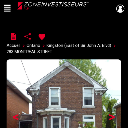
Menu
Live
En Direct
Accueil
Ontario
Kingston (East of Sir John A. Blvd)
283 MONTREAL STREET
<
>