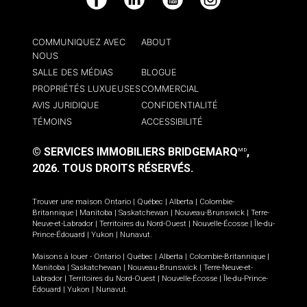
Facebook
LinkedIn
YouTube
Instagram
COMMUNIQUEZ AVEC
ABOUT
NOUS
SALLE DES MÉDIAS
BLOGUE
PROPRIÉTÉS LUXUEUSES
COMMERCIAL
AVIS JURIDIQUE
CONFIDENTIALITÉ
TÉMOINS
ACCESSIBILITÉ
© SERVICES IMMOBILIERS BRIDGEMARQ
,
MD
2026.
TOUS DROITS RÉSERVÉS.
Trouver une maison
Ontario
|
Québec
|
Alberta
|
Colombie-
Britannique
|
Manitoba
|
Saskatchewan
|
Nouveau-Brunswick
|
Terre-
Neuve-et-Labrador
|
Territoires du Nord-Ouest
|
Nouvelle-Écosse
|
Île-du-
Prince-Édouard
|
Yukon
|
Nunavut
.
Maisons à louer -
Ontario
|
Québec
|
Alberta
|
Colombie-Britannique
|
Manitoba
|
Saskatchewan
|
Nouveau-Brunswick
|
Terre-Neuve-et-
Labrador
|
Territoires du Nord-Ouest
|
Nouvelle-Écosse
|
Île-du-Prince-
Édouard
|
Yukon
|
Nunavut
.