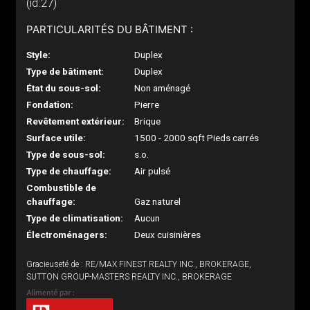
(id:27)
PARTICULARITÉS DU BÂTIMENT :
Style:
Duplex
Type de bâtiment:
Duplex
État du sous-sol:
Non aménagé
Fondation:
Pierre
Revêtement extérieur:
Brique
Surface utile:
1500 - 2000 sqft Pieds carrés
Type de sous-sol:
s.o.
Type de chauffage:
Air pulsé
Combustible de
chauffage:
Gaz naturel
Type de climatisation:
Aucun
Électroménagers:
Deux cuisinières
Gracieuseté de : RE/MAX FINEST REALTY INC., BROKERAGE,
SUTTON GROUP-MASTERS REALTY INC., BROKERAGE