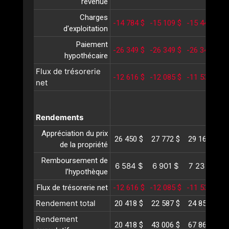
revenue
Charges
-14 784 $
-15 109 $
-15 442 $
-
d'exploitation
Paiement
-26 349 $
-26 349 $
-26 349 $
-
hypothécaire
Flux de trésorerie
-12 616 $
-12 085 $
-11 537 $
-
net
Rendements
Appréciation du prix
26 450 $
27 772 $
29 161 $
3
de la propriété
Remboursement de
6 584 $
6 901 $
7 232 $
l’hypothèque
Flux de trésorerie net
-12 616 $
-12 085 $
-11 537 $
-
Rendement total
20 418 $
22 587 $
24 856 $
2
Rendement
20 418 $
43 006 $
67 862 $
9