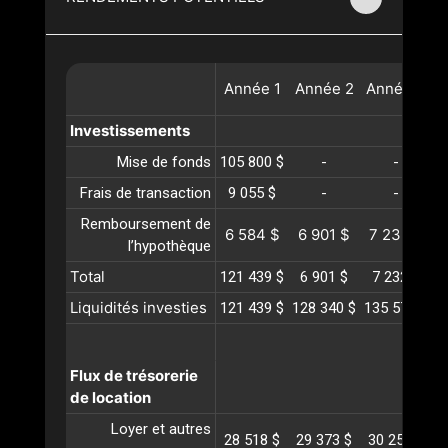
Année
1
Année
2
Année
3
A
Investissements
Mise de fonds
105 800 $
-
-
Frais de transaction
9 055 $
-
-
Remboursement de
6 584 $
6 901 $
7 232 $
l’hypothèque
Total
121 439 $
6 901 $
7 232 $
Liquidités investies
121 439 $
128 340 $
135 573 $
1
Flux de trésorerie
de location
Loyer et autres
28 518 $
29 373 $
30 254 $
3