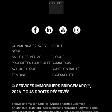
PUBLICITÉ
Facebook
LinkedIn
YouTube
Instagram
COMMUNIQUEZ AVEC
ABOUT
NOUS
SALLE DES MÉDIAS
BLOGUE
PROPRIÉTÉS LUXUEUSES
COMMERCIAL
AVIS JURIDIQUE
CONFIDENTIALITÉ
TÉMOINS
ACCESSIBILITÉ
© SERVICES IMMOBILIERS BRIDGEMARQ
,
MD
2026.
TOUS DROITS RÉSERVÉS.
Trouver une maison
Ontario
|
Québec
|
Alberta
|
Colombie-
Britannique
|
Manitoba
|
Saskatchewan
|
Nouveau-Brunswick
|
Terre-
Neuve-et-Labrador
|
Territoires du Nord-Ouest
|
Nouvelle-Écosse
|
Île-du-