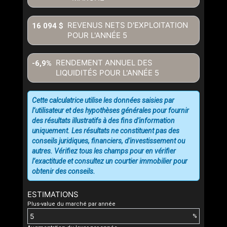
REVENUS NETS D'EXPLOITATION
16 094 $
POUR L'ANNÉE
5
RENDEMENT ANNUEL DES
-6,9%
LIQUIDITÉS POUR L'ANNÉE
5
Cette calculatrice utilise les données saisies par
l’utilisateur et des hypothèses générales pour fournir
des résultats illustratifs à des fins d'information
uniquement. Les résultats ne constituent pas des
conseils juridiques, financiers, d'investissement ou
autres. Vérifiez tous les champs pour en vérifier
l’exactitude et consultez un courtier immobilier pour
obtenir des conseils.
ESTIMATIONS
Plus-value du marché par année
%