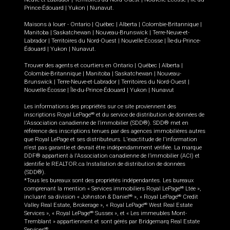
Prince-Édouard
|
Yukon
|
Nunavut
.
Maisons à louer -
Ontario
|
Québec
|
Alberta
|
Colombie-Britannique
|
Manitoba
|
Saskatchewan
|
Nouveau-Brunswick
|
Terre-Neuve-et-
Labrador
|
Territoires du Nord-Ouest
|
Nouvelle-Écosse
|
Île-du-Prince-
Édouard
|
Yukon
|
Nunavut
.
Trouver des agents et courtiers en
Ontario
|
Québec
|
Alberta
|
Colombie-Britannique
|
Manitoba
|
Saskatchewan
|
Nouveau-
Brunswick
|
Terre-Neuve-et-Labrador
|
Territoires du Nord-Ouest
|
Nouvelle-Écosse
|
Île-du-Prince-Édouard
|
Yukon
|
Nunavut
Les informations des propriétés sur ce site proviennent des
inscriptions Royal LePage
et du service de distribution de données de
MD
l'Association canadienne de l’immobilier (SDD®). SDD® met en
référence des inscriptions tenues par des agences immobilières autres
que Royal LePage et ses distributeurs. L'exactitude de l'information
n'est pas garantie et devrait être indépendamment vérifiée. La marque
DDF® appartient à l'Association canadienne de l’immobilier (ACI) et
identifie le REALTOR.ca Installation de distribution de données
(SDD®).
*Tous les bureaux sont des propriétés indépendantes. Les bureaux
comprenant la mention « Services immobiliers Royal LePage
Ltée »,
MD
incluant sa division « Johnston & Daniel
», « Royal LePage
Credit
MD
MD
Valley Real Estate, Brokerage », « Royal LePage
West Real Estate
MD
Services », « Royal LePage
Sussex », et « Les immeubles Mont-
MD
Tremblant » appartiennent et sont gérés par Bridgemarq Real Estate
Services
.
MD