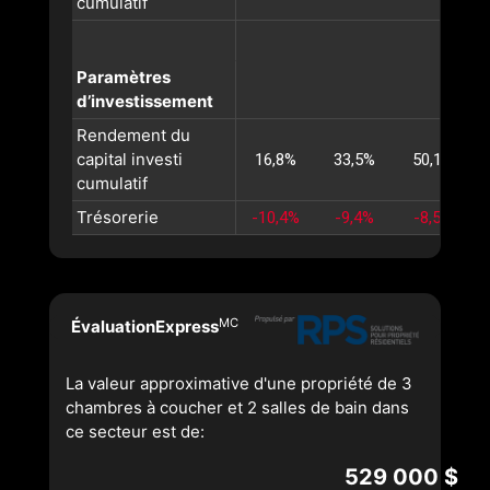
cumulatif
Paramètres
d’investissement
Rendement du
capital investi
16,8%
33,5%
50,1%
cumulatif
Trésorerie
-10,4%
-9,4%
-8,5%
MC
ÉvaluationExpress
La valeur approximative d'une propriété de 3
chambres à coucher et 2 salles de bain dans
ce secteur est de:
529 000 $