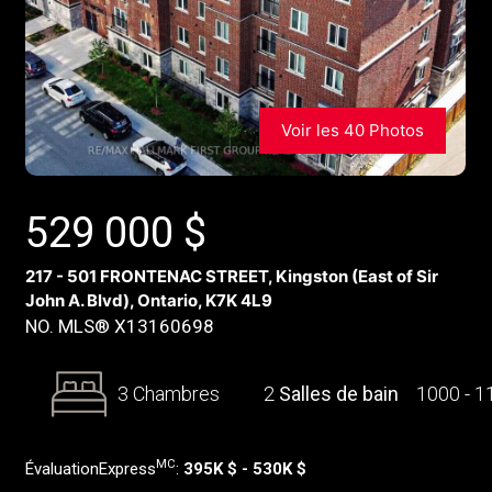
Voir les 40 Photos
529 000
$
217 - 501 FRONTENAC STREET, Kingston (East of Sir
John A. Blvd), Ontario, K7K 4L9
NO. MLS® X13160698
3 Chambres
2
Salles de bain
1000 - 
MC
ÉvaluationExpress
:
395K $ - 530K $