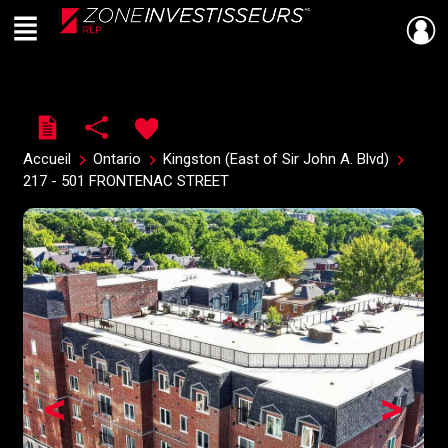
Menu
Live
En Direct
Accueil
Ontario
Kingston (East of Sir John A. Blvd)
217 - 501 FRONTENAC STREET
<
>