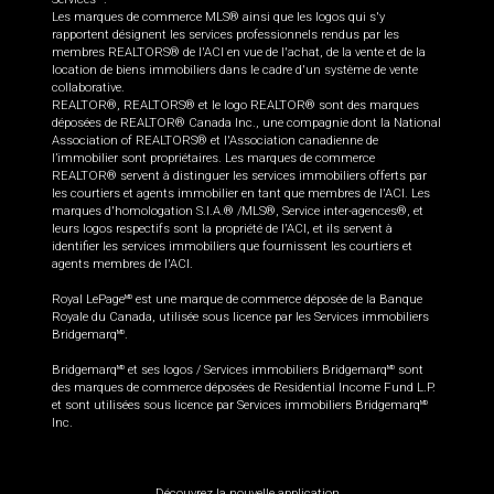
Les marques de commerce MLS® ainsi que les logos qui s'y
rapportent désignent les services professionnels rendus par les
membres REALTORS® de l'ACI en vue de l'achat, de la vente et de la
location de biens immobiliers dans le cadre d'un système de vente
collaborative.
REALTOR®, REALTORS® et le logo REALTOR® sont des marques
déposées de REALTOR® Canada Inc., une compagnie dont la National
Association of REALTORS® et l'Association canadienne de
l’immobilier sont propriétaires. Les marques de commerce
REALTOR® servent à distinguer les services immobiliers offerts par
les courtiers et agents immobilier en tant que membres de l'ACI. Les
marques d'homologation S.I.A.® /MLS®, Service inter-agences®, et
leurs logos respectifs sont la propriété de l'ACI, et ils servent à
identifier les services immobiliers que fournissent les courtiers et
agents membres de l'ACI.
Royal LePage
est une marque de commerce déposée de la Banque
MD
Royale du Canada, utilisée sous licence par les Services immobiliers
Bridgemarq
.
MD
Bridgemarq
et ses logos / Services immobiliers Bridgemarq
sont
MD
MD
des marques de commerce déposées de Residential Income Fund L.P.
et sont utilisées sous licence par Services immobiliers Bridgemarq
MD
Inc.
Découvrez la nouvelle application