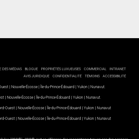
E DES MÉDIAS
BLOGUE
PROPRIÉTÉS LUXUEUSES
COMMERCIAL
INTRANET
AVIS JURIDIQUE
CONFIDENTIALITÉ
TÉMOINS
ACCESSIBILITÉ
-Ouest
|
Nouvelle-Écosse
|
Île-du-Prince-Édouard
|
Yukon
|
Nunavut
.
est
|
Nouvelle-Écosse
|
Île-du-Prince-Édouard
|
Yukon
|
Nunavut
.
Nord-Ouest
|
Nouvelle-Écosse
|
Île-du-Prince-Édouard
|
Yukon
|
Nunavut
Nord-Ouest
|
Nouvelle-Écosse
|
Île-du-Prince-Édouard
|
Yukon
|
Nunavut