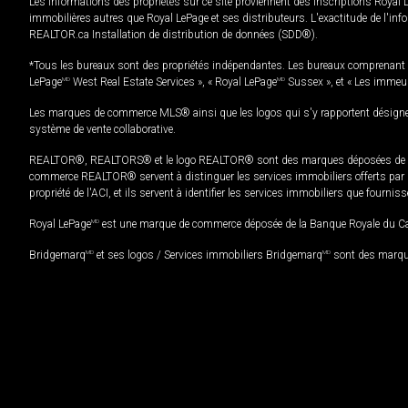
Les informations des propriétés sur ce site proviennent des inscriptions Royal 
immobilières autres que Royal LePage et ses distributeurs. L'exactitude de l'info
REALTOR.ca Installation de distribution de données (SDD®).
*Tous les bureaux sont des propriétés indépendantes. Les bureaux comprenant 
LePage
MD
West Real Estate Services », « Royal LePage
MD
Sussex », et « Les immeu
Les marques de commerce MLS® ainsi que les logos qui s'y rapportent désignent
système de vente collaborative.
REALTOR®, REALTORS® et le logo REALTOR® sont des marques déposées de REAL
commerce REALTOR® servent à distinguer les services immobiliers offerts par le
propriété de l'ACI, et ils servent à identifier les services immobiliers que fourni
Royal LePage
MD
est une marque de commerce déposée de la Banque Royale du Cana
Bridgemarq
MD
et ses logos / Services immobiliers Bridgemarq
MD
sont des marque