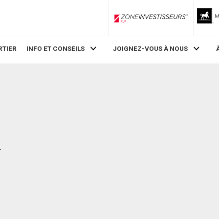
ZoneInvestisseurs RLP
RTIER
INFO ET CONSEILS
JOIGNEZ-VOUS À NOUS
r