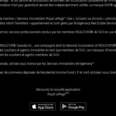
LePage
et du service de distribution de données de l'Association canadienne de l’im
rmation n'est pas garantie et devrait être indépendamment vérifiée. La marque DDF® appa
la mention « Services immobiliers Royal LePage
MD
Ltée », incluant sa division « Johnst
bles Mont-Tremblant » appartiennent et sont gérés par Bridgemarq Real Estate Servic
 les services professionnels rendus par les membres REALTORS® de l'ACI en vue de l'a
TOR® Canada Inc., une compagnie dont la National Association of REALTORS® et l'
s courtiers et agents immobilier en tant que membres de l'ACI. Les marques d'homolog
ssent les courtiers et agents membres de l'ACI.
da, utilisée sous licence par les Services immobiliers Bridgemarq
MD
.
s de commerce déposées de Residential Income Fund L.P. et sont utilisées sous lice
Découvrez la nouvelle application
MD
Royal LePage