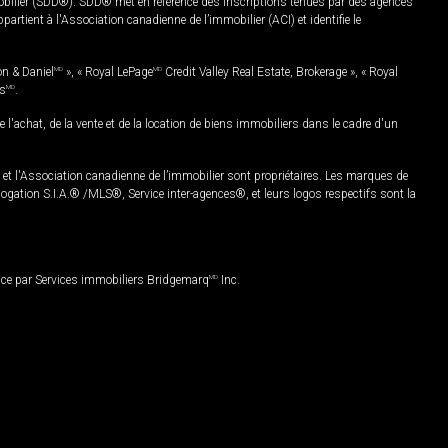
mobilier (SDD®). SDD® met en référence des inscriptions tenues par des agences
rtient à l'Association canadienne de l’immobilier (ACI) et identifie le
on & Daniel
MD
», « Royal LePage
MD
Credit Valley Real Estate, Brokerage », « Royal
es
MD
.
chat, de la vente et de la location de biens immobiliers dans le cadre d'un
Association canadienne de l’immobilier sont propriétaires. Les marques de
ation S.I.A.® /MLS®, Service inter-agences®, et leurs logos respectifs sont la
nce par Services immobiliers Bridgemarq
MD
Inc.