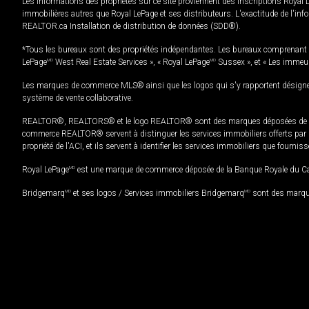
Les informations des propriétés sur ce site proviennent des inscriptions Royal 
immobilières autres que Royal LePage et ses distributeurs. L'exactitude de l'info
REALTOR.ca Installation de distribution de données (SDD®).
*Tous les bureaux sont des propriétés indépendantes. Les bureaux comprenant 
LePage
MD
West Real Estate Services », « Royal LePage
MD
Sussex », et « Les immeu
Les marques de commerce MLS® ainsi que les logos qui s'y rapportent désignent
système de vente collaborative.
REALTOR®, REALTORS® et le logo REALTOR® sont des marques déposées de REAL
commerce REALTOR® servent à distinguer les services immobiliers offerts par le
propriété de l'ACI, et ils servent à identifier les services immobiliers que fourni
Royal LePage
MD
est une marque de commerce déposée de la Banque Royale du Cana
Bridgemarq
MD
et ses logos / Services immobiliers Bridgemarq
MD
sont des marque