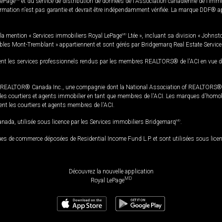
LePage
et du service de distribution de données de l'Association canadienne de l’im
rmation n'est pas garantie et devrait être indépendamment vérifiée. La marque DDF® appa
la mention « Services immobiliers Royal LePage
MD
Ltée », incluant sa division « Johnst
bles Mont-Tremblant » appartiennent et sont gérés par Bridgemarq Real Estate Servic
 les services professionnels rendus par les membres REALTORS® de l'ACI en vue de l'a
TOR® Canada Inc., une compagnie dont la National Association of REALTORS® et l'
s courtiers et agents immobilier en tant que membres de l'ACI. Les marques d'homolog
ssent les courtiers et agents membres de l'ACI.
da, utilisée sous licence par les Services immobiliers Bridgemarq
MD
.
s de commerce déposées de Residential Income Fund L.P. et sont utilisées sous lice
Découvrez la nouvelle application
MD
Royal LePage