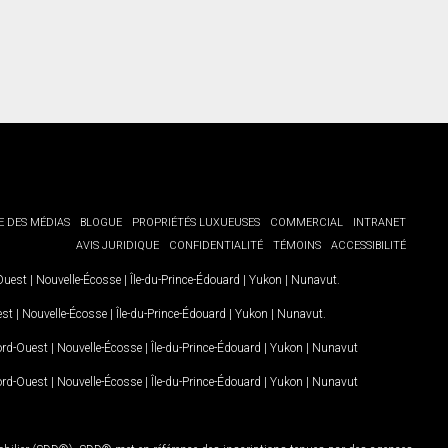
E DES MÉDIAS
BLOGUE
PROPRIÉTÉS LUXUEUSES
COMMERCIAL
INTRANET
AVIS JURIDIQUE
CONFIDENTIALITÉ
TÉMOINS
ACCESSIBILITÉ
-Ouest
|
Nouvelle-Écosse
|
Île-du-Prince-Édouard
|
Yukon
|
Nunavut
.
est
|
Nouvelle-Écosse
|
Île-du-Prince-Édouard
|
Yukon
|
Nunavut
.
Nord-Ouest
|
Nouvelle-Écosse
|
Île-du-Prince-Édouard
|
Yukon
|
Nunavut
Nord-Ouest
|
Nouvelle-Écosse
|
Île-du-Prince-Édouard
|
Yukon
|
Nunavut