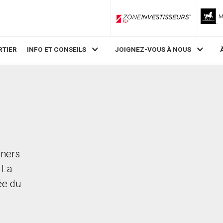
ZoneInvestisseurs RLP
RTIER
INFO ET CONSEILS
JOIGNEZ-VOUS À NOUS
iners
 La
rée du