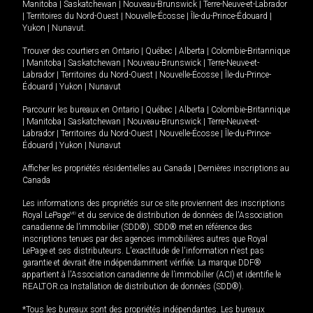
Manitoba
|
Saskatchewan
|
Nouveau-Brunswick
|
Terre-Neuve-et-Labrador
|
Territoires du Nord-Ouest
|
Nouvelle-Écosse
|
Île-du-Prince-Édouard
|
Yukon
|
Nunavut
.
Trouver des courtiers en
Ontario
|
Québec
|
Alberta
|
Colombie-Britannique
|
Manitoba
|
Saskatchewan
|
Nouveau-Brunswick
|
Terre-Neuve-et-
Labrador
|
Territoires du Nord-Ouest
|
Nouvelle-Écosse
|
Île-du-Prince-
Édouard
|
Yukon
|
Nunavut
Parcourir les bureaux en
Ontario
|
Québec
|
Alberta
|
Colombie-Britannique
|
Manitoba
|
Saskatchewan
|
Nouveau-Brunswick
|
Terre-Neuve-et-
Labrador
|
Territoires du Nord-Ouest
|
Nouvelle-Écosse
|
Île-du-Prince-
Édouard
|
Yukon
|
Nunavut
Afficher les propriétés résidentielles au Canada
|
Dernières inscriptions au
Canada
Les informations des propriétés sur ce site proviennent des inscriptions
Royal LePage
MD
et du service de distribution de données de l'Association
canadienne de l’immobilier (SDD®). SDD® met en référence des
inscriptions tenues par des agences immobilières autres que Royal
LePage et ses distributeurs. L'exactitude de l'information n'est pas
garantie et devrait être indépendamment vérifiée. La marque DDF®
appartient à l'Association canadienne de l’immobilier (ACI) et identifie le
REALTOR.ca Installation de distribution de données (SDD®).
*Tous les bureaux sont des propriétés indépendantes. Les bureaux