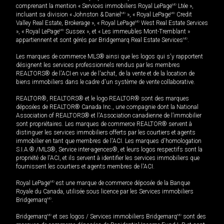
comprenant la mention « Services immobiliers Royal LePage
MD
Ltée »,
incluant sa division « Johnston & Daniel
MD
», « Royal LePage
MD
Credit
Valley Real Estate, Brokerage », « Royal LePage
MD
West Real Estate Services
», « Royal LePage
MD
Sussex », et « Les immeubles Mont-Tremblant »
appartiennent et sont gérés par Bridgemarq Real Estate Services
MD
.
Les marques de commerce MLS® ainsi que les logos qui s'y rapportent
désignent les services professionnels rendus par les membres
REALTORS® de l'ACI en vue de l'achat, de la vente et de la location de
biens immobiliers dans le cadre d'un système de vente collaborative.
REALTOR®, REALTORS® et le logo REALTOR® sont des marques
déposées de REALTOR® Canada Inc., une compagnie dont la National
Association of REALTORS® et l'Association canadienne de l’immobilier
sont propriétaires. Les marques de commerce REALTOR® servent à
distinguer les services immobiliers offerts par les courtiers et agents
immobilier en tant que membres de l'ACI. Les marques d'homologation
S.I.A.® /MLS®, Service inter-agences®, et leurs logos respectifs sont la
propriété de l'ACI, et ils servent à identifier les services immobiliers que
fournissent les courtiers et agents membres de l'ACI.
Royal LePage
MD
est une marque de commerce déposée de la Banque
Royale du Canada, utilisée sous licence par les Services immobiliers
Bridgemarq
MD
.
Bridgemarq
MD
et ses logos / Services immobiliers Bridgemarq
MD
sont des