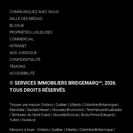
COMMUNIQUEZ AVEC NOUS
SALLE DES MÉDIAS
BLOGUE
PROPRIÉTÉS LUXUEUSES
COMMERCIAL
INTRANET
AVIS JURIDIQUE
CONFIDENTIALITÉ
TÉMOINS
ACCESSIBILITÉ
© SERVICES IMMOBILIERS BRIDGEMARQ
, 2026.
MD
TOUS DROITS RÉSERVÉS.
Trouver une maison
Ontario
|
Québec
|
Alberta
|
Colombie-Britannique
|
Manitoba
|
Saskatchewan
|
Nouveau-Brunswick
|
Terre-Neuve-et-Labrador
|
Territoires du Nord-Ouest
|
Nouvelle-Écosse
|
Île-du-Prince-Édouard
|
Yukon
|
Nunavut
.
Maisons à louer -
Ontario
|
Québec
|
Alberta
|
Colombie-Britannique
|