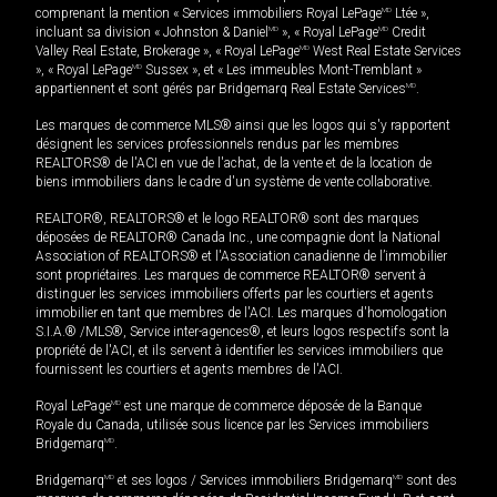
comprenant la mention « Services immobiliers Royal LePage
MD
Ltée »,
incluant sa division « Johnston & Daniel
MD
», « Royal LePage
MD
Credit
Valley Real Estate, Brokerage », « Royal LePage
MD
West Real Estate Services
», « Royal LePage
MD
Sussex », et « Les immeubles Mont-Tremblant »
appartiennent et sont gérés par Bridgemarq Real Estate Services
MD
.
Les marques de commerce MLS® ainsi que les logos qui s'y rapportent
désignent les services professionnels rendus par les membres
REALTORS® de l'ACI en vue de l'achat, de la vente et de la location de
biens immobiliers dans le cadre d'un système de vente collaborative.
REALTOR®, REALTORS® et le logo REALTOR® sont des marques
déposées de REALTOR® Canada Inc., une compagnie dont la National
Association of REALTORS® et l'Association canadienne de l’immobilier
sont propriétaires. Les marques de commerce REALTOR® servent à
distinguer les services immobiliers offerts par les courtiers et agents
immobilier en tant que membres de l'ACI. Les marques d'homologation
S.I.A.® /MLS®, Service inter-agences®, et leurs logos respectifs sont la
propriété de l'ACI, et ils servent à identifier les services immobiliers que
fournissent les courtiers et agents membres de l'ACI.
Royal LePage
MD
est une marque de commerce déposée de la Banque
Royale du Canada, utilisée sous licence par les Services immobiliers
Bridgemarq
MD
.
Bridgemarq
MD
et ses logos / Services immobiliers Bridgemarq
MD
sont des