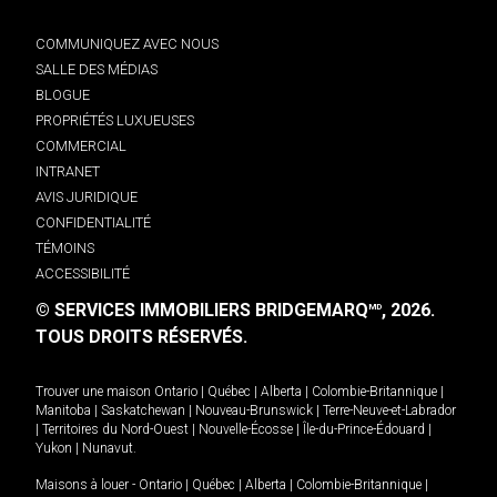
COMMUNIQUEZ AVEC NOUS
SALLE DES MÉDIAS
BLOGUE
PROPRIÉTÉS LUXUEUSES
COMMERCIAL
INTRANET
AVIS JURIDIQUE
CONFIDENTIALITÉ
TÉMOINS
ACCESSIBILITÉ
© SERVICES IMMOBILIERS BRIDGEMARQ
, 2026.
MD
TOUS DROITS RÉSERVÉS.
Trouver une maison
Ontario
|
Québec
|
Alberta
|
Colombie-Britannique
|
Manitoba
|
Saskatchewan
|
Nouveau-Brunswick
|
Terre-Neuve-et-Labrador
|
Territoires du Nord-Ouest
|
Nouvelle-Écosse
|
Île-du-Prince-Édouard
|
Yukon
|
Nunavut
.
Maisons à louer -
Ontario
|
Québec
|
Alberta
|
Colombie-Britannique
|