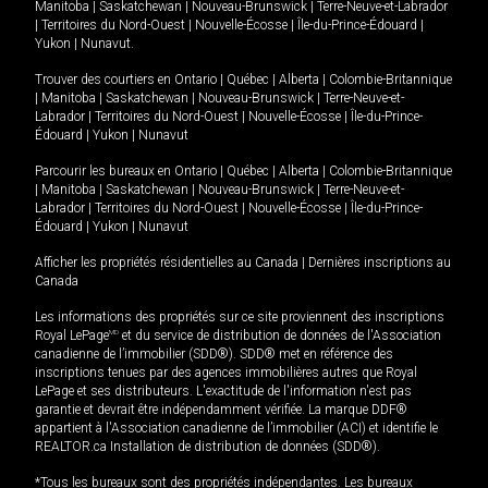
Manitoba
|
Saskatchewan
|
Nouveau-Brunswick
|
Terre-Neuve-et-Labrador
|
Territoires du Nord-Ouest
|
Nouvelle-Écosse
|
Île-du-Prince-Édouard
|
Yukon
|
Nunavut
.
Trouver des courtiers en
Ontario
|
Québec
|
Alberta
|
Colombie-Britannique
|
Manitoba
|
Saskatchewan
|
Nouveau-Brunswick
|
Terre-Neuve-et-
Labrador
|
Territoires du Nord-Ouest
|
Nouvelle-Écosse
|
Île-du-Prince-
Édouard
|
Yukon
|
Nunavut
Parcourir les bureaux en
Ontario
|
Québec
|
Alberta
|
Colombie-Britannique
|
Manitoba
|
Saskatchewan
|
Nouveau-Brunswick
|
Terre-Neuve-et-
Labrador
|
Territoires du Nord-Ouest
|
Nouvelle-Écosse
|
Île-du-Prince-
Édouard
|
Yukon
|
Nunavut
Afficher les propriétés résidentielles au Canada
|
Dernières inscriptions au
Canada
Les informations des propriétés sur ce site proviennent des inscriptions
Royal LePage
MD
et du service de distribution de données de l'Association
canadienne de l’immobilier (SDD®). SDD® met en référence des
inscriptions tenues par des agences immobilières autres que Royal
LePage et ses distributeurs. L'exactitude de l'information n'est pas
garantie et devrait être indépendamment vérifiée. La marque DDF®
appartient à l'Association canadienne de l’immobilier (ACI) et identifie le
REALTOR.ca Installation de distribution de données (SDD®).
*Tous les bureaux sont des propriétés indépendantes. Les bureaux