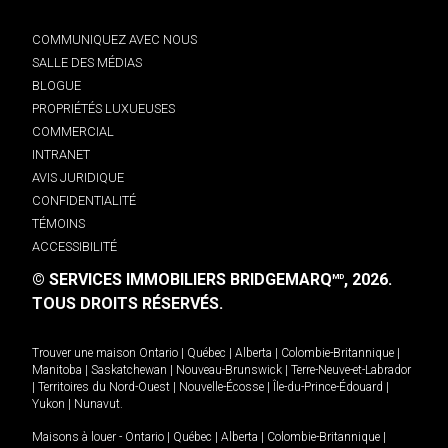
COMMUNIQUEZ AVEC NOUS
SALLE DES MÉDIAS
BLOGUE
PROPRIÉTÉS LUXUEUSES
COMMERCIAL
INTRANET
AVIS JURIDIQUE
CONFIDENTIALITÉ
TÉMOINS
ACCESSIBILITÉ
© SERVICES IMMOBILIERS BRIDGEMARQ
, 2026.
MD
TOUS DROITS RÉSERVÉS.
Trouver une maison
Ontario
|
Québec
|
Alberta
|
Colombie-Britannique
|
Manitoba
|
Saskatchewan
|
Nouveau-Brunswick
|
Terre-Neuve-et-Labrador
|
Territoires du Nord-Ouest
|
Nouvelle-Écosse
|
Île-du-Prince-Édouard
|
Yukon
|
Nunavut
.
Maisons à louer -
Ontario
|
Québec
|
Alberta
|
Colombie-Britannique
|