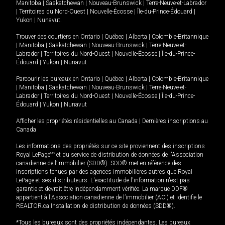
Manitoba
|
Saskatchewan
|
Nouveau-Brunswick
|
Terre-Neuve-et-Labrador
|
Territoires du Nord-Ouest
|
Nouvelle-Écosse
|
Île-du-Prince-Édouard
|
Yukon
|
Nunavut
.
Trouver des courtiers en
Ontario
|
Québec
|
Alberta
|
Colombie-Britannique
|
Manitoba
|
Saskatchewan
|
Nouveau-Brunswick
|
Terre-Neuve-et-
Labrador
|
Territoires du Nord-Ouest
|
Nouvelle-Écosse
|
Île-du-Prince-
Édouard
|
Yukon
|
Nunavut
Parcourir les bureaux en
Ontario
|
Québec
|
Alberta
|
Colombie-Britannique
|
Manitoba
|
Saskatchewan
|
Nouveau-Brunswick
|
Terre-Neuve-et-
Labrador
|
Territoires du Nord-Ouest
|
Nouvelle-Écosse
|
Île-du-Prince-
Édouard
|
Yukon
|
Nunavut
Afficher les propriétés résidentielles au Canada
|
Dernières inscriptions au
Canada
Les informations des propriétés sur ce site proviennent des inscriptions
Royal LePage
MD
et du service de distribution de données de l'Association
canadienne de l’immobilier (SDD®). SDD® met en référence des
inscriptions tenues par des agences immobilières autres que Royal
LePage et ses distributeurs. L'exactitude de l'information n'est pas
garantie et devrait être indépendamment vérifiée. La marque DDF®
appartient à l'Association canadienne de l’immobilier (ACI) et identifie le
REALTOR.ca Installation de distribution de données (SDD®).
*Tous les bureaux sont des propriétés indépendantes. Les bureaux