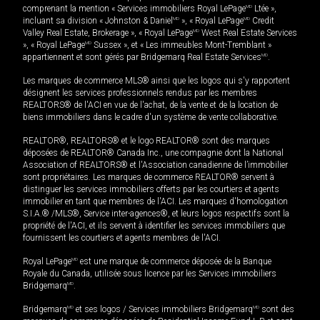
comprenant la mention « Services immobiliers Royal LePage
MD
Ltée »,
incluant sa division « Johnston & Daniel
MD
», « Royal LePage
MD
Credit
Valley Real Estate, Brokerage », « Royal LePage
MD
West Real Estate Services
», « Royal LePage
MD
Sussex », et « Les immeubles Mont-Tremblant »
appartiennent et sont gérés par Bridgemarq Real Estate Services
MD
.
Les marques de commerce MLS® ainsi que les logos qui s'y rapportent
désignent les services professionnels rendus par les membres
REALTORS® de l'ACI en vue de l'achat, de la vente et de la location de
biens immobiliers dans le cadre d'un système de vente collaborative.
REALTOR®, REALTORS® et le logo REALTOR® sont des marques
déposées de REALTOR® Canada Inc., une compagnie dont la National
Association of REALTORS® et l'Association canadienne de l’immobilier
sont propriétaires. Les marques de commerce REALTOR® servent à
distinguer les services immobiliers offerts par les courtiers et agents
immobilier en tant que membres de l'ACI. Les marques d'homologation
S.I.A.® /MLS®, Service inter-agences®, et leurs logos respectifs sont la
propriété de l'ACI, et ils servent à identifier les services immobiliers que
fournissent les courtiers et agents membres de l'ACI.
Royal LePage
MD
est une marque de commerce déposée de la Banque
Royale du Canada, utilisée sous licence par les Services immobiliers
Bridgemarq
MD
.
Bridgemarq
MD
et ses logos / Services immobiliers Bridgemarq
MD
sont des