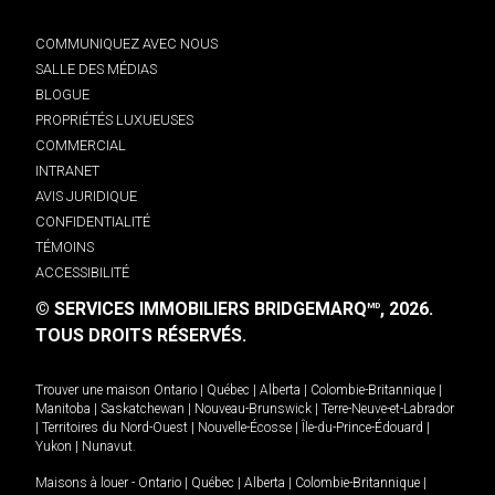
COMMUNIQUEZ AVEC NOUS
SALLE DES MÉDIAS
BLOGUE
PROPRIÉTÉS LUXUEUSES
COMMERCIAL
INTRANET
AVIS JURIDIQUE
CONFIDENTIALITÉ
TÉMOINS
ACCESSIBILITÉ
© SERVICES IMMOBILIERS BRIDGEMARQ
, 2026.
MD
TOUS DROITS RÉSERVÉS.
Trouver une maison
Ontario
|
Québec
|
Alberta
|
Colombie-Britannique
|
Manitoba
|
Saskatchewan
|
Nouveau-Brunswick
|
Terre-Neuve-et-Labrador
|
Territoires du Nord-Ouest
|
Nouvelle-Écosse
|
Île-du-Prince-Édouard
|
Yukon
|
Nunavut
.
Maisons à louer -
Ontario
|
Québec
|
Alberta
|
Colombie-Britannique
|