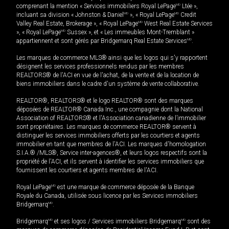
comprenant la mention « Services immobiliers Royal LePage
MD
Ltée »,
incluant sa division « Johnston & Daniel
MD
», « Royal LePage
MD
Credit
Valley Real Estate, Brokerage », « Royal LePage
MD
West Real Estate Services
», « Royal LePage
MD
Sussex », et « Les immeubles Mont-Tremblant »
appartiennent et sont gérés par Bridgemarq Real Estate Services
MD
.
Les marques de commerce MLS® ainsi que les logos qui s'y rapportent
désignent les services professionnels rendus par les membres
REALTORS® de l'ACI en vue de l'achat, de la vente et de la location de
biens immobiliers dans le cadre d'un système de vente collaborative.
REALTOR®, REALTORS® et le logo REALTOR® sont des marques
déposées de REALTOR® Canada Inc., une compagnie dont la National
Association of REALTORS® et l'Association canadienne de l’immobilier
sont propriétaires. Les marques de commerce REALTOR® servent à
distinguer les services immobiliers offerts par les courtiers et agents
immobilier en tant que membres de l'ACI. Les marques d'homologation
S.I.A.® /MLS®, Service inter-agences®, et leurs logos respectifs sont la
propriété de l'ACI, et ils servent à identifier les services immobiliers que
fournissent les courtiers et agents membres de l'ACI.
Royal LePage
MD
est une marque de commerce déposée de la Banque
Royale du Canada, utilisée sous licence par les Services immobiliers
Bridgemarq
MD
.
Bridgemarq
MD
et ses logos / Services immobiliers Bridgemarq
MD
sont des