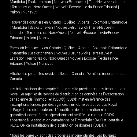
Manitoba
|
Saskatchewan
|
Nouveau-Brunswick
|
Terre-Neuve-et-Labrador
|
Territoires du Nord-Ouest
|
Nouvelle-Écosse
|
Île-du-Prince-Édouard
|
Yukon
|
Nunavut
.
Trouver des courtiers en
Ontario
|
Québec
|
Alberta
|
Colombie-Britannique
|
Manitoba
|
Saskatchewan
|
Nouveau-Brunswick
|
Terre-Neuve-et-
Labrador
|
Territoires du Nord-Ouest
|
Nouvelle-Écosse
|
Île-du-Prince-
Édouard
|
Yukon
|
Nunavut
Parcourir les bureaux en
Ontario
|
Québec
|
Alberta
|
Colombie-Britannique
|
Manitoba
|
Saskatchewan
|
Nouveau-Brunswick
|
Terre-Neuve-et-
Labrador
|
Territoires du Nord-Ouest
|
Nouvelle-Écosse
|
Île-du-Prince-
Édouard
|
Yukon
|
Nunavut
Afficher les propriétés résidentielles au Canada
|
Dernières inscriptions au
Canada
Les informations des propriétés sur ce site proviennent des inscriptions
Royal LePage
MD
et du service de distribution de données de l'Association
canadienne de l’immobilier (SDD®). SDD® met en référence des
inscriptions tenues par des agences immobilières autres que Royal
LePage et ses distributeurs. L'exactitude de l'information n'est pas
garantie et devrait être indépendamment vérifiée. La marque DDF®
appartient à l'Association canadienne de l’immobilier (ACI) et identifie le
REALTOR.ca Installation de distribution de données (SDD®).
*Tous les bureaux sont des propriétés indépendantes. Les bureaux