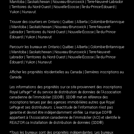
Manitoba
|
Saskatchewan
|
Nouveau-Brunswick
|
Terre-Neuve-et-Labrador
|
Territoires du Nord-Ouest
|
Nouvelle-Écosse
|
Île-du-Prince-Édouard
|
Yukon
|
Nunavut
.
Trouver des courtiers en
Ontario
|
Québec
|
Alberta
|
Colombie-Britannique
|
Manitoba
|
Saskatchewan
|
Nouveau-Brunswick
|
Terre-Neuve-et-
Labrador
|
Territoires du Nord-Ouest
|
Nouvelle-Écosse
|
Île-du-Prince-
Édouard
|
Yukon
|
Nunavut
Parcourir les bureaux en
Ontario
|
Québec
|
Alberta
|
Colombie-Britannique
|
Manitoba
|
Saskatchewan
|
Nouveau-Brunswick
|
Terre-Neuve-et-
Labrador
|
Territoires du Nord-Ouest
|
Nouvelle-Écosse
|
Île-du-Prince-
Édouard
|
Yukon
|
Nunavut
Afficher les propriétés résidentielles au Canada
|
Dernières inscriptions au
Canada
Les informations des propriétés sur ce site proviennent des inscriptions
Royal LePage
MD
et du service de distribution de données de l'Association
canadienne de l’immobilier (SDD®). SDD® met en référence des
inscriptions tenues par des agences immobilières autres que Royal
LePage et ses distributeurs. L'exactitude de l'information n'est pas
garantie et devrait être indépendamment vérifiée. La marque DDF®
appartient à l'Association canadienne de l’immobilier (ACI) et identifie le
REALTOR.ca Installation de distribution de données (SDD®).
*Tous les bureaux sont des propriétés indépendantes. Les bureaux