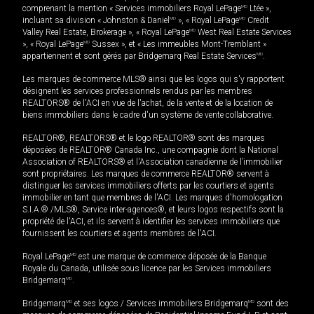
comprenant la mention « Services immobiliers Royal LePage
MD
Ltée »,
incluant sa division « Johnston & Daniel
MD
», « Royal LePage
MD
Credit
Valley Real Estate, Brokerage », « Royal LePage
MD
West Real Estate Services
», « Royal LePage
MD
Sussex », et « Les immeubles Mont-Tremblant »
appartiennent et sont gérés par Bridgemarq Real Estate Services
MD
.
Les marques de commerce MLS® ainsi que les logos qui s'y rapportent
désignent les services professionnels rendus par les membres
REALTORS® de l'ACI en vue de l'achat, de la vente et de la location de
biens immobiliers dans le cadre d'un système de vente collaborative.
REALTOR®, REALTORS® et le logo REALTOR® sont des marques
déposées de REALTOR® Canada Inc., une compagnie dont la National
Association of REALTORS® et l'Association canadienne de l’immobilier
sont propriétaires. Les marques de commerce REALTOR® servent à
distinguer les services immobiliers offerts par les courtiers et agents
immobilier en tant que membres de l'ACI. Les marques d'homologation
S.I.A.® /MLS®, Service inter-agences®, et leurs logos respectifs sont la
propriété de l'ACI, et ils servent à identifier les services immobiliers que
fournissent les courtiers et agents membres de l'ACI.
Royal LePage
MD
est une marque de commerce déposée de la Banque
Royale du Canada, utilisée sous licence par les Services immobiliers
Bridgemarq
MD
.
Bridgemarq
MD
et ses logos / Services immobiliers Bridgemarq
MD
sont des