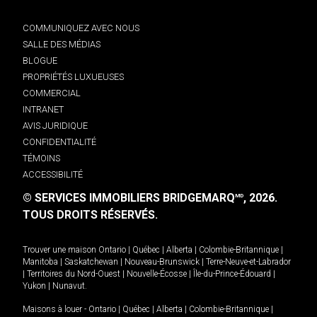
COMMUNIQUEZ AVEC NOUS
SALLE DES MÉDIAS
BLOGUE
PROPRIÉTÉS LUXUEUSES
COMMERCIAL
INTRANET
AVIS JURIDIQUE
CONFIDENTIALITÉ
TÉMOINS
ACCESSIBILITÉ
© SERVICES IMMOBILIERS BRIDGEMARQ
, 2026.
MD
TOUS DROITS RÉSERVÉS.
Trouver une maison
Ontario
|
Québec
|
Alberta
|
Colombie-Britannique
|
Manitoba
|
Saskatchewan
|
Nouveau-Brunswick
|
Terre-Neuve-et-Labrador
|
Territoires du Nord-Ouest
|
Nouvelle-Écosse
|
Île-du-Prince-Édouard
|
Yukon
|
Nunavut
.
Maisons à louer -
Ontario
|
Québec
|
Alberta
|
Colombie-Britannique
|