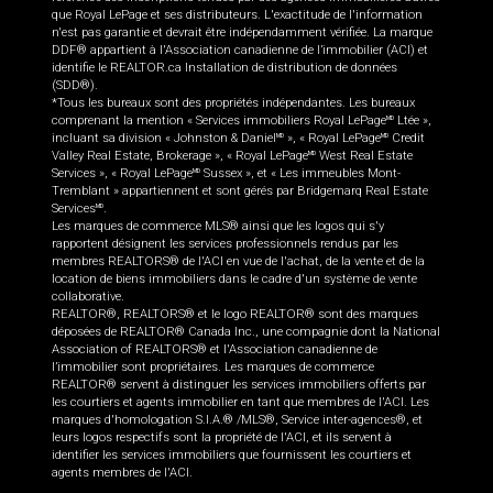
que Royal LePage et ses distributeurs. L'exactitude de l'information
n'est pas garantie et devrait être indépendamment vérifiée. La marque
DDF® appartient à l'Association canadienne de l’immobilier (ACI) et
identifie le REALTOR.ca Installation de distribution de données
(SDD®).
*Tous les bureaux sont des propriétés indépendantes. Les bureaux
comprenant la mention « Services immobiliers Royal LePage
Ltée »,
MD
incluant sa division « Johnston & Daniel
», « Royal LePage
Credit
MD
MD
Valley Real Estate, Brokerage », « Royal LePage
West Real Estate
MD
Services », « Royal LePage
Sussex », et « Les immeubles Mont-
MD
Tremblant » appartiennent et sont gérés par Bridgemarq Real Estate
Services
.
MD
Les marques de commerce MLS® ainsi que les logos qui s'y
rapportent désignent les services professionnels rendus par les
membres REALTORS® de l'ACI en vue de l'achat, de la vente et de la
location de biens immobiliers dans le cadre d'un système de vente
collaborative.
REALTOR®, REALTORS® et le logo REALTOR® sont des marques
déposées de REALTOR® Canada Inc., une compagnie dont la National
Association of REALTORS® et l'Association canadienne de
l’immobilier sont propriétaires. Les marques de commerce
REALTOR® servent à distinguer les services immobiliers offerts par
les courtiers et agents immobilier en tant que membres de l'ACI. Les
marques d'homologation S.I.A.® /MLS®, Service inter-agences®, et
leurs logos respectifs sont la propriété de l'ACI, et ils servent à
identifier les services immobiliers que fournissent les courtiers et
agents membres de l'ACI.