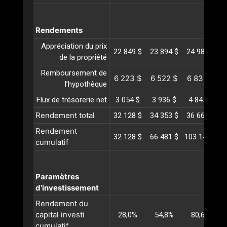
Rendements
Appréciation du prix
22 849 $
23 894 $
24 986 $
2
de la propriété
Remboursement de
6 223 $
6 522 $
6 836 $
l’hypothèque
Flux de trésorerie net
3 054 $
3 936 $
4 845 $
Rendement total
32 128 $
34 353 $
36 668 $
3
Rendement
32 128 $
66 481 $
103 149 $
1
cumulatif
Paramètres
d’investissement
Rendement du
capital investi
28,0%
54,8%
80,6%
cumulatif