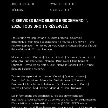
AVIS JURIDIQUE
CONFIDENTIALITÉ
TÉMOINS
ACCESSIBILITÉ
© SERVICES IMMOBILIERS BRIDGEMARQ
,
MD
2026.
TOUS DROITS RÉSERVÉS.
Trouver une maison
Ontario
|
Québec
|
Alberta
|
Colombie-
Britannique
|
Manitoba
|
Saskatchewan
|
Nouveau-Brunswick
|
Terre-
Neuve-et-Labrador
|
Territoires du Nord-Ouest
|
Nouvelle-Écosse
|
Île-du-
Prince-Édouard
|
Yukon
|
Nunavut
.
Maisons à louer -
Ontario
|
Québec
|
Alberta
|
Colombie-Britannique
|
Manitoba
|
Saskatchewan
|
Nouveau-Brunswick
|
Terre-Neuve-et-
Labrador
|
Territoires du Nord-Ouest
|
Nouvelle-Écosse
|
Île-du-Prince-
Édouard
|
Yukon
|
Nunavut
.
Trouver des agents et courtiers en
Ontario
|
Québec
|
Alberta
|
Colombie-Britannique
|
Manitoba
|
Saskatchewan
|
Nouveau-
Brunswick
|
Terre-Neuve-et-Labrador
|
Territoires du Nord-Ouest
|
Nouvelle-Écosse
|
Île-du-Prince-Édouard
|
Yukon
|
Nunavut
Les informations des propriétés sur ce site proviennent des
inscriptions Royal LePage
et du service de distribution de données de
MD
l'Association canadienne de l’immobilier (SDD®). SDD® met en
référence des inscriptions tenues par des agences immobilières autres