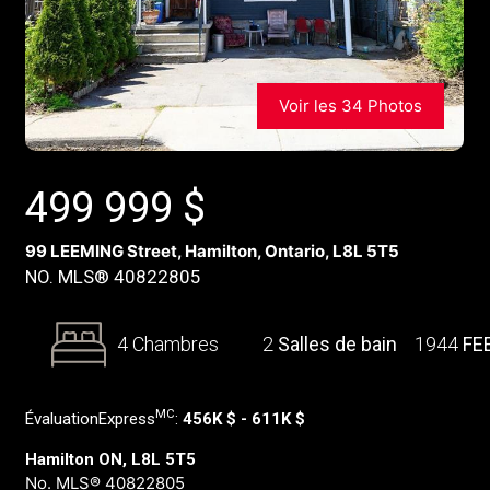
Voir les 34 Photos
499 999
$
99 LEEMING Street, Hamilton, Ontario, L8L 5T5
NO. MLS® 40822805
4 Chambres
2
Salles de bain
1944
FE
MC
ÉvaluationExpress
:
456K $ - 611K $
Hamilton ON, L8L 5T5
No. MLS® 40822805