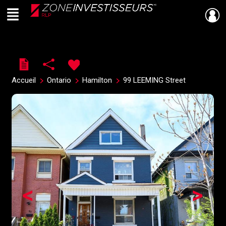
Menu
Live
En Direct
Accueil
Ontario
Hamilton
99 LEEMING Street
<
>