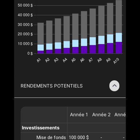
RENDEMENTS POTENTIELS
Année
1
Année
2
Année
3
A
Investissements
Mise de fonds
100 000 $
-
-