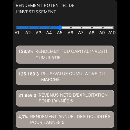
RENDEMENT POTENTIEL DE
L'INVESTISSEMENT
RENDEMENT DU CAPITAL INVESTI
128,8%
CUMULATIF
PLUS-VALUE CUMULATIVE DU
125 180 $
MARCHÉ
REVENUS NETS D'EXPLOITATION
31 869 $
POUR L'ANNÉE
5
RENDEMENT ANNUEL DES LIQUIDITÉS
4,7%
POUR L'ANNÉE
5