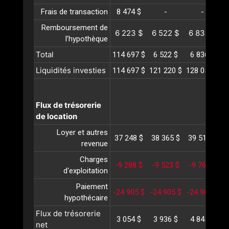
Frais de transaction
8 474 $
-
-
Remboursement de
6 223 $
6 522 $
6 836 $
l’hypothèque
Total
114 697 $
6 522 $
6 836 $
Liquidités investies
114 697 $
121 220 $
128 056 $
1
Flux de trésorerie
de location
Loyer et autres
37 248 $
38 365 $
39 516 $
4
revenue
Charges
-9 288 $
-9 523 $
-9 765 $
-
d'exploitation
Paiement
-24 905 $
-24 905 $
-24 905 $
-
hypothécaire
Flux de trésorerie
3 054 $
3 936 $
4 845 $
net