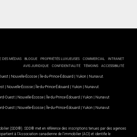
E DES MÉDIAS
BLOGUE
PROPRIÉTÉS LUXUEUSES
COMMERCIAL
INTRANET
AVIS JURIDIQUE
CONFIDENTIALITÉ
TÉMOINS
ACCESSIBILITÉ
-Ouest
|
Nouvelle-Écosse
|
Île-du-Prince-Édouard
|
Yukon
|
Nunavut
.
est
|
Nouvelle-Écosse
|
Île-du-Prince-Édouard
|
Yukon
|
Nunavut
.
Nord-Ouest
|
Nouvelle-Écosse
|
Île-du-Prince-Édouard
|
Yukon
|
Nunavut
Nord-Ouest
|
Nouvelle-Écosse
|
Île-du-Prince-Édouard
|
Yukon
|
Nunavut
mobilier (SDD®). SDD® met en référence des inscriptions tenues par des agences
rtient à l'Association canadienne de l’immobilier (ACI) et identifie le