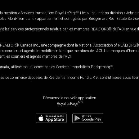
la mention « Services immobiliers Royal LePage
MD
Ltée », incluant sa division « Johnst
bles Mont-Tremblant » appartiennent et sont gérés par Bridgemarq Real Estate Servic
 les services professionnels rendus par les membres REALTORS® de l'ACI en vue de l'a
TOR® Canada Inc., une compagnie dont la National Association of REALTORS® et l'
s courtiers et agents immobilier en tant que membres de l'ACI. Les marques d'homolog
ssent les courtiers et agents membres de l'ACI.
da, utilisée sous licence par les Services immobiliers Bridgemarq
MD
.
s de commerce déposées de Residential Income Fund L.P. et sont utilisées sous lice
Découvrez la nouvelle application
MD
Royal LePage