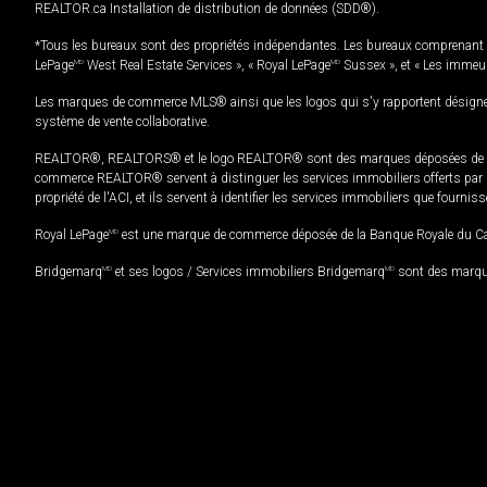
REALTOR.ca Installation de distribution de données (SDD®).
*Tous les bureaux sont des propriétés indépendantes. Les bureaux comprenant 
LePage
MD
West Real Estate Services », « Royal LePage
MD
Sussex », et « Les immeu
Les marques de commerce MLS® ainsi que les logos qui s'y rapportent désignent
système de vente collaborative.
REALTOR®, REALTORS® et le logo REALTOR® sont des marques déposées de REAL
commerce REALTOR® servent à distinguer les services immobiliers offerts par le
propriété de l'ACI, et ils servent à identifier les services immobiliers que fourni
Royal LePage
MD
est une marque de commerce déposée de la Banque Royale du Cana
Bridgemarq
MD
et ses logos / Services immobiliers Bridgemarq
MD
sont des marque