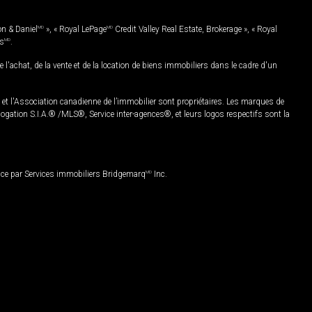
on & Daniel
MD
», « Royal LePage
MD
Credit Valley Real Estate, Brokerage », « Royal
es
MD
.
chat, de la vente et de la location de biens immobiliers dans le cadre d'un
Association canadienne de l’immobilier sont propriétaires. Les marques de
ation S.I.A.® /MLS®, Service inter-agences®, et leurs logos respectifs sont la
nce par Services immobiliers Bridgemarq
MD
Inc.