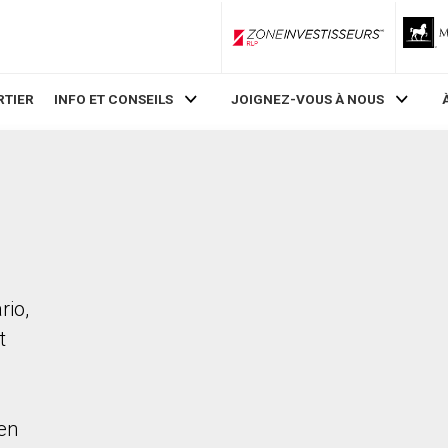
ZoneInvestisseurs RLP
RTIER
INFO ET CONSEILS
JOIGNEZ-VOUS À NOUS
rio,
t
en