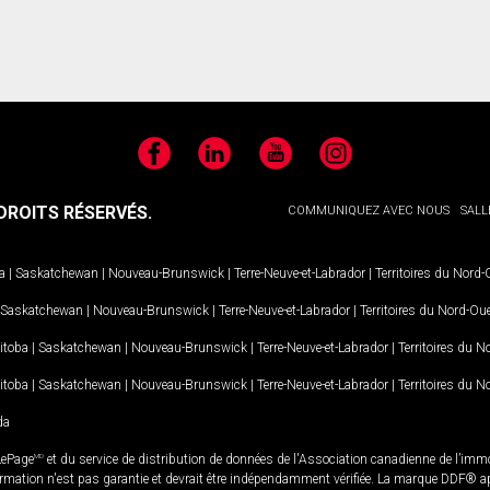
Facebook
LinkedIn
YouTube
Instagram
ROITS RÉSERVÉS.
COMMUNIQUEZ AVEC NOUS
SALL
a
|
Saskatchewan
|
Nouveau-Brunswick
|
Terre-Neuve-et-Labrador
|
Territoires du Nord
Saskatchewan
|
Nouveau-Brunswick
|
Terre-Neuve-et-Labrador
|
Territoires du Nord-Ou
itoba
|
Saskatchewan
|
Nouveau-Brunswick
|
Terre-Neuve-et-Labrador
|
Territoires du 
itoba
|
Saskatchewan
|
Nouveau-Brunswick
|
Terre-Neuve-et-Labrador
|
Territoires du 
da
LePage
MD
et du service de distribution de données de l'Association canadienne de l’im
rmation n'est pas garantie et devrait être indépendamment vérifiée. La marque DDF® appa