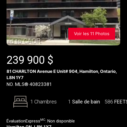
Voir les 11 Photos
239 900
$
81 CHARLTON Avenue E Unit# 904, Hamilton, Ontario,
L8N 1Y7
NO. MLS® 40823381
1 Chambres
1
Salle de bain
586
FEET
MC
ÉvaluationExpress
:
Non disponible