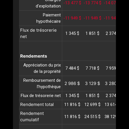
-13 477 $
-13 774 $
-14 078 $
-1
d'exploitation
Paiement
-11 949 $
-11 949 $
-11 949 $
-1
hypothécaire
Flux de trésorerie
1 345 $
1 851 $
2 374 $
2
net
Rendements
Appréciation du prix
7 484 $
7 718 $
7 959 $
8
de la propriété
Remboursement de
2 986 $
3 129 $
3 280 $
3
l’hypothèque
Flux de trésorerie net
1 345 $
1 851 $
2 374 $
2
Rendement total
11 816 $
12 699 $
13 614 $
14
Rendement
11 816 $
24 515 $
38 129 $
52
cumulatif