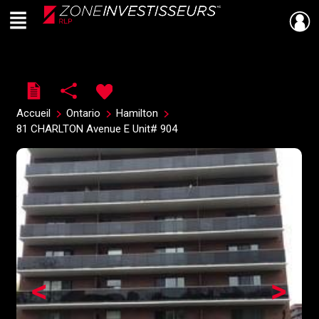
Menu
Live
En Direct
Accueil
Ontario
Hamilton
81 CHARLTON Avenue E Unit# 904
<
>