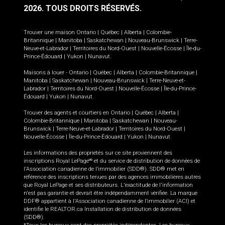
2026.
TOUS DROITS RÉSERVÉS.
Trouver une maison
Ontario
|
Québec
|
Alberta
|
Colombie-
Britannique
|
Manitoba
|
Saskatchewan
|
Nouveau-Brunswick
|
Terre-
Neuve-et-Labrador
|
Territoires du Nord-Ouest
|
Nouvelle-Écosse
|
Île-du-
Prince-Édouard
|
Yukon
|
Nunavut
.
Maisons à louer -
Ontario
|
Québec
|
Alberta
|
Colombie-Britannique
|
Manitoba
|
Saskatchewan
|
Nouveau-Brunswick
|
Terre-Neuve-et-
Labrador
|
Territoires du Nord-Ouest
|
Nouvelle-Écosse
|
Île-du-Prince-
Édouard
|
Yukon
|
Nunavut
.
Trouver des agents et courtiers en
Ontario
|
Québec
|
Alberta
|
Colombie-Britannique
|
Manitoba
|
Saskatchewan
|
Nouveau-
Brunswick
|
Terre-Neuve-et-Labrador
|
Territoires du Nord-Ouest
|
Nouvelle-Écosse
|
Île-du-Prince-Édouard
|
Yukon
|
Nunavut
Les informations des propriétés sur ce site proviennent des
inscriptions Royal LePage
et du service de distribution de données de
MD
l'Association canadienne de l’immobilier (SDD®). SDD® met en
référence des inscriptions tenues par des agences immobilières autres
que Royal LePage et ses distributeurs. L'exactitude de l'information
n'est pas garantie et devrait être indépendamment vérifiée. La marque
DDF® appartient à l'Association canadienne de l’immobilier (ACI) et
identifie le REALTOR.ca Installation de distribution de données
(SDD®).