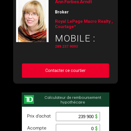
Ann Forbes Arndt
Broker
Royal LePage Macro Realty ,
Courtage*
MOBILE :
289.237.9093
Contacter ce courtier
Demander des infos sur cette inscription
Prénom
et
Nom
Courriel