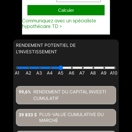
Téléphone
(Optionnel)
Message
RENDEMENT POTENTIEL DE
L'INVESTISSEMENT
RENDEMENT DU CAPITAL INVESTI
99,6%
CUMULATIF
En cliquant sur le bouton « soumettre », vous consentez à nos
conditions d'utilisation et vous nous fournissez l'autorisation écrite de
communiquer avec vous.
PLUS-VALUE CUMULATIVE DU
39 833 $
MARCHÉ