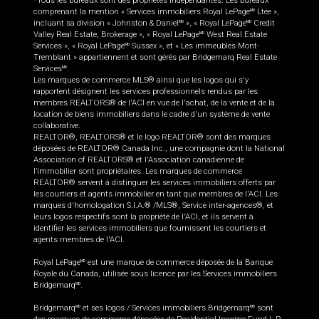
*Tous les bureaux sont des propriétés indépendantes. Les bureaux
comprenant la mention « Services immobiliers Royal LePage
Ltée »,
MD
incluant sa division « Johnston & Daniel
», « Royal LePage
Credit
MD
MD
Valley Real Estate, Brokerage », « Royal LePage
West Real Estate
MD
Services », « Royal LePage
Sussex », et « Les immeubles Mont-
MD
Tremblant » appartiennent et sont gérés par Bridgemarq Real Estate
Services
.
MD
Les marques de commerce MLS® ainsi que les logos qui s'y
rapportent désignent les services professionnels rendus par les
membres REALTORS® de l'ACI en vue de l'achat, de la vente et de la
location de biens immobiliers dans le cadre d'un système de vente
collaborative.
REALTOR®, REALTORS® et le logo REALTOR® sont des marques
déposées de REALTOR® Canada Inc., une compagnie dont la National
Association of REALTORS® et l'Association canadienne de
l’immobilier sont propriétaires. Les marques de commerce
REALTOR® servent à distinguer les services immobiliers offerts par
les courtiers et agents immobilier en tant que membres de l'ACI. Les
marques d'homologation S.I.A.® /MLS®, Service inter-agences®, et
leurs logos respectifs sont la propriété de l'ACI, et ils servent à
identifier les services immobiliers que fournissent les courtiers et
agents membres de l'ACI.
Royal LePage
est une marque de commerce déposée de la Banque
MD
Royale du Canada, utilisée sous licence par les Services immobiliers
Bridgemarq
.
MD
Bridgemarq
et ses logos / Services immobiliers Bridgemarq
sont
MD
MD