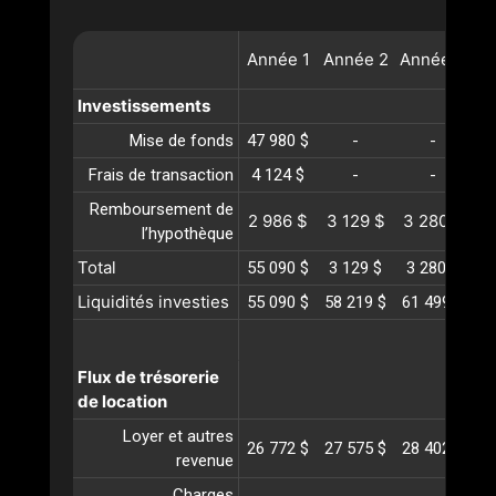
Année
1
Année
2
Année
3
A
Investissements
Mise de fonds
47 980 $
-
-
Frais de transaction
4 124 $
-
-
Remboursement de
2 986 $
3 129 $
3 280 $
3
l’hypothèque
Total
55 090 $
3 129 $
3 280 $
3
Liquidités investies
55 090 $
58 219 $
61 499 $
64
Flux de trésorerie
de location
Loyer et autres
26 772 $
27 575 $
28 402 $
29
revenue
Charges