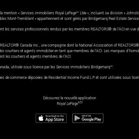
la mention « Services immobiliers Royal LePage
MD
Ltée », incluant sa division « Johnst
bles Mont-Tremblant » appartiennent et sont gérés par Bridgemarq Real Estate Servic
 les services professionnels rendus par les membres REALTORS® de l'ACI en vue de l'a
TOR® Canada Inc., une compagnie dont la National Association of REALTORS® et l'
s courtiers et agents immobilier en tant que membres de l'ACI. Les marques d'homolog
ssent les courtiers et agents membres de l'ACI.
da, utilisée sous licence par les Services immobiliers Bridgemarq
MD
.
s de commerce déposées de Residential Income Fund L.P. et sont utilisées sous lice
Découvrez la nouvelle application
MD
Royal LePage