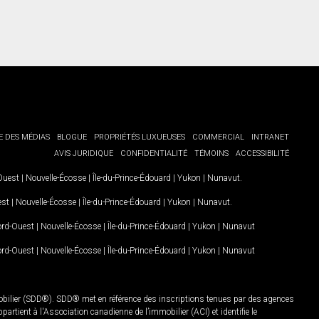
E DES MÉDIAS
BLOGUE
PROPRIÉTÉS LUXUEUSES
COMMERCIAL
INTRANET
AVIS JURIDIQUE
CONFIDENTIALITÉ
TÉMOINS
ACCESSIBILITÉ
-Ouest
|
Nouvelle-Écosse
|
Île-du-Prince-Édouard
|
Yukon
|
Nunavut
.
est
|
Nouvelle-Écosse
|
Île-du-Prince-Édouard
|
Yukon
|
Nunavut
.
Nord-Ouest
|
Nouvelle-Écosse
|
Île-du-Prince-Édouard
|
Yukon
|
Nunavut
Nord-Ouest
|
Nouvelle-Écosse
|
Île-du-Prince-Édouard
|
Yukon
|
Nunavut
mobilier (SDD®). SDD® met en référence des inscriptions tenues par des agences
rtient à l'Association canadienne de l’immobilier (ACI) et identifie le