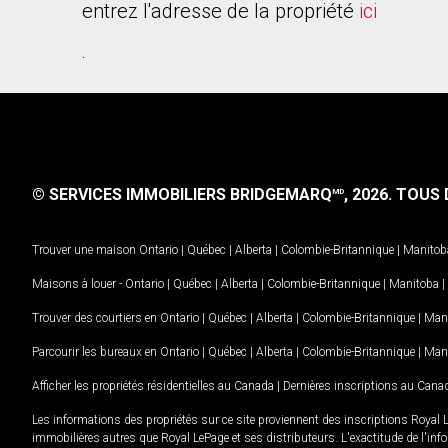
entrez l'adresse de la propriété
ici
.
© SERVICES IMMOBILIERS BRIDGEMARQ
, 2026.
TOUS D
MD
Trouver une maison
Ontario
|
Québec
|
Alberta
|
Colombie-Britannique
|
Manitob
Maisons à louer -
Ontario
|
Québec
|
Alberta
|
Colombie-Britannique
|
Manitoba
|
Trouver des courtiers en
Ontario
|
Québec
|
Alberta
|
Colombie-Britannique
|
Man
Parcourir les bureaux en
Ontario
|
Québec
|
Alberta
|
Colombie-Britannique
|
Man
Afficher les propriétés résidentielles au Canada
|
Dernières inscriptions au Cana
Les informations des propriétés sur ce site proviennent des inscriptions Royal 
immobilières autres que Royal LePage et ses distributeurs. L'exactitude de l'info