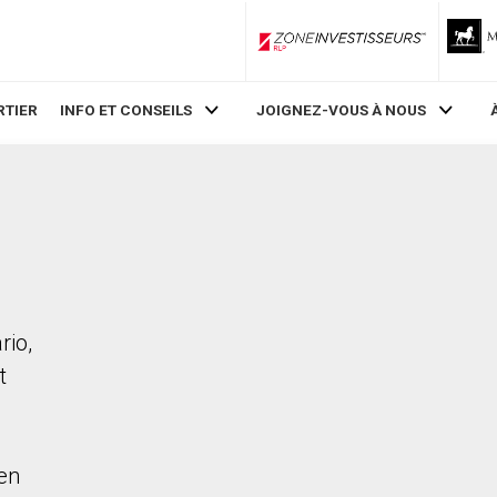
ZoneInvestisseurs RLP
RTIER
INFO ET CONSEILS
JOIGNEZ-VOUS À NOUS
rio,
t
en