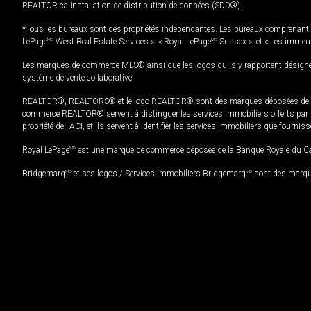
REALTOR.ca Installation de distribution de données (SDD®).
*Tous les bureaux sont des propriétés indépendantes. Les bureaux comprenant 
LePage
MD
West Real Estate Services », « Royal LePage
MD
Sussex », et « Les immeu
Les marques de commerce MLS® ainsi que les logos qui s'y rapportent désignent
système de vente collaborative.
REALTOR®, REALTORS® et le logo REALTOR® sont des marques déposées de REAL
commerce REALTOR® servent à distinguer les services immobiliers offerts par le
propriété de l'ACI, et ils servent à identifier les services immobiliers que fourni
Royal LePage
MD
est une marque de commerce déposée de la Banque Royale du Cana
Bridgemarq
MD
et ses logos / Services immobiliers Bridgemarq
MD
sont des marque