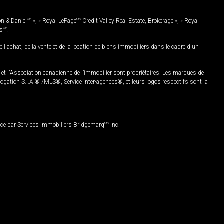
on & Daniel
MD
», « Royal LePage
MD
Credit Valley Real Estate, Brokerage », « Royal
es
MD
.
chat, de la vente et de la location de biens immobiliers dans le cadre d'un
Association canadienne de l’immobilier sont propriétaires. Les marques de
ation S.I.A.® /MLS®, Service inter-agences®, et leurs logos respectifs sont la
nce par Services immobiliers Bridgemarq
MD
Inc.