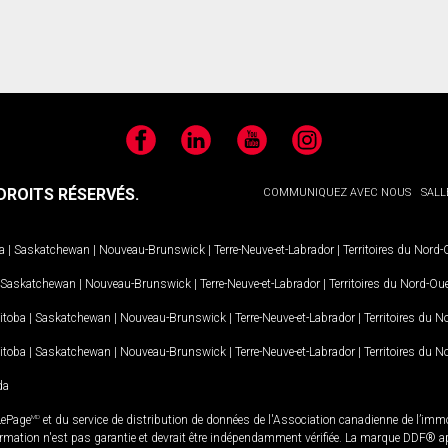
Facebook
LinkedIn
YouTube
Instagram
ROITS RÉSERVÉS.
COMMUNIQUEZ AVEC NOUS
SALL
a
|
Saskatchewan
|
Nouveau-Brunswick
|
Terre-Neuve-et-Labrador
|
Territoires du Nord
Saskatchewan
|
Nouveau-Brunswick
|
Terre-Neuve-et-Labrador
|
Territoires du Nord-Ou
itoba
|
Saskatchewan
|
Nouveau-Brunswick
|
Terre-Neuve-et-Labrador
|
Territoires du 
itoba
|
Saskatchewan
|
Nouveau-Brunswick
|
Terre-Neuve-et-Labrador
|
Territoires du 
da
LePage
MD
et du service de distribution de données de l'Association canadienne de l’im
rmation n'est pas garantie et devrait être indépendamment vérifiée. La marque DDF® appa