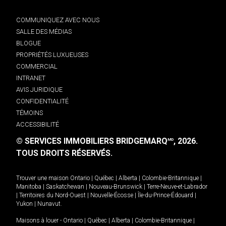
COMMUNIQUEZ AVEC NOUS
SALLE DES MÉDIAS
BLOGUE
PROPRIÉTÉS LUXUEUSES
COMMERCIAL
INTRANET
AVIS JURIDIQUE
CONFIDENTIALITÉ
TÉMOINS
ACCESSIBILITÉ
© SERVICES IMMOBILIERS BRIDGEMARQ
, 2026.
MD
TOUS DROITS RÉSERVÉS.
Trouver une maison
Ontario
|
Québec
|
Alberta
|
Colombie-Britannique
|
Manitoba
|
Saskatchewan
|
Nouveau-Brunswick
|
Terre-Neuve-et-Labrador
|
Territoires du Nord-Ouest
|
Nouvelle-Écosse
|
Île-du-Prince-Édouard
|
Yukon
|
Nunavut
.
Maisons à louer -
Ontario
|
Québec
|
Alberta
|
Colombie-Britannique
|