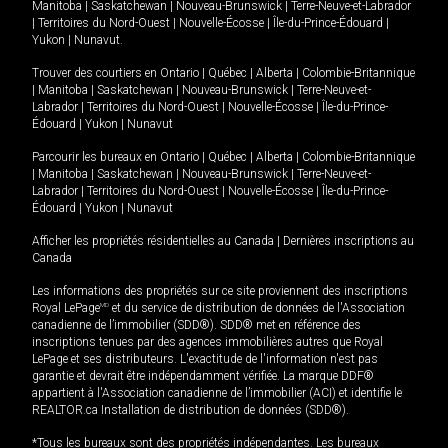
Manitoba
|
Saskatchewan
|
Nouveau-Brunswick
|
Terre-Neuve-et-Labrador
|
Territoires du Nord-Ouest
|
Nouvelle-Écosse
|
Île-du-Prince-Édouard
|
Yukon
|
Nunavut
.
Trouver des courtiers en
Ontario
|
Québec
|
Alberta
|
Colombie-Britannique
|
Manitoba
|
Saskatchewan
|
Nouveau-Brunswick
|
Terre-Neuve-et-
Labrador
|
Territoires du Nord-Ouest
|
Nouvelle-Écosse
|
Île-du-Prince-
Édouard
|
Yukon
|
Nunavut
Parcourir les bureaux en
Ontario
|
Québec
|
Alberta
|
Colombie-Britannique
|
Manitoba
|
Saskatchewan
|
Nouveau-Brunswick
|
Terre-Neuve-et-
Labrador
|
Territoires du Nord-Ouest
|
Nouvelle-Écosse
|
Île-du-Prince-
Édouard
|
Yukon
|
Nunavut
Afficher les propriétés résidentielles au Canada
|
Dernières inscriptions au
Canada
Les informations des propriétés sur ce site proviennent des inscriptions
Royal LePage
MD
et du service de distribution de données de l'Association
canadienne de l’immobilier (SDD®). SDD® met en référence des
inscriptions tenues par des agences immobilières autres que Royal
LePage et ses distributeurs. L'exactitude de l'information n'est pas
garantie et devrait être indépendamment vérifiée. La marque DDF®
appartient à l'Association canadienne de l’immobilier (ACI) et identifie le
REALTOR.ca Installation de distribution de données (SDD®).
*Tous les bureaux sont des propriétés indépendantes. Les bureaux