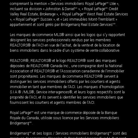
comprenant la mention « Services immobiliers Royal LePage
MD
Ltée »,
incluant sa division « Johnston & Daniel
MD
», « Royal LePage
MD
Credit
Valley Real Estate, Brokerage », « Royal LePage
MD
West Real Estate Services
», « Royal LePage
MD
Sussex », et « Les immeubles Mont-Tremblant »
appartiennent et sont gérés par Bridgemarq Real Estate Services
MD
.
Les marques de commerce MLS® ainsi que les logos qui s'y rapportent
désignent les services professionnels rendus par les membres
REALTORS® de l'ACI en vue de l'achat, de la vente et de la location de
biens immobiliers dans le cadre d'un système de vente collaborative.
REALTOR®, REALTORS® et le logo REALTOR® sont des marques
déposées de REALTOR® Canada Inc., une compagnie dont la National
Association of REALTORS® et l'Association canadienne de l’immobilier
sont propriétaires. Les marques de commerce REALTOR® servent à
distinguer les services immobiliers offerts par les courtiers et agents
immobilier en tant que membres de l'ACI. Les marques d'homologation
S.I.A.® /MLS®, Service inter-agences®, et leurs logos respectifs sont la
propriété de l'ACI, et ils servent à identifier les services immobiliers que
fournissent les courtiers et agents membres de l'ACI.
Royal LePage
MD
est une marque de commerce déposée de la Banque
Royale du Canada, utilisée sous licence par les Services immobiliers
Bridgemarq
MD
.
Bridgemarq
MD
et ses logos / Services immobiliers Bridgemarq
MD
sont des