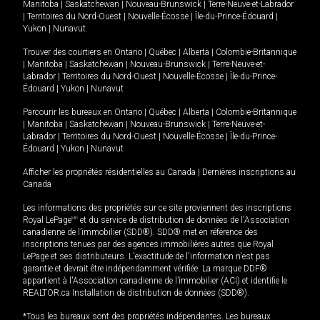
Manitoba
|
Saskatchewan
|
Nouveau-Brunswick
|
Terre-Neuve-et-Labrador
|
Territoires du Nord-Ouest
|
Nouvelle-Écosse
|
Île-du-Prince-Édouard
|
Yukon
|
Nunavut
.
Trouver des courtiers en
Ontario
|
Québec
|
Alberta
|
Colombie-Britannique
|
Manitoba
|
Saskatchewan
|
Nouveau-Brunswick
|
Terre-Neuve-et-
Labrador
|
Territoires du Nord-Ouest
|
Nouvelle-Écosse
|
Île-du-Prince-
Édouard
|
Yukon
|
Nunavut
Parcourir les bureaux en
Ontario
|
Québec
|
Alberta
|
Colombie-Britannique
|
Manitoba
|
Saskatchewan
|
Nouveau-Brunswick
|
Terre-Neuve-et-
Labrador
|
Territoires du Nord-Ouest
|
Nouvelle-Écosse
|
Île-du-Prince-
Édouard
|
Yukon
|
Nunavut
Afficher les propriétés résidentielles au Canada
|
Dernières inscriptions au
Canada
Les informations des propriétés sur ce site proviennent des inscriptions
Royal LePage
MD
et du service de distribution de données de l'Association
canadienne de l’immobilier (SDD®). SDD® met en référence des
inscriptions tenues par des agences immobilières autres que Royal
LePage et ses distributeurs. L'exactitude de l'information n'est pas
garantie et devrait être indépendamment vérifiée. La marque DDF®
appartient à l'Association canadienne de l’immobilier (ACI) et identifie le
REALTOR.ca Installation de distribution de données (SDD®).
*Tous les bureaux sont des propriétés indépendantes. Les bureaux