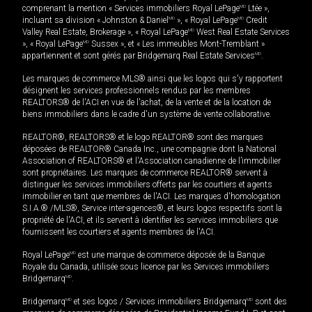
comprenant la mention « Services immobiliers Royal LePage
MD
Ltée »,
incluant sa division « Johnston & Daniel
MD
», « Royal LePage
MD
Credit
Valley Real Estate, Brokerage », « Royal LePage
MD
West Real Estate Services
», « Royal LePage
MD
Sussex », et « Les immeubles Mont-Tremblant »
appartiennent et sont gérés par Bridgemarq Real Estate Services
MD
.
Les marques de commerce MLS® ainsi que les logos qui s'y rapportent
désignent les services professionnels rendus par les membres
REALTORS® de l'ACI en vue de l'achat, de la vente et de la location de
biens immobiliers dans le cadre d'un système de vente collaborative.
REALTOR®, REALTORS® et le logo REALTOR® sont des marques
déposées de REALTOR® Canada Inc., une compagnie dont la National
Association of REALTORS® et l'Association canadienne de l’immobilier
sont propriétaires. Les marques de commerce REALTOR® servent à
distinguer les services immobiliers offerts par les courtiers et agents
immobilier en tant que membres de l'ACI. Les marques d'homologation
S.I.A.® /MLS®, Service inter-agences®, et leurs logos respectifs sont la
propriété de l'ACI, et ils servent à identifier les services immobiliers que
fournissent les courtiers et agents membres de l'ACI.
Royal LePage
MD
est une marque de commerce déposée de la Banque
Royale du Canada, utilisée sous licence par les Services immobiliers
Bridgemarq
MD
.
Bridgemarq
MD
et ses logos / Services immobiliers Bridgemarq
MD
sont des