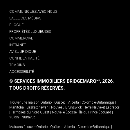
COMMUNIQUEZ AVEC NOUS
SALLE DES MÉDIAS
BLOGUE
PROPRIÉTÉS LUXUEUSES
COMMERCIAL
INTRANET
AVIS JURIDIQUE
CONFIDENTIALITÉ
TÉMOINS
ACCESSIBILITÉ
© SERVICES IMMOBILIERS BRIDGEMARQ
, 2026.
MD
TOUS DROITS RÉSERVÉS.
Trouver une maison
Ontario
|
Québec
|
Alberta
|
Colombie-Britannique
|
Manitoba
|
Saskatchewan
|
Nouveau-Brunswick
|
Terre-Neuve-et-Labrador
|
Territoires du Nord-Ouest
|
Nouvelle-Écosse
|
Île-du-Prince-Édouard
|
Yukon
|
Nunavut
.
Maisons à louer -
Ontario
|
Québec
|
Alberta
|
Colombie-Britannique
|