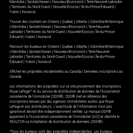
Manitoba
|
Saskatchewan
|
Nouveau-Brunswick
|
Terre-Neuve-et-Labrador
|
Territoires du Nord-Ouest
|
Nouvelle-Écosse
|
Île-du-Prince-Édouard
|
Yukon
|
Nunavut
.
Trouver des courtiers en
Ontario
|
Québec
|
Alberta
|
Colombie-Britannique
|
Manitoba
|
Saskatchewan
|
Nouveau-Brunswick
|
Terre-Neuve-et-
Labrador
|
Territoires du Nord-Ouest
|
Nouvelle-Écosse
|
Île-du-Prince-
Édouard
|
Yukon
|
Nunavut
Parcourir les bureaux en
Ontario
|
Québec
|
Alberta
|
Colombie-Britannique
|
Manitoba
|
Saskatchewan
|
Nouveau-Brunswick
|
Terre-Neuve-et-
Labrador
|
Territoires du Nord-Ouest
|
Nouvelle-Écosse
|
Île-du-Prince-
Édouard
|
Yukon
|
Nunavut
Afficher les propriétés résidentielles au Canada
|
Dernières inscriptions au
Canada
Les informations des propriétés sur ce site proviennent des inscriptions
Royal LePage
MD
et du service de distribution de données de l'Association
canadienne de l’immobilier (SDD®). SDD® met en référence des
inscriptions tenues par des agences immobilières autres que Royal
LePage et ses distributeurs. L'exactitude de l'information n'est pas
garantie et devrait être indépendamment vérifiée. La marque DDF®
appartient à l'Association canadienne de l’immobilier (ACI) et identifie le
REALTOR.ca Installation de distribution de données (SDD®).
*Tous les bureaux sont des propriétés indépendantes. Les bureaux