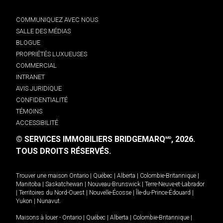
COMMUNIQUEZ AVEC NOUS
SALLE DES MÉDIAS
BLOGUE
PROPRIÉTÉS LUXUEUSES
COMMERCIAL
INTRANET
AVIS JURIDIQUE
CONFIDENTIALITÉ
TÉMOINS
ACCESSIBILITÉ
© SERVICES IMMOBILIERS BRIDGEMARQ
, 2026.
MD
TOUS DROITS RÉSERVÉS.
Trouver une maison
Ontario
|
Québec
|
Alberta
|
Colombie-Britannique
|
Manitoba
|
Saskatchewan
|
Nouveau-Brunswick
|
Terre-Neuve-et-Labrador
|
Territoires du Nord-Ouest
|
Nouvelle-Écosse
|
Île-du-Prince-Édouard
|
Yukon
|
Nunavut
.
Maisons à louer -
Ontario
|
Québec
|
Alberta
|
Colombie-Britannique
|