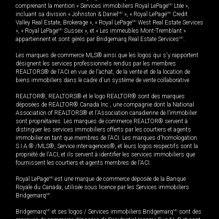
comprenant la mention « Services immobiliers Royal LePage
MD
Ltée »,
incluant sa division « Johnston & Daniel
MD
», « Royal LePage
MD
Credit
Valley Real Estate, Brokerage », « Royal LePage
MD
West Real Estate Services
», « Royal LePage
MD
Sussex », et « Les immeubles Mont-Tremblant »
appartiennent et sont gérés par Bridgemarq Real Estate Services
MD
.
Les marques de commerce MLS® ainsi que les logos qui s'y rapportent
désignent les services professionnels rendus par les membres
REALTORS® de l'ACI en vue de l'achat, de la vente et de la location de
biens immobiliers dans le cadre d'un système de vente collaborative.
REALTOR®, REALTORS® et le logo REALTOR® sont des marques
déposées de REALTOR® Canada Inc., une compagnie dont la National
Association of REALTORS® et l'Association canadienne de l’immobilier
sont propriétaires. Les marques de commerce REALTOR® servent à
distinguer les services immobiliers offerts par les courtiers et agents
immobilier en tant que membres de l'ACI. Les marques d'homologation
S.I.A.® /MLS®, Service inter-agences®, et leurs logos respectifs sont la
propriété de l'ACI, et ils servent à identifier les services immobiliers que
fournissent les courtiers et agents membres de l'ACI.
Royal LePage
MD
est une marque de commerce déposée de la Banque
Royale du Canada, utilisée sous licence par les Services immobiliers
Bridgemarq
MD
.
Bridgemarq
MD
et ses logos / Services immobiliers Bridgemarq
MD
sont des