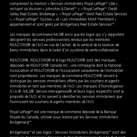
comprenant la mention « Services immobiliers Royal LePage
MD
Ltée »,
incluant sa division « Johnston & Daniel
MD
», « Royal LePage
MD
Credit
Valley Real Estate, Brokerage », « Royal LePage
MD
West Real Estate Services
», « Royal LePage
MD
Sussex », et « Les immeubles Mont-Tremblant »
appartiennent et sont gérés par Bridgemarq Real Estate Services
MD
.
Les marques de commerce MLS® ainsi que les logos qui s'y rapportent
désignent les services professionnels rendus par les membres
REALTORS® de l'ACI en vue de l'achat, de la vente et de la location de
biens immobiliers dans le cadre d'un système de vente collaborative.
REALTOR®, REALTORS® et le logo REALTOR® sont des marques
déposées de REALTOR® Canada Inc., une compagnie dont la National
Association of REALTORS® et l'Association canadienne de l’immobilier
sont propriétaires. Les marques de commerce REALTOR® servent à
distinguer les services immobiliers offerts par les courtiers et agents
immobilier en tant que membres de l'ACI. Les marques d'homologation
S.I.A.® /MLS®, Service inter-agences®, et leurs logos respectifs sont la
propriété de l'ACI, et ils servent à identifier les services immobiliers que
fournissent les courtiers et agents membres de l'ACI.
Royal LePage
MD
est une marque de commerce déposée de la Banque
Royale du Canada, utilisée sous licence par les Services immobiliers
Bridgemarq
MD
.
Bridgemarq
MD
et ses logos / Services immobiliers Bridgemarq
MD
sont des