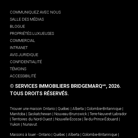
COMMUNIQUEZ AVEC NOUS
SALLE DES MÉDIAS
BLOGUE
PROPRIÉTÉS LUXUEUSES
COMMERCIAL
INTRANET
AVIS JURIDIQUE
CONFIDENTIALITÉ
TÉMOINS
ACCESSIBILITÉ
© SERVICES IMMOBILIERS BRIDGEMARQ
, 2026.
MD
TOUS DROITS RÉSERVÉS.
Trouver une maison
Ontario
|
Québec
|
Alberta
|
Colombie-Britannique
|
Manitoba
|
Saskatchewan
|
Nouveau-Brunswick
|
Terre-Neuve-et-Labrador
|
Territoires du Nord-Ouest
|
Nouvelle-Écosse
|
Île-du-Prince-Édouard
|
Yukon
|
Nunavut
.
Maisons à louer -
Ontario
|
Québec
|
Alberta
|
Colombie-Britannique
|