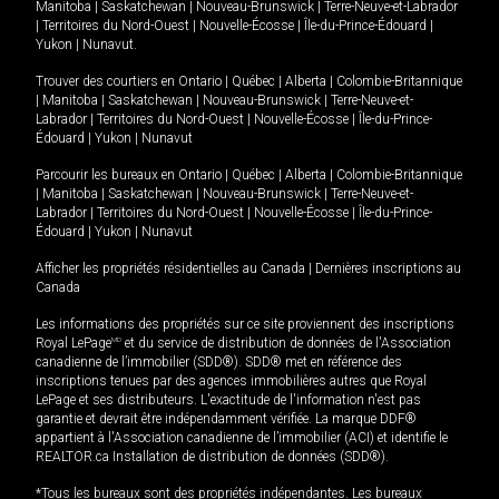
Manitoba
|
Saskatchewan
|
Nouveau-Brunswick
|
Terre-Neuve-et-Labrador
|
Territoires du Nord-Ouest
|
Nouvelle-Écosse
|
Île-du-Prince-Édouard
|
Yukon
|
Nunavut
.
Trouver des courtiers en
Ontario
|
Québec
|
Alberta
|
Colombie-Britannique
|
Manitoba
|
Saskatchewan
|
Nouveau-Brunswick
|
Terre-Neuve-et-
Labrador
|
Territoires du Nord-Ouest
|
Nouvelle-Écosse
|
Île-du-Prince-
Édouard
|
Yukon
|
Nunavut
Parcourir les bureaux en
Ontario
|
Québec
|
Alberta
|
Colombie-Britannique
|
Manitoba
|
Saskatchewan
|
Nouveau-Brunswick
|
Terre-Neuve-et-
Labrador
|
Territoires du Nord-Ouest
|
Nouvelle-Écosse
|
Île-du-Prince-
Édouard
|
Yukon
|
Nunavut
Afficher les propriétés résidentielles au Canada
|
Dernières inscriptions au
Canada
Les informations des propriétés sur ce site proviennent des inscriptions
Royal LePage
MD
et du service de distribution de données de l'Association
canadienne de l’immobilier (SDD®). SDD® met en référence des
inscriptions tenues par des agences immobilières autres que Royal
LePage et ses distributeurs. L'exactitude de l'information n'est pas
garantie et devrait être indépendamment vérifiée. La marque DDF®
appartient à l'Association canadienne de l’immobilier (ACI) et identifie le
REALTOR.ca Installation de distribution de données (SDD®).
*Tous les bureaux sont des propriétés indépendantes. Les bureaux