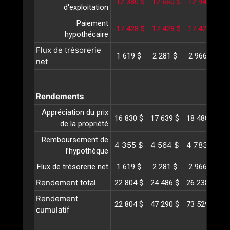
-12 380 $
-12 660 $
-12 946 $
-1
d'exploitation
Paiement
-17 428 $
-17 428 $
-17 428 $
-1
hypothécaire
Flux de trésorerie
1 619 $
2 281 $
2 966 $
3
net
Rendements
Appréciation du prix
16 830 $
17 639 $
18 488 $
19
de la propriété
Remboursement de
4 355 $
4 564 $
4 783 $
5
l’hypothèque
Flux de trésorerie net
1 619 $
2 281 $
2 966 $
3
Rendement total
22 804 $
24 486 $
26 238 $
28
Rendement
22 804 $
47 290 $
73 529 $
10
cumulatif