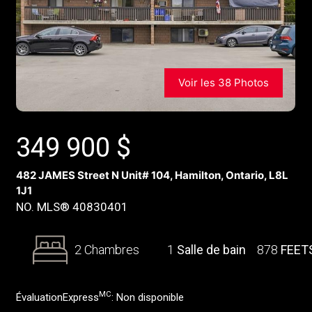
Voir les 38 Photos
349 900
$
482 JAMES Street N Unit# 104, Hamilton, Ontario, L8L
1J1
NO. MLS® 40830401
2 Chambres
1
Salle de bain
878
FEET
MC
ÉvaluationExpress
:
Non disponible