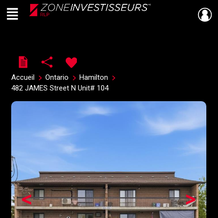
Menu
Live
En Direct
Accueil
Ontario
Hamilton
482 JAMES Street N Unit# 104
<
>