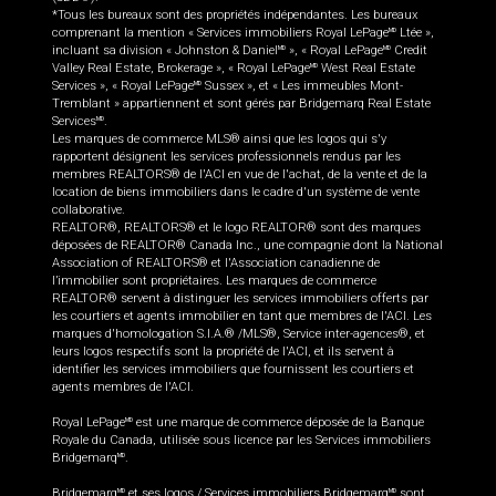
*Tous les bureaux sont des propriétés indépendantes. Les bureaux
comprenant la mention « Services immobiliers Royal LePage
Ltée »,
MD
incluant sa division « Johnston & Daniel
», « Royal LePage
Credit
MD
MD
Valley Real Estate, Brokerage », « Royal LePage
West Real Estate
MD
Services », « Royal LePage
Sussex », et « Les immeubles Mont-
MD
Tremblant » appartiennent et sont gérés par Bridgemarq Real Estate
Services
.
MD
Les marques de commerce MLS® ainsi que les logos qui s'y
rapportent désignent les services professionnels rendus par les
membres REALTORS® de l'ACI en vue de l'achat, de la vente et de la
location de biens immobiliers dans le cadre d'un système de vente
collaborative.
REALTOR®, REALTORS® et le logo REALTOR® sont des marques
déposées de REALTOR® Canada Inc., une compagnie dont la National
Association of REALTORS® et l'Association canadienne de
l’immobilier sont propriétaires. Les marques de commerce
REALTOR® servent à distinguer les services immobiliers offerts par
les courtiers et agents immobilier en tant que membres de l'ACI. Les
marques d'homologation S.I.A.® /MLS®, Service inter-agences®, et
leurs logos respectifs sont la propriété de l'ACI, et ils servent à
identifier les services immobiliers que fournissent les courtiers et
agents membres de l'ACI.
Royal LePage
est une marque de commerce déposée de la Banque
MD
Royale du Canada, utilisée sous licence par les Services immobiliers
Bridgemarq
.
MD
Bridgemarq
et ses logos / Services immobiliers Bridgemarq
sont
MD
MD