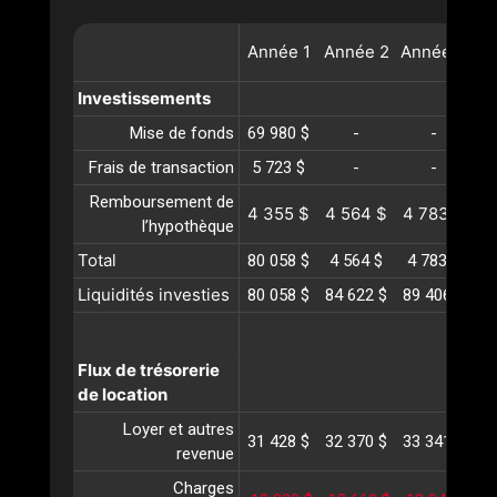
Année
1
Année
2
Année
3
A
Investissements
Mise de fonds
69 980 $
-
-
Frais de transaction
5 723 $
-
-
Remboursement de
4 355 $
4 564 $
4 783 $
5
l’hypothèque
Total
80 058 $
4 564 $
4 783 $
5
Liquidités investies
80 058 $
84 622 $
89 406 $
94
Flux de trésorerie
de location
Loyer et autres
31 428 $
32 370 $
33 341 $
34
revenue
Charges