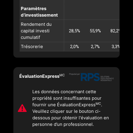
Paramètres
d’investissement
Rendement du
capital investi
28,5%
55,9%
82,2%
1
cumulatif
Trésorerie
2,0%
2,7%
3,3%
MC
ÉvaluationExpress
Les données concernant cette
propriété sont insuffisantes pour
MC
fournir une ÉvaluationExpress
.
Veuillez cliquer sur le bouton ci-
dessous pour obtenir l'évaluation en
personne d’un professionnel.