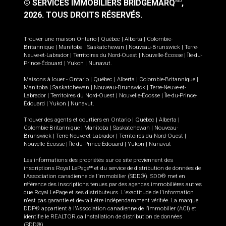
© SERVICES IMMOBILIERS BRIDGEMARQ
,
MD
2026.
TOUS DROITS RÉSERVÉS.
Trouver une maison
Ontario
|
Québec
|
Alberta
|
Colombie-
Britannique
|
Manitoba
|
Saskatchewan
|
Nouveau-Brunswick
|
Terre-
Neuve-et-Labrador
|
Territoires du Nord-Ouest
|
Nouvelle-Écosse
|
Île-du-
Prince-Édouard
|
Yukon
|
Nunavut
.
Maisons à louer -
Ontario
|
Québec
|
Alberta
|
Colombie-Britannique
|
Manitoba
|
Saskatchewan
|
Nouveau-Brunswick
|
Terre-Neuve-et-
Labrador
|
Territoires du Nord-Ouest
|
Nouvelle-Écosse
|
Île-du-Prince-
Édouard
|
Yukon
|
Nunavut
.
Trouver des agents et courtiers en
Ontario
|
Québec
|
Alberta
|
Colombie-Britannique
|
Manitoba
|
Saskatchewan
|
Nouveau-
Brunswick
|
Terre-Neuve-et-Labrador
|
Territoires du Nord-Ouest
|
Nouvelle-Écosse
|
Île-du-Prince-Édouard
|
Yukon
|
Nunavut
Les informations des propriétés sur ce site proviennent des
inscriptions Royal LePage
et du service de distribution de données de
MD
l'Association canadienne de l’immobilier (SDD®). SDD® met en
référence des inscriptions tenues par des agences immobilières autres
que Royal LePage et ses distributeurs. L'exactitude de l'information
n'est pas garantie et devrait être indépendamment vérifiée. La marque
DDF® appartient à l'Association canadienne de l’immobilier (ACI) et
identifie le REALTOR.ca Installation de distribution de données
(SDD®).