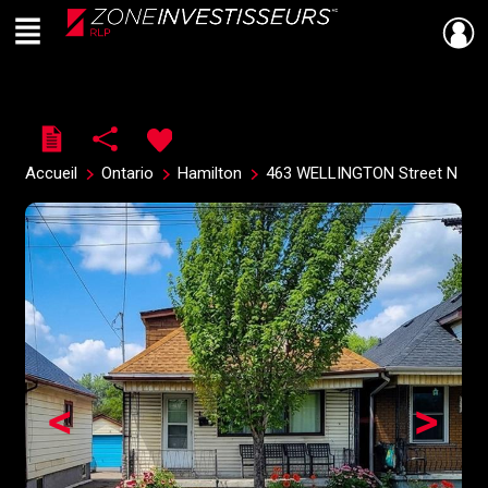
Menu
Live
En Direct
Accueil
Ontario
Hamilton
463 WELLINGTON Street N
<
>