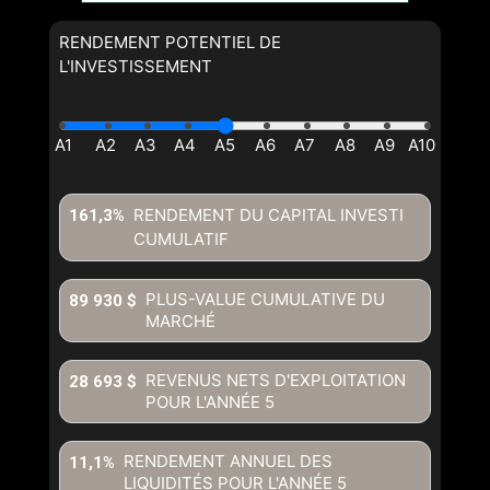
RENDEMENT POTENTIEL DE
L'INVESTISSEMENT
RENDEMENT DU CAPITAL INVESTI
161,3%
CUMULATIF
PLUS-VALUE CUMULATIVE DU
89 930 $
MARCHÉ
REVENUS NETS D'EXPLOITATION
28 693 $
POUR L'ANNÉE
5
RENDEMENT ANNUEL DES
11,1%
LIQUIDITÉS POUR L'ANNÉE
5