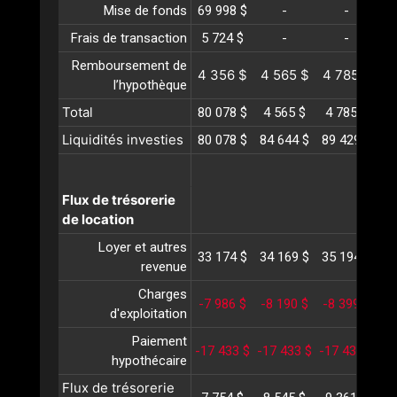
Mise de fonds
69 998 $
-
-
Frais de transaction
5 724 $
-
-
Remboursement de
4 356 $
4 565 $
4 785 $
5
l’hypothèque
Total
80 078 $
4 565 $
4 785 $
5
Liquidités investies
80 078 $
84 644 $
89 429 $
94
Flux de trésorerie
de location
Loyer et autres
33 174 $
34 169 $
35 194 $
36
revenue
Charges
-7 986 $
-8 190 $
-8 399 $
-
d'exploitation
Paiement
-17 433 $
-17 433 $
-17 433 $
-1
hypothécaire
Flux de trésorerie