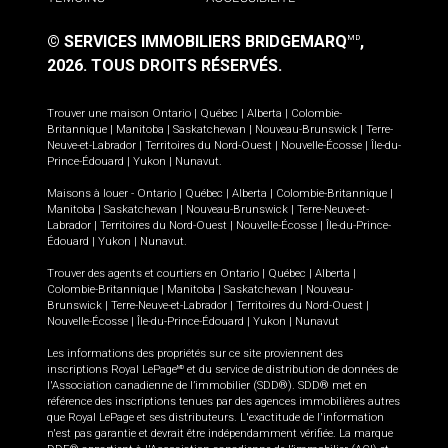
© SERVICES IMMOBILIERS BRIDGEMARQ
,
MD
2026.
TOUS DROITS RÉSERVÉS.
Trouver une maison
Ontario
|
Québec
|
Alberta
|
Colombie-
Britannique
|
Manitoba
|
Saskatchewan
|
Nouveau-Brunswick
|
Terre-
Neuve-et-Labrador
|
Territoires du Nord-Ouest
|
Nouvelle-Écosse
|
Île-du-
Prince-Édouard
|
Yukon
|
Nunavut
.
Maisons à louer -
Ontario
|
Québec
|
Alberta
|
Colombie-Britannique
|
Manitoba
|
Saskatchewan
|
Nouveau-Brunswick
|
Terre-Neuve-et-
Labrador
|
Territoires du Nord-Ouest
|
Nouvelle-Écosse
|
Île-du-Prince-
Édouard
|
Yukon
|
Nunavut
.
Trouver des agents et courtiers en
Ontario
|
Québec
|
Alberta
|
Colombie-Britannique
|
Manitoba
|
Saskatchewan
|
Nouveau-
Brunswick
|
Terre-Neuve-et-Labrador
|
Territoires du Nord-Ouest
|
Nouvelle-Écosse
|
Île-du-Prince-Édouard
|
Yukon
|
Nunavut
Les informations des propriétés sur ce site proviennent des
inscriptions Royal LePage
et du service de distribution de données de
MD
l'Association canadienne de l’immobilier (SDD®). SDD® met en
référence des inscriptions tenues par des agences immobilières autres
que Royal LePage et ses distributeurs. L'exactitude de l'information
n'est pas garantie et devrait être indépendamment vérifiée. La marque