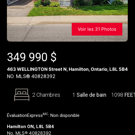
Voir les 31 Photos
349 990
$
463 WELLINGTON Street N, Hamilton, Ontario, L8L 5B4
NO. MLS® 40828392
2 Chambres
1
Salle de bain
1098
FEE
MC
ÉvaluationExpress
:
Non disponible
Hamilton ON, L8L 5B4
No. MLS® 40828392