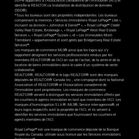
DDF® appartient à l'Association canadienne de l’immobilier (ACI) et
identifie le REALTOR.ca Installation de distribution de données
(SDD®).
*Tous les bureaux sont des propriétés indépendantes. Les bureaux
comprenant la mention « Services immobiliers Royal LePage
Ltée »,
MD
incluant sa division « Johnston & Daniel
», « Royal LePage
Credit
MD
MD
Valley Real Estate, Brokerage », « Royal LePage
West Real Estate
MD
Services », « Royal LePage
Sussex », et « Les immeubles Mont-
MD
Tremblant » appartiennent et sont gérés par Bridgemarq Real Estate
Services
.
MD
Les marques de commerce MLS® ainsi que les logos qui s'y
rapportent désignent les services professionnels rendus par les
membres REALTORS® de l'ACI en vue de l'achat, de la vente et de la
location de biens immobiliers dans le cadre d'un système de vente
collaborative.
REALTOR®, REALTORS® et le logo REALTOR® sont des marques
déposées de REALTOR® Canada Inc., une compagnie dont la National
Association of REALTORS® et l'Association canadienne de
l’immobilier sont propriétaires. Les marques de commerce
REALTOR® servent à distinguer les services immobiliers offerts par
les courtiers et agents immobilier en tant que membres de l'ACI. Les
marques d'homologation S.I.A.® /MLS®, Service inter-agences®, et
leurs logos respectifs sont la propriété de l'ACI, et ils servent à
identifier les services immobiliers que fournissent les courtiers et
agents membres de l'ACI.
Royal LePage
est une marque de commerce déposée de la Banque
MD
Royale du Canada, utilisée sous licence par les Services immobiliers
MD