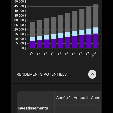
RENDEMENTS POTENTIELS
Année
1
Année
2
Année
3
A
Investissements