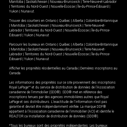
Manitoba
|
Saskatchewan
|
Nouveau-Brunswick
|
Terre-Neuve-et-Labrador
|
Territoires du Nord-Ouest
|
Nouvelle-Écosse
|
Île-du-Prince-Édouard
|
Yukon
|
Nunavut
.
Trouver des courtiers en
Ontario
|
Québec
|
Alberta
|
Colombie-Britannique
|
Manitoba
|
Saskatchewan
|
Nouveau-Brunswick
|
Terre-Neuve-et-
Labrador
|
Territoires du Nord-Ouest
|
Nouvelle-Écosse
|
Île-du-Prince-
Édouard
|
Yukon
|
Nunavut
Parcourir les bureaux en
Ontario
|
Québec
|
Alberta
|
Colombie-Britannique
|
Manitoba
|
Saskatchewan
|
Nouveau-Brunswick
|
Terre-Neuve-et-
Labrador
|
Territoires du Nord-Ouest
|
Nouvelle-Écosse
|
Île-du-Prince-
Édouard
|
Yukon
|
Nunavut
Afficher les propriétés résidentielles au Canada
|
Dernières inscriptions au
Canada
Les informations des propriétés sur ce site proviennent des inscriptions
Royal LePage
MD
et du service de distribution de données de l'Association
canadienne de l’immobilier (SDD®). SDD® met en référence des
inscriptions tenues par des agences immobilières autres que Royal
LePage et ses distributeurs. L'exactitude de l'information n'est pas
garantie et devrait être indépendamment vérifiée. La marque DDF®
appartient à l'Association canadienne de l’immobilier (ACI) et identifie le
REALTOR.ca Installation de distribution de données (SDD®).
*Tous les bureaux sont des propriétés indépendantes. Les bureaux