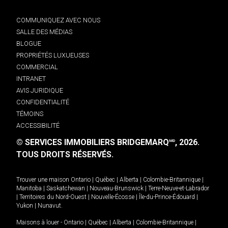
COMMUNIQUEZ AVEC NOUS
SALLE DES MÉDIAS
BLOGUE
PROPRIÉTÉS LUXUEUSES
COMMERCIAL
INTRANET
AVIS JURIDIQUE
CONFIDENTIALITÉ
TÉMOINS
ACCESSIBILITÉ
© SERVICES IMMOBILIERS BRIDGEMARQ
, 2026.
MD
TOUS DROITS RÉSERVÉS.
Trouver une maison
Ontario
|
Québec
|
Alberta
|
Colombie-Britannique
|
Manitoba
|
Saskatchewan
|
Nouveau-Brunswick
|
Terre-Neuve-et-Labrador
|
Territoires du Nord-Ouest
|
Nouvelle-Écosse
|
Île-du-Prince-Édouard
|
Yukon
|
Nunavut
.
Maisons à louer -
Ontario
|
Québec
|
Alberta
|
Colombie-Britannique
|