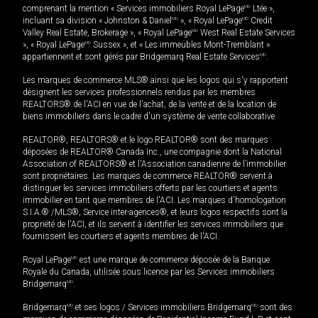
comprenant la mention « Services immobiliers Royal LePage
MD
Ltée »,
incluant sa division « Johnston & Daniel
MD
», « Royal LePage
MD
Credit
Valley Real Estate, Brokerage », « Royal LePage
MD
West Real Estate Services
», « Royal LePage
MD
Sussex », et « Les immeubles Mont-Tremblant »
appartiennent et sont gérés par Bridgemarq Real Estate Services
MD
.
Les marques de commerce MLS® ainsi que les logos qui s'y rapportent
désignent les services professionnels rendus par les membres
REALTORS® de l'ACI en vue de l'achat, de la vente et de la location de
biens immobiliers dans le cadre d'un système de vente collaborative.
REALTOR®, REALTORS® et le logo REALTOR® sont des marques
déposées de REALTOR® Canada Inc., une compagnie dont la National
Association of REALTORS® et l'Association canadienne de l’immobilier
sont propriétaires. Les marques de commerce REALTOR® servent à
distinguer les services immobiliers offerts par les courtiers et agents
immobilier en tant que membres de l'ACI. Les marques d'homologation
S.I.A.® /MLS®, Service inter-agences®, et leurs logos respectifs sont la
propriété de l'ACI, et ils servent à identifier les services immobiliers que
fournissent les courtiers et agents membres de l'ACI.
Royal LePage
MD
est une marque de commerce déposée de la Banque
Royale du Canada, utilisée sous licence par les Services immobiliers
Bridgemarq
MD
.
Bridgemarq
MD
et ses logos / Services immobiliers Bridgemarq
MD
sont des