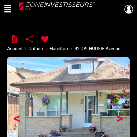
Menu
Live
En Direct
Accueil
Ontario
Hamilton
42 DALHOUSIE Avenue
<
>