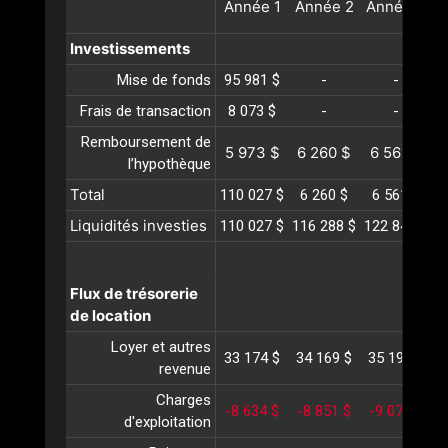
Année
1
Année
2
Année
3
A
Investissements
Mise de fonds
95 981 $
-
-
Frais de transaction
8 073 $
-
-
Remboursement de
5 973 $
6 260 $
6 561 $
l’hypothèque
Total
110 027 $
6 260 $
6 561 $
Liquidités investies
110 027 $
116 288 $
122 849 $
1
Flux de trésorerie
de location
Loyer et autres
33 174 $
34 169 $
35 194 $
3
revenue
Charges
-8 634 $
-8 851 $
-9 073 $
-
d'exploitation