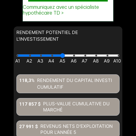
RENDEMENT POTENTIEL DE
L'INVESTISSEMENT
RENDEMENT DU CAPITAL INVESTI
118,3%
CUMULATIF
PLUS-VALUE CUMULATIVE DU
117 857 $
MARCHÉ
REVENUS NETS D'EXPLOITATION
27 991 $
POUR L'ANNÉE
5