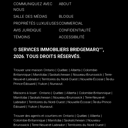
COMMUNIQUEZ AVEC
ABOUT
NOUS
SALLE DES MÉDIAS
BLOGUE
PROPRIÉTÉS LUXUEUSES
COMMERCIAL
AVIS JURIDIQUE
CONFIDENTIALITÉ
TÉMOINS
ACCESSIBILITÉ
© SERVICES IMMOBILIERS BRIDGEMARQ
,
MD
2026.
TOUS DROITS RÉSERVÉS.
Trouver une maison
Ontario
|
Québec
|
Alberta
|
Colombie-
Britannique
|
Manitoba
|
Saskatchewan
|
Nouveau-Brunswick
|
Terre-
Neuve-et-Labrador
|
Territoires du Nord-Ouest
|
Nouvelle-Écosse
|
Île-du-
Prince-Édouard
|
Yukon
|
Nunavut
.
Maisons à louer -
Ontario
|
Québec
|
Alberta
|
Colombie-Britannique
|
Manitoba
|
Saskatchewan
|
Nouveau-Brunswick
|
Terre-Neuve-et-
Labrador
|
Territoires du Nord-Ouest
|
Nouvelle-Écosse
|
Île-du-Prince-
Édouard
|
Yukon
|
Nunavut
.
Trouver des agents et courtiers en
Ontario
|
Québec
|
Alberta
|
Colombie-Britannique
|
Manitoba
|
Saskatchewan
|
Nouveau-
Brunswick
|
Terre-Neuve-et-Labrador
|
Territoires du Nord-Ouest
|