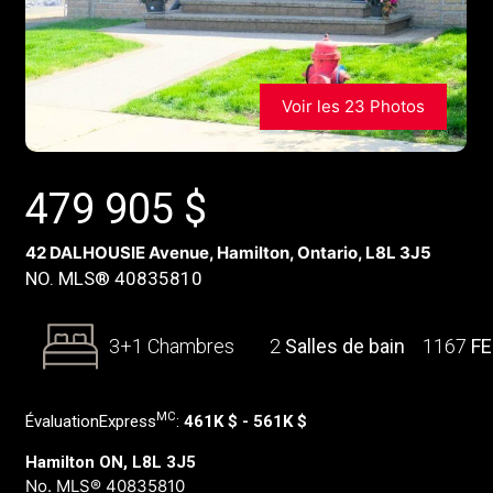
Voir les 23 Photos
479 905
$
42 DALHOUSIE Avenue, Hamilton, Ontario, L8L 3J5
NO. MLS® 40835810
3+1 Chambres
2
Salles de bain
1167
F
MC
ÉvaluationExpress
:
461K $ - 561K $
Hamilton ON, L8L 3J5
No. MLS® 40835810