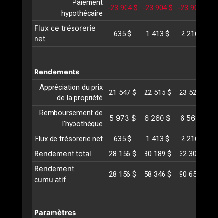
Paiement
-23 904 $
-23 904 $
-23 904 $
-
hypothécaire
Flux de trésorerie
635 $
1 413 $
2 216 $
net
Rendements
Appréciation du prix
21 547 $
22 515 $
23 526 $
2
de la propriété
Remboursement de
5 973 $
6 260 $
6 561 $
l’hypothèque
Flux de trésorerie net
635 $
1 413 $
2 216 $
Rendement total
28 156 $
30 189 $
32 303 $
3
Rendement
28 156 $
58 346 $
90 650 $
1
cumulatif
Paramètres