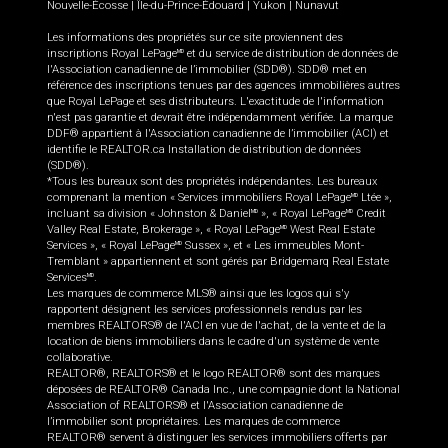
Nouvelle-Écosse
|
Île-du-Prince-Édouard
|
Yukon
|
Nunavut
Les informations des propriétés sur ce site proviennent des
inscriptions Royal LePage
et du service de distribution de données de
MD
l'Association canadienne de l’immobilier (SDD®). SDD® met en
référence des inscriptions tenues par des agences immobilières autres
que Royal LePage et ses distributeurs. L'exactitude de l'information
n'est pas garantie et devrait être indépendamment vérifiée. La marque
DDF® appartient à l'Association canadienne de l’immobilier (ACI) et
identifie le REALTOR.ca Installation de distribution de données
(SDD®).
*Tous les bureaux sont des propriétés indépendantes. Les bureaux
comprenant la mention « Services immobiliers Royal LePage
Ltée »,
MD
incluant sa division « Johnston & Daniel
», « Royal LePage
Credit
MD
MD
Valley Real Estate, Brokerage », « Royal LePage
West Real Estate
MD
Services », « Royal LePage
Sussex », et « Les immeubles Mont-
MD
Tremblant » appartiennent et sont gérés par Bridgemarq Real Estate
Services
.
MD
Les marques de commerce MLS® ainsi que les logos qui s'y
rapportent désignent les services professionnels rendus par les
membres REALTORS® de l'ACI en vue de l'achat, de la vente et de la
location de biens immobiliers dans le cadre d'un système de vente
collaborative.
REALTOR®, REALTORS® et le logo REALTOR® sont des marques
déposées de REALTOR® Canada Inc., une compagnie dont la National
Association of REALTORS® et l'Association canadienne de
l’immobilier sont propriétaires. Les marques de commerce
REALTOR® servent à distinguer les services immobiliers offerts par