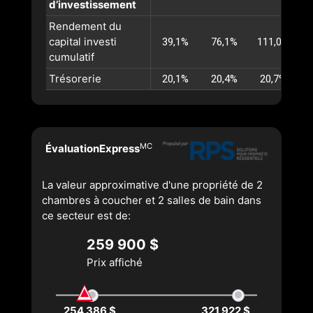
d’investissement
Rendement du
capital investi
39,1%
76,1%
111,0%
1
cumulatif
Trésorerie
20,1%
20,4%
20,7%
MC
ÉvaluationExpress
La valeur approximative d'une propriété de 2
chambres à coucher et 2 salles de bain dans
ce secteur est de:
259 900 $
Prix affiché
254 386 $
321 922 $