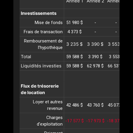
Année
1
Année
2
Année
3
A
Investissements
Mise de fonds
51 980 $
-
-
Frais de transaction
4 373 $
-
-
Remboursement de
3 235 $
3 390 $
3 553 $
3
l’hypothèque
Total
59 588 $
3 390 $
3 553 $
3
Liquidités investies
59 588 $
62 978 $
66 531 $
70
Flux de trésorerie
de location
Loyer et autres
42 486 $
43 760 $
45 073 $
46
revenue
Charges
-17 577 $
-17 973 $
-18 377 $
-1
d'exploitation