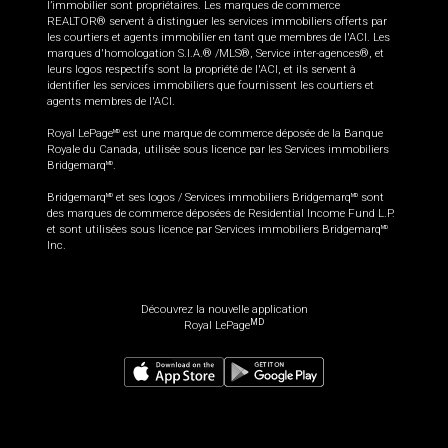
l’immobilier sont propriétaires. Les marques de commerce
REALTOR® servent à distinguer les services immobiliers offerts par
les courtiers et agents immobilier en tant que membres de l'ACI. Les
marques d'homologation S.I.A.® /MLS®, Service inter-agences®, et
leurs logos respectifs sont la propriété de l'ACI, et ils servent à
identifier les services immobiliers que fournissent les courtiers et
agents membres de l'ACI.
Royal LePage
est une marque de commerce déposée de la Banque
MD
Royale du Canada, utilisée sous licence par les Services immobiliers
Bridgemarq
.
MD
Bridgemarq
et ses logos / Services immobiliers Bridgemarq
sont
MD
MD
des marques de commerce déposées de Residential Income Fund L.P.
et sont utilisées sous licence par Services immobiliers Bridgemarq
MD
Inc.
Découvrez la nouvelle application
MD
Royal LePage
259 900
$
Planifier une visite
Demander plus d'information