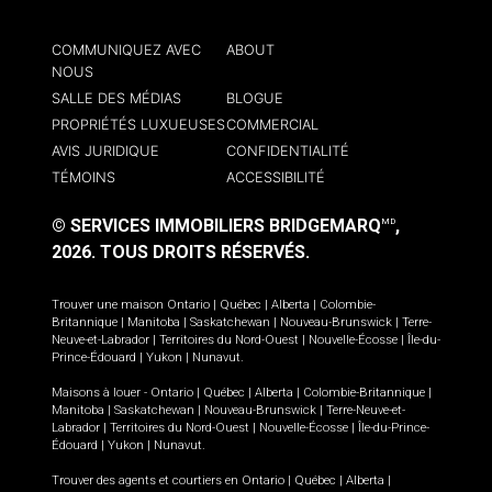
COMMUNIQUEZ AVEC
ABOUT
NOUS
SALLE DES MÉDIAS
BLOGUE
PROPRIÉTÉS LUXUEUSES
COMMERCIAL
AVIS JURIDIQUE
CONFIDENTIALITÉ
TÉMOINS
ACCESSIBILITÉ
© SERVICES IMMOBILIERS BRIDGEMARQ
,
MD
2026.
TOUS DROITS RÉSERVÉS.
Trouver une maison
Ontario
|
Québec
|
Alberta
|
Colombie-
Britannique
|
Manitoba
|
Saskatchewan
|
Nouveau-Brunswick
|
Terre-
Neuve-et-Labrador
|
Territoires du Nord-Ouest
|
Nouvelle-Écosse
|
Île-du-
Prince-Édouard
|
Yukon
|
Nunavut
.
Maisons à louer -
Ontario
|
Québec
|
Alberta
|
Colombie-Britannique
|
Manitoba
|
Saskatchewan
|
Nouveau-Brunswick
|
Terre-Neuve-et-
Labrador
|
Territoires du Nord-Ouest
|
Nouvelle-Écosse
|
Île-du-Prince-
Édouard
|
Yukon
|
Nunavut
.
Trouver des agents et courtiers en
Ontario
|
Québec
|
Alberta
|