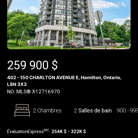
259 900
$
402 - 150 CHARLTON AVENUE E, Hamilton, Ontario,
L8N 3X3
NO. MLS® X12716970
2 Chambres
2
Salles de bain
900 - 99
MC
ÉvaluationExpress
:
254K $ - 322K $