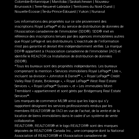
Colombie-Britannique
|
Manitoba
|
Saskatchewan
|
Nouveau-
Brunswick
|
Terre-Neuve-et-Labrador
|
Territoires du Nord-Ouest
|
Nouvelle-Écosse
|
Île-du-Prince-Édouard
|
Yukon
|
Nunavut
Les informations des propriétés sur ce site proviennent des
inscriptions Royal LePage
et du service de distribution de données de
MD
l'Association canadienne de l’immobilier (SDD®). SDD® met en
référence des inscriptions tenues par des agences immobilières autres
que Royal LePage et ses distributeurs. L'exactitude de l'information
n'est pas garantie et devrait être indépendamment vérifiée. La marque
DDF® appartient à l'Association canadienne de l’immobilier (ACI) et
identifie le REALTOR.ca Installation de distribution de données
(SDD®).
*Tous les bureaux sont des propriétés indépendantes. Les bureaux
comprenant la mention « Services immobiliers Royal LePage
Ltée »,
MD
incluant sa division « Johnston & Daniel
», « Royal LePage
Credit
MD
MD
Valley Real Estate, Brokerage », « Royal LePage
West Real Estate
MD
Services », « Royal LePage
Sussex », et « Les immeubles Mont-
MD
Tremblant » appartiennent et sont gérés par Bridgemarq Real Estate
Services
.
MD
Les marques de commerce MLS® ainsi que les logos qui s'y
rapportent désignent les services professionnels rendus par les
membres REALTORS® de l'ACI en vue de l'achat, de la vente et de la
location de biens immobiliers dans le cadre d'un système de vente
collaborative.
REALTOR®, REALTORS® et le logo REALTOR® sont des marques
déposées de REALTOR® Canada Inc., une compagnie dont la National
Association of REALTORS® et l'Association canadienne de