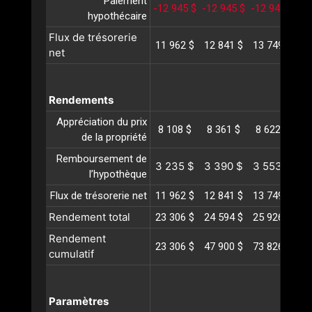
Paiement
-12 945 $
-12 945 $
-12 945 $
-1
hypothécaire
Flux de trésorerie
11 962 $
12 841 $
13 749 $
14
net
Rendements
Appréciation du prix
8 108 $
8 361 $
8 622 $
8
de la propriété
Remboursement de
3 235 $
3 390 $
3 553 $
3
l’hypothèque
Flux de trésorerie net
11 962 $
12 841 $
13 749 $
14
Rendement total
23 306 $
24 594 $
25 926 $
27
Rendement
23 306 $
47 900 $
73 826 $
10
cumulatif
Paramètres