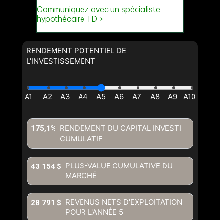
RENDEMENT POTENTIEL DE
L'INVESTISSEMENT
RENDEMENT DU CAPITAL INVESTI
175,1%
CUMULATIF
PLUS-VALUE CUMULATIVE DU
43 154 $
MARCHÉ
REVENUS NETS D'EXPLOITATION
28 791 $
POUR L'ANNÉE
5