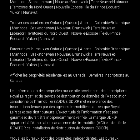
Manitoba
|
Saskatchewan
|
Nouveau-Brunswick
|
Terre-Neuve-et-Labrador
|
Territoires du Nord-Ouest
|
Nouvelle-Écosse
|
Île-du-Prince-Édouard
|
Yukon
|
Nunavut
.
Trouver des courtiers en
Ontario
|
Québec
|
Alberta
|
Colombie-Britannique
|
Manitoba
|
Saskatchewan
|
Nouveau-Brunswick
|
Terre-Neuve-et-
Labrador
|
Territoires du Nord-Ouest
|
Nouvelle-Écosse
|
Île-du-Prince-
Édouard
|
Yukon
|
Nunavut
Parcourir les bureaux en
Ontario
|
Québec
|
Alberta
|
Colombie-Britannique
|
Manitoba
|
Saskatchewan
|
Nouveau-Brunswick
|
Terre-Neuve-et-
Labrador
|
Territoires du Nord-Ouest
|
Nouvelle-Écosse
|
Île-du-Prince-
Édouard
|
Yukon
|
Nunavut
Afficher les propriétés résidentielles au Canada
|
Dernières inscriptions au
Canada
Les informations des propriétés sur ce site proviennent des inscriptions
Royal LePage
MD
et du service de distribution de données de l'Association
canadienne de l’immobilier (SDD®). SDD® met en référence des
inscriptions tenues par des agences immobilières autres que Royal
LePage et ses distributeurs. L'exactitude de l'information n'est pas
garantie et devrait être indépendamment vérifiée. La marque DDF®
appartient à l'Association canadienne de l’immobilier (ACI) et identifie le
REALTOR.ca Installation de distribution de données (SDD®).
*Tous les bureaux sont des propriétés indépendantes. Les bureaux