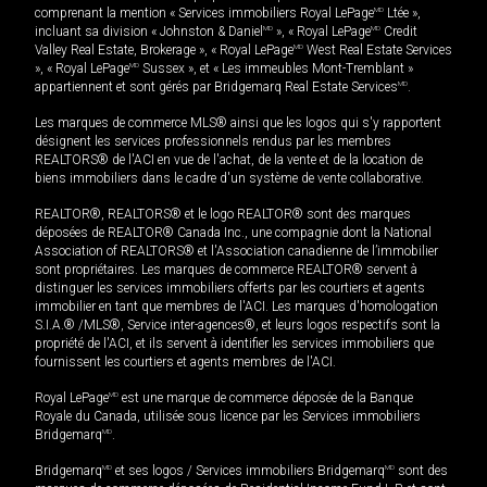
comprenant la mention « Services immobiliers Royal LePage
MD
Ltée »,
incluant sa division « Johnston & Daniel
MD
», « Royal LePage
MD
Credit
Valley Real Estate, Brokerage », « Royal LePage
MD
West Real Estate Services
», « Royal LePage
MD
Sussex », et « Les immeubles Mont-Tremblant »
appartiennent et sont gérés par Bridgemarq Real Estate Services
MD
.
Les marques de commerce MLS® ainsi que les logos qui s'y rapportent
désignent les services professionnels rendus par les membres
REALTORS® de l'ACI en vue de l'achat, de la vente et de la location de
biens immobiliers dans le cadre d'un système de vente collaborative.
REALTOR®, REALTORS® et le logo REALTOR® sont des marques
déposées de REALTOR® Canada Inc., une compagnie dont la National
Association of REALTORS® et l'Association canadienne de l’immobilier
sont propriétaires. Les marques de commerce REALTOR® servent à
distinguer les services immobiliers offerts par les courtiers et agents
immobilier en tant que membres de l'ACI. Les marques d'homologation
S.I.A.® /MLS®, Service inter-agences®, et leurs logos respectifs sont la
propriété de l'ACI, et ils servent à identifier les services immobiliers que
fournissent les courtiers et agents membres de l'ACI.
Royal LePage
MD
est une marque de commerce déposée de la Banque
Royale du Canada, utilisée sous licence par les Services immobiliers
Bridgemarq
MD
.
Bridgemarq
MD
et ses logos / Services immobiliers Bridgemarq
MD
sont des