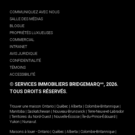
COMMUNIQUEZ AVEC NOUS
SALLE DES MÉDIAS
BLOGUE
PROPRIÉTÉS LUXUEUSES
COMMERCIAL
INTRANET
AVIS JURIDIQUE
CONFIDENTIALITÉ
TÉMOINS
ACCESSIBILITÉ
© SERVICES IMMOBILIERS BRIDGEMARQ
, 2026.
MD
TOUS DROITS RÉSERVÉS.
Trouver une maison
Ontario
|
Québec
|
Alberta
|
Colombie-Britannique
|
Manitoba
|
Saskatchewan
|
Nouveau-Brunswick
|
Terre-Neuve-et-Labrador
|
Territoires du Nord-Ouest
|
Nouvelle-Écosse
|
Île-du-Prince-Édouard
|
Yukon
|
Nunavut
.
Maisons à louer -
Ontario
|
Québec
|
Alberta
|
Colombie-Britannique
|