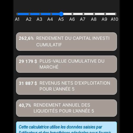
RENDEMENT DU CAPITAL INVESTI
262,6%
CUMULATIF
PLUS-VALUE CUMULATIVE DU
29 179 $
MARCHÉ
REVENUS NETS D'EXPLOITATION
31 887 $
POUR L'ANNÉE
5
RENDEMENT ANNUEL DES
40,7%
LIQUIDITÉS POUR L'ANNÉE
5
Cette calculatrice utilise les données saisies par