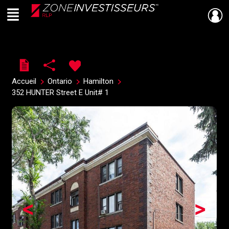
Menu
Live
En Direct
Accueil
Ontario
Hamilton
352 HUNTER Street E Unit# 1
<
>