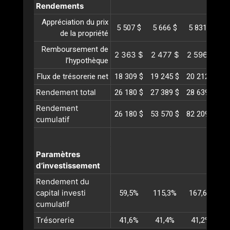
Rendements
Appréciation du prix
5 507 $
5 666 $
5 831 $
6
de la propriété
Remboursement de
2 363 $
2 477 $
2 596 $
2
l’hypothèque
Flux de trésorerie net
18 309 $
19 245 $
20 212 $
21
Rendement total
26 180 $
27 389 $
28 639 $
29
Rendement
26 180 $
53 570 $
82 209 $
11
cumulatif
Paramètres
d’investissement
Rendement du
capital investi
59,5%
115,3%
167,6%
2
cumulatif
Trésorerie
41,6%
41,4%
41,2%