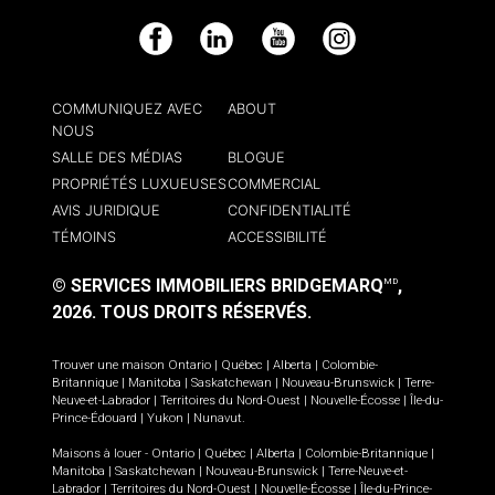
Facebook
LinkedIn
YouTube
Instagram
COMMUNIQUEZ AVEC
ABOUT
NOUS
SALLE DES MÉDIAS
BLOGUE
PROPRIÉTÉS LUXUEUSES
COMMERCIAL
AVIS JURIDIQUE
CONFIDENTIALITÉ
TÉMOINS
ACCESSIBILITÉ
© SERVICES IMMOBILIERS BRIDGEMARQ
,
MD
2026.
TOUS DROITS RÉSERVÉS.
Trouver une maison
Ontario
|
Québec
|
Alberta
|
Colombie-
Britannique
|
Manitoba
|
Saskatchewan
|
Nouveau-Brunswick
|
Terre-
Neuve-et-Labrador
|
Territoires du Nord-Ouest
|
Nouvelle-Écosse
|
Île-du-
Prince-Édouard
|
Yukon
|
Nunavut
.
Maisons à louer -
Ontario
|
Québec
|
Alberta
|
Colombie-Britannique
|
Manitoba
|
Saskatchewan
|
Nouveau-Brunswick
|
Terre-Neuve-et-
Labrador
|
Territoires du Nord-Ouest
|
Nouvelle-Écosse
|
Île-du-Prince-