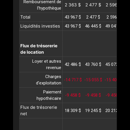
Remboursement de
2 363 $
2 477 $
2 596 $
2
l’hypothèque
Total
43 967 $
2 477 $
2 596 $
2
Liquidités investies
43 967 $
46 445 $
49 041 $
51
Flux de trésorerie
de location
Loyer et autres
42 486 $
43 760 $
45 073 $
46
revenue
Charges
-14 717 $
-15 055 $
-15 402 $
-1
d'exploitation
Paiement
-9 458 $
-9 458 $
-9 458 $
-
hypothécaire
Flux de trésorerie
18 309 $
19 245 $
20 212 $
21
net