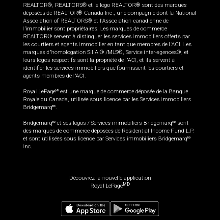
REALTOR®, REALTORS® et le logo REALTOR® sont des marques
déposées de REALTOR® Canada Inc., une compagnie dont la National
Association of REALTORS® et l'Association canadienne de
l’immobilier sont propriétaires. Les marques de commerce
REALTOR® servent à distinguer les services immobiliers offerts par
les courtiers et agents immobilier en tant que membres de l'ACI. Les
marques d'homologation S.I.A.® /MLS®, Service inter-agences®, et
leurs logos respectifs sont la propriété de l'ACI, et ils servent à
identifier les services immobiliers que fournissent les courtiers et
agents membres de l'ACI.
Royal LePage
est une marque de commerce déposée de la Banque
MD
Royale du Canada, utilisée sous licence par les Services immobiliers
Bridgemarq
.
MD
Bridgemarq
et ses logos / Services immobiliers Bridgemarq
sont
MD
MD
des marques de commerce déposées de Residential Income Fund L.P.
et sont utilisées sous licence par Services immobiliers Bridgemarq
MD
Inc.
Découvrez la nouvelle application
MD
Royal LePage