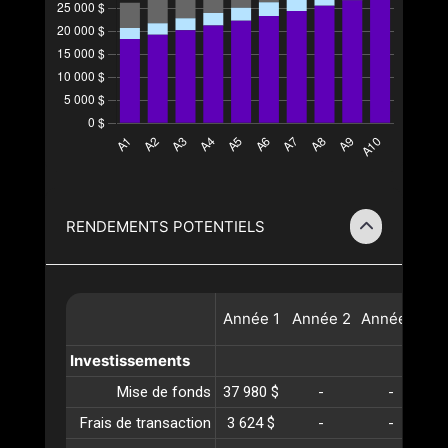
RENDEMENTS POTENTIELS
Année
1
Année
2
Année
3
A
Investissements
Mise de fonds
37 980 $
-
-
Frais de transaction
3 624 $
-
-