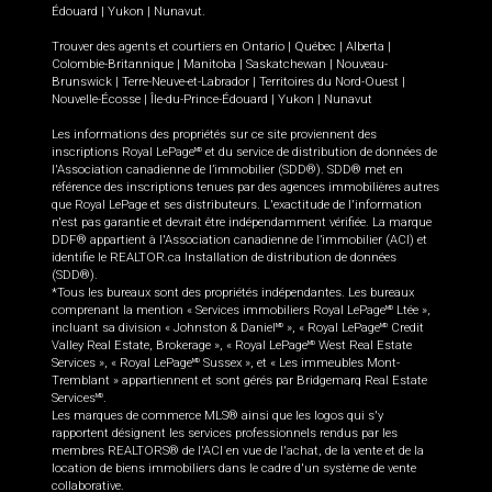
Édouard
|
Yukon
|
Nunavut
.
Trouver des agents et courtiers en
Ontario
|
Québec
|
Alberta
|
Colombie-Britannique
|
Manitoba
|
Saskatchewan
|
Nouveau-
Brunswick
|
Terre-Neuve-et-Labrador
|
Territoires du Nord-Ouest
|
Nouvelle-Écosse
|
Île-du-Prince-Édouard
|
Yukon
|
Nunavut
Les informations des propriétés sur ce site proviennent des
inscriptions Royal LePage
et du service de distribution de données de
MD
l'Association canadienne de l’immobilier (SDD®). SDD® met en
référence des inscriptions tenues par des agences immobilières autres
que Royal LePage et ses distributeurs. L'exactitude de l'information
n'est pas garantie et devrait être indépendamment vérifiée. La marque
DDF® appartient à l'Association canadienne de l’immobilier (ACI) et
identifie le REALTOR.ca Installation de distribution de données
(SDD®).
*Tous les bureaux sont des propriétés indépendantes. Les bureaux
comprenant la mention « Services immobiliers Royal LePage
Ltée »,
MD
incluant sa division « Johnston & Daniel
», « Royal LePage
Credit
MD
MD
Valley Real Estate, Brokerage », « Royal LePage
West Real Estate
MD
Services », « Royal LePage
Sussex », et « Les immeubles Mont-
MD
Tremblant » appartiennent et sont gérés par Bridgemarq Real Estate
Services
.
MD
Les marques de commerce MLS® ainsi que les logos qui s'y
rapportent désignent les services professionnels rendus par les
membres REALTORS® de l'ACI en vue de l'achat, de la vente et de la
location de biens immobiliers dans le cadre d'un système de vente
collaborative.