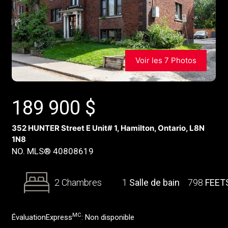
Voir les 7 Photos
189 900
$
352 HUNTER Street E Unit# 1, Hamilton, Ontario, L8N
1N8
NO. MLS® 40808619
2 Chambres
1
Salle de bain
798
FEET
MC
ÉvaluationExpress
:
Non disponible