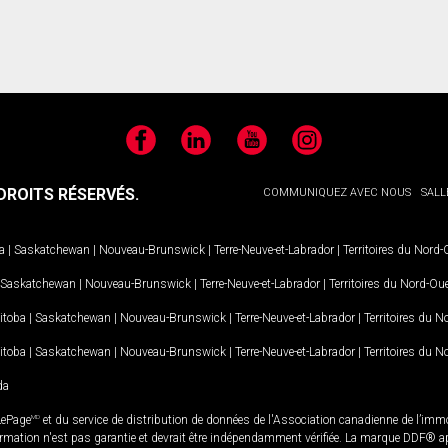
Facebook
LinkedIn
YouTube
Instagram
ROITS RÉSERVÉS.
COMMUNIQUEZ AVEC NOUS
SALL
a
|
Saskatchewan
|
Nouveau-Brunswick
|
Terre-Neuve-et-Labrador
|
Territoires du Nord
Saskatchewan
|
Nouveau-Brunswick
|
Terre-Neuve-et-Labrador
|
Territoires du Nord-Ou
itoba
|
Saskatchewan
|
Nouveau-Brunswick
|
Terre-Neuve-et-Labrador
|
Territoires du 
itoba
|
Saskatchewan
|
Nouveau-Brunswick
|
Terre-Neuve-et-Labrador
|
Territoires du 
da
LePage
MD
et du service de distribution de données de l'Association canadienne de l’im
rmation n'est pas garantie et devrait être indépendamment vérifiée. La marque DDF® appa