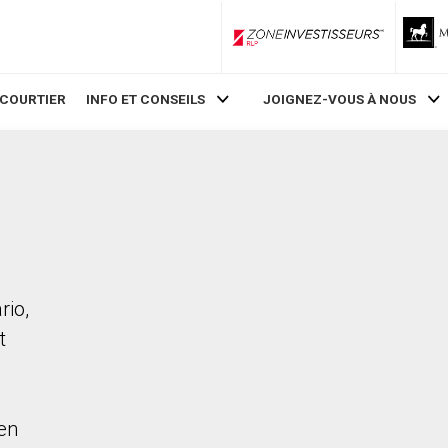
ZoneInvestisseurs RLP
 COURTIER
INFO ET CONSEILS
JOIGNEZ-VOUS À NOUS
rio,
t
en