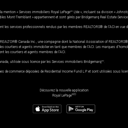
la mention « Services immobiliers Royal LePage
MD
Ltée », incluant sa division « Johnst
bles Mont-Tremblant » appartiennent et sont gérés par Bridgemarq Real Estate Servic
 les services professionnels rendus par les membres REALTORS® de l'ACI en vue de l'a
TOR® Canada Inc., une compagnie dont la National Association of REALTORS® et l'
s courtiers et agents immobilier en tant que membres de l'ACI. Les marques d'homolog
ssent les courtiers et agents membres de l'ACI.
da, utilisée sous licence par les Services immobiliers Bridgemarq
MD
.
s de commerce déposées de Residential Income Fund L.P. et sont utilisées sous lice
Découvrez la nouvelle application
MD
Royal LePage