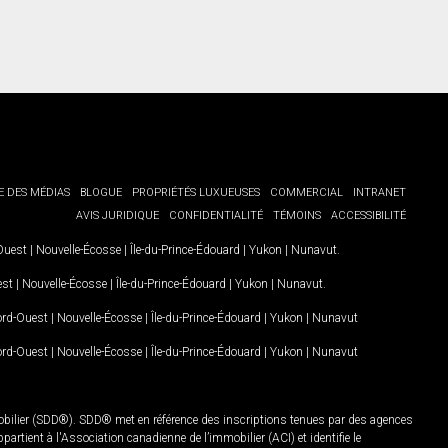
E DES MÉDIAS
BLOGUE
PROPRIÉTÉS LUXUEUSES
COMMERCIAL
INTRANET
AVIS JURIDIQUE
CONFIDENTIALITÉ
TÉMOINS
ACCESSIBILITÉ
-Ouest
|
Nouvelle-Écosse
|
Île-du-Prince-Édouard
|
Yukon
|
Nunavut
.
est
|
Nouvelle-Écosse
|
Île-du-Prince-Édouard
|
Yukon
|
Nunavut
.
Nord-Ouest
|
Nouvelle-Écosse
|
Île-du-Prince-Édouard
|
Yukon
|
Nunavut
Nord-Ouest
|
Nouvelle-Écosse
|
Île-du-Prince-Édouard
|
Yukon
|
Nunavut
mobilier (SDD®). SDD® met en référence des inscriptions tenues par des agences
rtient à l'Association canadienne de l’immobilier (ACI) et identifie le