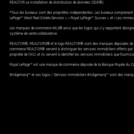
REALTOR.ca Installation de distribution de données (SDD®).
*Tous les bureaux sont des propriétés indépendantes. Les bureaux comprenant 
LePage
MD
West Real Estate Services », « Royal LePage
MD
Sussex », et « Les immeu
Les marques de commerce MLS® ainsi que les logos qui s'y rapportent désignent
système de vente collaborative.
REALTOR®, REALTORS® et le logo REALTOR® sont des marques déposées de REAL
commerce REALTOR® servent à distinguer les services immobiliers offerts par le
propriété de l'ACI, et ils servent à identifier les services immobiliers que fourni
Royal LePage
MD
est une marque de commerce déposée de la Banque Royale du Cana
Bridgemarq
MD
et ses logos / Services immobiliers Bridgemarq
MD
sont des marque