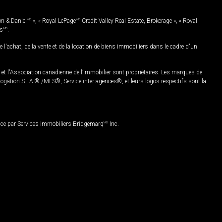
on & Daniel
MD
», « Royal LePage
MD
Credit Valley Real Estate, Brokerage », « Royal
es
MD
.
chat, de la vente et de la location de biens immobiliers dans le cadre d'un
Association canadienne de l’immobilier sont propriétaires. Les marques de
ation S.I.A.® /MLS®, Service inter-agences®, et leurs logos respectifs sont la
nce par Services immobiliers Bridgemarq
MD
Inc.