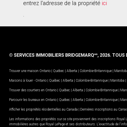
entrez l'adresse de la propriété
ici
.
© SERVICES IMMOBILIERS BRIDGEMARQ
, 2026.
TOUS D
MD
Trouver une maison
Ontario
|
Québec
|
Alberta
|
Colombie-Britannique
|
Manitob
Maisons à louer -
Ontario
|
Québec
|
Alberta
|
Colombie-Britannique
|
Manitoba
|
Trouver des courtiers en
Ontario
|
Québec
|
Alberta
|
Colombie-Britannique
|
Man
Parcourir les bureaux en
Ontario
|
Québec
|
Alberta
|
Colombie-Britannique
|
Man
Afficher les propriétés résidentielles au Canada
|
Dernières inscriptions au Cana
Les informations des propriétés sur ce site proviennent des inscriptions Royal 
immobilières autres que Royal LePage et ses distributeurs. L'exactitude de l'info