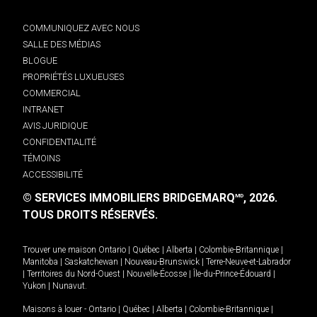
COMMUNIQUEZ AVEC NOUS
SALLE DES MÉDIAS
BLOGUE
PROPRIÉTÉS LUXUEUSES
COMMERCIAL
INTRANET
AVIS JURIDIQUE
CONFIDENTIALITÉ
TÉMOINS
ACCESSIBILITÉ
© SERVICES IMMOBILIERS BRIDGEMARQ
, 2026.
MD
TOUS DROITS RÉSERVÉS.
Trouver une maison
Ontario
|
Québec
|
Alberta
|
Colombie-Britannique
|
Manitoba
|
Saskatchewan
|
Nouveau-Brunswick
|
Terre-Neuve-et-Labrador
|
Territoires du Nord-Ouest
|
Nouvelle-Écosse
|
Île-du-Prince-Édouard
|
Yukon
|
Nunavut
.
Maisons à louer -
Ontario
|
Québec
|
Alberta
|
Colombie-Britannique
|