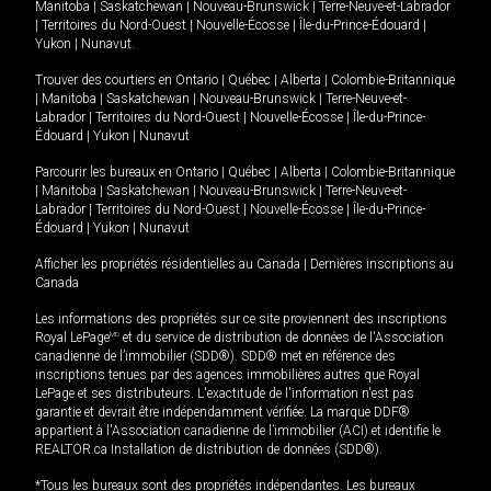
Manitoba
|
Saskatchewan
|
Nouveau-Brunswick
|
Terre-Neuve-et-Labrador
|
Territoires du Nord-Ouest
|
Nouvelle-Écosse
|
Île-du-Prince-Édouard
|
Yukon
|
Nunavut
.
Trouver des courtiers en
Ontario
|
Québec
|
Alberta
|
Colombie-Britannique
|
Manitoba
|
Saskatchewan
|
Nouveau-Brunswick
|
Terre-Neuve-et-
Labrador
|
Territoires du Nord-Ouest
|
Nouvelle-Écosse
|
Île-du-Prince-
Édouard
|
Yukon
|
Nunavut
Parcourir les bureaux en
Ontario
|
Québec
|
Alberta
|
Colombie-Britannique
|
Manitoba
|
Saskatchewan
|
Nouveau-Brunswick
|
Terre-Neuve-et-
Labrador
|
Territoires du Nord-Ouest
|
Nouvelle-Écosse
|
Île-du-Prince-
Édouard
|
Yukon
|
Nunavut
Afficher les propriétés résidentielles au Canada
|
Dernières inscriptions au
Canada
Les informations des propriétés sur ce site proviennent des inscriptions
Royal LePage
MD
et du service de distribution de données de l'Association
canadienne de l’immobilier (SDD®). SDD® met en référence des
inscriptions tenues par des agences immobilières autres que Royal
LePage et ses distributeurs. L'exactitude de l'information n'est pas
garantie et devrait être indépendamment vérifiée. La marque DDF®
appartient à l'Association canadienne de l’immobilier (ACI) et identifie le
REALTOR.ca Installation de distribution de données (SDD®).
*Tous les bureaux sont des propriétés indépendantes. Les bureaux