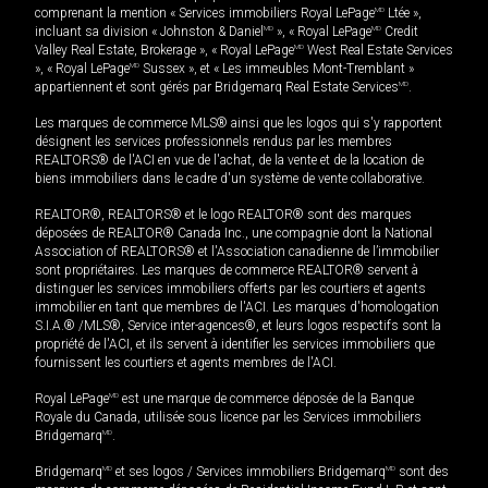
comprenant la mention « Services immobiliers Royal LePage
MD
Ltée »,
incluant sa division « Johnston & Daniel
MD
», « Royal LePage
MD
Credit
Valley Real Estate, Brokerage », « Royal LePage
MD
West Real Estate Services
», « Royal LePage
MD
Sussex », et « Les immeubles Mont-Tremblant »
appartiennent et sont gérés par Bridgemarq Real Estate Services
MD
.
Les marques de commerce MLS® ainsi que les logos qui s'y rapportent
désignent les services professionnels rendus par les membres
REALTORS® de l'ACI en vue de l'achat, de la vente et de la location de
biens immobiliers dans le cadre d'un système de vente collaborative.
REALTOR®, REALTORS® et le logo REALTOR® sont des marques
déposées de REALTOR® Canada Inc., une compagnie dont la National
Association of REALTORS® et l'Association canadienne de l’immobilier
sont propriétaires. Les marques de commerce REALTOR® servent à
distinguer les services immobiliers offerts par les courtiers et agents
immobilier en tant que membres de l'ACI. Les marques d'homologation
S.I.A.® /MLS®, Service inter-agences®, et leurs logos respectifs sont la
propriété de l'ACI, et ils servent à identifier les services immobiliers que
fournissent les courtiers et agents membres de l'ACI.
Royal LePage
MD
est une marque de commerce déposée de la Banque
Royale du Canada, utilisée sous licence par les Services immobiliers
Bridgemarq
MD
.
Bridgemarq
MD
et ses logos / Services immobiliers Bridgemarq
MD
sont des