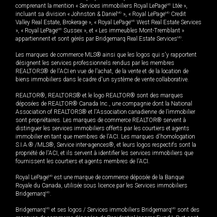
comprenant la mention « Services immobiliers Royal LePage
MD
Ltée »,
incluant sa division « Johnston & Daniel
MD
», « Royal LePage
MD
Credit
Valley Real Estate, Brokerage », « Royal LePage
MD
West Real Estate Services
», « Royal LePage
MD
Sussex », et « Les immeubles Mont-Tremblant »
appartiennent et sont gérés par Bridgemarq Real Estate Services
MD
.
Les marques de commerce MLS® ainsi que les logos qui s'y rapportent
désignent les services professionnels rendus par les membres
REALTORS® de l'ACI en vue de l'achat, de la vente et de la location de
biens immobiliers dans le cadre d'un système de vente collaborative.
REALTOR®, REALTORS® et le logo REALTOR® sont des marques
déposées de REALTOR® Canada Inc., une compagnie dont la National
Association of REALTORS® et l'Association canadienne de l’immobilier
sont propriétaires. Les marques de commerce REALTOR® servent à
distinguer les services immobiliers offerts par les courtiers et agents
immobilier en tant que membres de l'ACI. Les marques d'homologation
S.I.A.® /MLS®, Service inter-agences®, et leurs logos respectifs sont la
propriété de l'ACI, et ils servent à identifier les services immobiliers que
fournissent les courtiers et agents membres de l'ACI.
Royal LePage
MD
est une marque de commerce déposée de la Banque
Royale du Canada, utilisée sous licence par les Services immobiliers
Bridgemarq
MD
.
Bridgemarq
MD
et ses logos / Services immobiliers Bridgemarq
MD
sont des