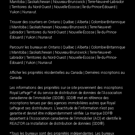
Manitoba
|
Saskatchewan
|
Nouveau-Brunswick
|
Terre-Neuve-et-Labrador
|
Territoires du Nord-Ouest
|
Nouvelle-Écosse
|
Île-du-Prince-Édouard
|
Yukon
|
Nunavut
.
Trouver des courtiers en
Ontario
|
Québec
|
Alberta
|
Colombie-Britannique
|
Manitoba
|
Saskatchewan
|
Nouveau-Brunswick
|
Terre-Neuve-et-
Labrador
|
Territoires du Nord-Ouest
|
Nouvelle-Écosse
|
Île-du-Prince-
Édouard
|
Yukon
|
Nunavut
Parcourir les bureaux en
Ontario
|
Québec
|
Alberta
|
Colombie-Britannique
|
Manitoba
|
Saskatchewan
|
Nouveau-Brunswick
|
Terre-Neuve-et-
Labrador
|
Territoires du Nord-Ouest
|
Nouvelle-Écosse
|
Île-du-Prince-
Édouard
|
Yukon
|
Nunavut
Afficher les propriétés résidentielles au Canada
|
Dernières inscriptions au
Canada
Les informations des propriétés sur ce site proviennent des inscriptions
Royal LePage
MD
et du service de distribution de données de l'Association
canadienne de l’immobilier (SDD®). SDD® met en référence des
inscriptions tenues par des agences immobilières autres que Royal
LePage et ses distributeurs. L'exactitude de l'information n'est pas
garantie et devrait être indépendamment vérifiée. La marque DDF®
appartient à l'Association canadienne de l’immobilier (ACI) et identifie le
REALTOR.ca Installation de distribution de données (SDD®).
*Tous les bureaux sont des propriétés indépendantes. Les bureaux