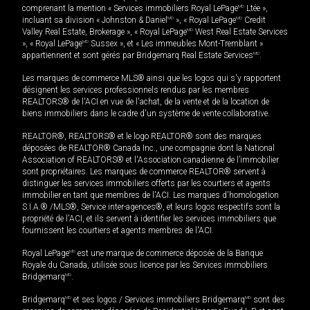
comprenant la mention « Services immobiliers Royal LePage
MD
Ltée »,
incluant sa division « Johnston & Daniel
MD
», « Royal LePage
MD
Credit
Valley Real Estate, Brokerage », « Royal LePage
MD
West Real Estate Services
», « Royal LePage
MD
Sussex », et « Les immeubles Mont-Tremblant »
appartiennent et sont gérés par Bridgemarq Real Estate Services
MD
.
Les marques de commerce MLS® ainsi que les logos qui s'y rapportent
désignent les services professionnels rendus par les membres
REALTORS® de l'ACI en vue de l'achat, de la vente et de la location de
biens immobiliers dans le cadre d'un système de vente collaborative.
REALTOR®, REALTORS® et le logo REALTOR® sont des marques
déposées de REALTOR® Canada Inc., une compagnie dont la National
Association of REALTORS® et l'Association canadienne de l’immobilier
sont propriétaires. Les marques de commerce REALTOR® servent à
distinguer les services immobiliers offerts par les courtiers et agents
immobilier en tant que membres de l'ACI. Les marques d'homologation
S.I.A.® /MLS®, Service inter-agences®, et leurs logos respectifs sont la
propriété de l'ACI, et ils servent à identifier les services immobiliers que
fournissent les courtiers et agents membres de l'ACI.
Royal LePage
MD
est une marque de commerce déposée de la Banque
Royale du Canada, utilisée sous licence par les Services immobiliers
Bridgemarq
MD
.
Bridgemarq
MD
et ses logos / Services immobiliers Bridgemarq
MD
sont des