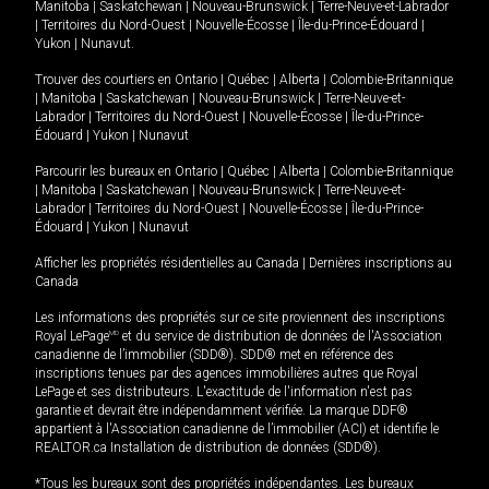
Manitoba
|
Saskatchewan
|
Nouveau-Brunswick
|
Terre-Neuve-et-Labrador
|
Territoires du Nord-Ouest
|
Nouvelle-Écosse
|
Île-du-Prince-Édouard
|
Yukon
|
Nunavut
.
Trouver des courtiers en
Ontario
|
Québec
|
Alberta
|
Colombie-Britannique
|
Manitoba
|
Saskatchewan
|
Nouveau-Brunswick
|
Terre-Neuve-et-
Labrador
|
Territoires du Nord-Ouest
|
Nouvelle-Écosse
|
Île-du-Prince-
Édouard
|
Yukon
|
Nunavut
Parcourir les bureaux en
Ontario
|
Québec
|
Alberta
|
Colombie-Britannique
|
Manitoba
|
Saskatchewan
|
Nouveau-Brunswick
|
Terre-Neuve-et-
Labrador
|
Territoires du Nord-Ouest
|
Nouvelle-Écosse
|
Île-du-Prince-
Édouard
|
Yukon
|
Nunavut
Afficher les propriétés résidentielles au Canada
|
Dernières inscriptions au
Canada
Les informations des propriétés sur ce site proviennent des inscriptions
Royal LePage
MD
et du service de distribution de données de l'Association
canadienne de l’immobilier (SDD®). SDD® met en référence des
inscriptions tenues par des agences immobilières autres que Royal
LePage et ses distributeurs. L'exactitude de l'information n'est pas
garantie et devrait être indépendamment vérifiée. La marque DDF®
appartient à l'Association canadienne de l’immobilier (ACI) et identifie le
REALTOR.ca Installation de distribution de données (SDD®).
*Tous les bureaux sont des propriétés indépendantes. Les bureaux