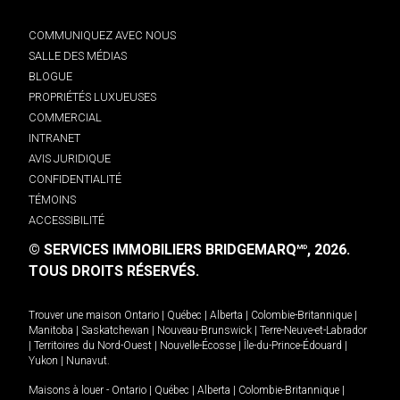
COMMUNIQUEZ AVEC NOUS
SALLE DES MÉDIAS
BLOGUE
PROPRIÉTÉS LUXUEUSES
COMMERCIAL
INTRANET
AVIS JURIDIQUE
CONFIDENTIALITÉ
TÉMOINS
ACCESSIBILITÉ
© SERVICES IMMOBILIERS BRIDGEMARQ
, 2026.
MD
TOUS DROITS RÉSERVÉS.
Trouver une maison
Ontario
|
Québec
|
Alberta
|
Colombie-Britannique
|
Manitoba
|
Saskatchewan
|
Nouveau-Brunswick
|
Terre-Neuve-et-Labrador
|
Territoires du Nord-Ouest
|
Nouvelle-Écosse
|
Île-du-Prince-Édouard
|
Yukon
|
Nunavut
.
Maisons à louer -
Ontario
|
Québec
|
Alberta
|
Colombie-Britannique
|