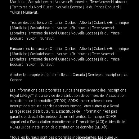
Manitoba
|
Saskatchewan
|
Nouveau-Brunswick
|
Terre-Neuve-et-Labrador
|
Territoires du Nord-Ouest
|
Nouvelle-Écosse
|
Île-du-Prince-Édouard
|
Yukon
|
Nunavut
.
Trouver des courtiers en
Ontario
|
Québec
|
Alberta
|
Colombie-Britannique
|
Manitoba
|
Saskatchewan
|
Nouveau-Brunswick
|
Terre-Neuve-et-
Labrador
|
Territoires du Nord-Ouest
|
Nouvelle-Écosse
|
Île-du-Prince-
Édouard
|
Yukon
|
Nunavut
Parcourir les bureaux en
Ontario
|
Québec
|
Alberta
|
Colombie-Britannique
|
Manitoba
|
Saskatchewan
|
Nouveau-Brunswick
|
Terre-Neuve-et-
Labrador
|
Territoires du Nord-Ouest
|
Nouvelle-Écosse
|
Île-du-Prince-
Édouard
|
Yukon
|
Nunavut
Afficher les propriétés résidentielles au Canada
|
Dernières inscriptions au
Canada
Les informations des propriétés sur ce site proviennent des inscriptions
Royal LePage
MD
et du service de distribution de données de l'Association
canadienne de l’immobilier (SDD®). SDD® met en référence des
inscriptions tenues par des agences immobilières autres que Royal
LePage et ses distributeurs. L'exactitude de l'information n'est pas
garantie et devrait être indépendamment vérifiée. La marque DDF®
appartient à l'Association canadienne de l’immobilier (ACI) et identifie le
REALTOR.ca Installation de distribution de données (SDD®).
*Tous les bureaux sont des propriétés indépendantes. Les bureaux