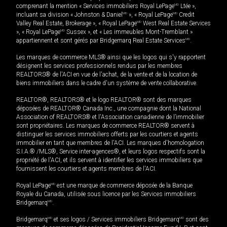
comprenant la mention « Services immobiliers Royal LePage
MD
Ltée »,
incluant sa division « Johnston & Daniel
MD
», « Royal LePage
MD
Credit
Valley Real Estate, Brokerage », « Royal LePage
MD
West Real Estate Services
», « Royal LePage
MD
Sussex », et « Les immeubles Mont-Tremblant »
appartiennent et sont gérés par Bridgemarq Real Estate Services
MD
.
Les marques de commerce MLS® ainsi que les logos qui s'y rapportent
désignent les services professionnels rendus par les membres
REALTORS® de l'ACI en vue de l'achat, de la vente et de la location de
biens immobiliers dans le cadre d'un système de vente collaborative.
REALTOR®, REALTORS® et le logo REALTOR® sont des marques
déposées de REALTOR® Canada Inc., une compagnie dont la National
Association of REALTORS® et l'Association canadienne de l’immobilier
sont propriétaires. Les marques de commerce REALTOR® servent à
distinguer les services immobiliers offerts par les courtiers et agents
immobilier en tant que membres de l'ACI. Les marques d'homologation
S.I.A.® /MLS®, Service inter-agences®, et leurs logos respectifs sont la
propriété de l'ACI, et ils servent à identifier les services immobiliers que
fournissent les courtiers et agents membres de l'ACI.
Royal LePage
MD
est une marque de commerce déposée de la Banque
Royale du Canada, utilisée sous licence par les Services immobiliers
Bridgemarq
MD
.
Bridgemarq
MD
et ses logos / Services immobiliers Bridgemarq
MD
sont des