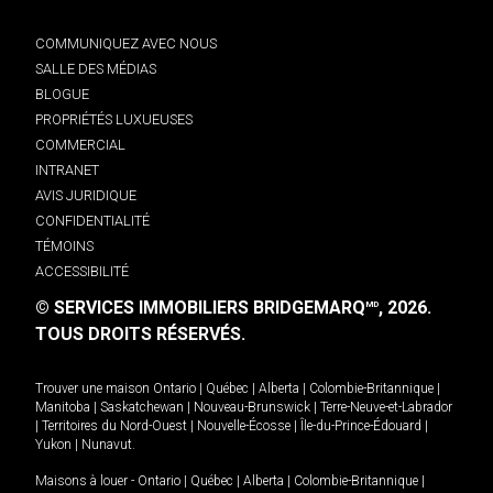
COMMUNIQUEZ AVEC NOUS
SALLE DES MÉDIAS
BLOGUE
PROPRIÉTÉS LUXUEUSES
COMMERCIAL
INTRANET
AVIS JURIDIQUE
CONFIDENTIALITÉ
TÉMOINS
ACCESSIBILITÉ
© SERVICES IMMOBILIERS BRIDGEMARQ
, 2026.
MD
TOUS DROITS RÉSERVÉS.
Trouver une maison
Ontario
|
Québec
|
Alberta
|
Colombie-Britannique
|
Manitoba
|
Saskatchewan
|
Nouveau-Brunswick
|
Terre-Neuve-et-Labrador
|
Territoires du Nord-Ouest
|
Nouvelle-Écosse
|
Île-du-Prince-Édouard
|
Yukon
|
Nunavut
.
Maisons à louer -
Ontario
|
Québec
|
Alberta
|
Colombie-Britannique
|