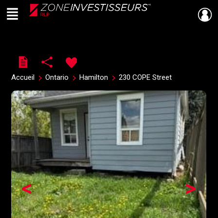
Menu
Live
En Direct
Accueil
Ontario
Hamilton
230 COPE Street
<
>