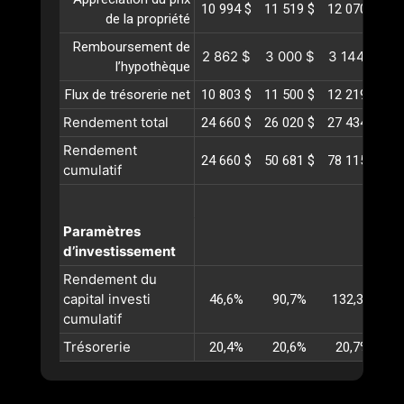
10 994 $
11 519 $
12 070 $
12
de la propriété
Remboursement de
2 862 $
3 000 $
3 144 $
3
l’hypothèque
Flux de trésorerie net
10 803 $
11 500 $
12 219 $
12
Rendement total
24 660 $
26 020 $
27 434 $
28
Rendement
24 660 $
50 681 $
78 115 $
10
cumulatif
Paramètres
d’investissement
Rendement du
capital investi
46,6%
90,7%
132,3%
1
cumulatif
Trésorerie
20,4%
20,6%
20,7%