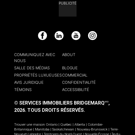
PUBLICITÉ
Facebook
LinkedIn
YouTube
Instagram
COMMUNIQUEZ AVEC
ABOUT
NOUS
SALLE DES MÉDIAS
BLOGUE
PROPRIÉTÉS LUXUEUSES
COMMERCIAL
AVIS JURIDIQUE
CONFIDENTIALITÉ
TÉMOINS
ACCESSIBILITÉ
© SERVICES IMMOBILIERS BRIDGEMARQ
,
MD
2026.
TOUS DROITS RÉSERVÉS.
Trouver une maison
Ontario
|
Québec
|
Alberta
|
Colombie-
Britannique
|
Manitoba
|
Saskatchewan
|
Nouveau-Brunswick
|
Terre-
Neuve-et-Labrador
|
Territoires du Nord-Ouest
|
Nouvelle-Écosse
|
Île-du-