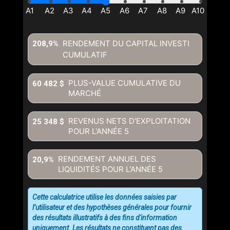
RENDEMENT DU CAPITAL INVESTI
208,9%
CUMULATIF
PLUS-VALUE CUMULATIVE DU
60 482 $
MARCHÉ
REVENUS NETS D'EXPLOITATION
25 348 $
POUR L'ANNÉE
5
RENDEMENT ANNUEL DES
20,9%
LIQUIDITÉS POUR L'ANNÉE
5
Cette calculatrice utilise les données saisies par
l’utilisateur et des hypothèses générales pour fournir
des résultats illustratifs à des fins d'information
uniquement. Les résultats ne constituent pas des