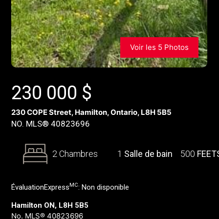
Voir les 5 Photos
230 000
$
230 COPE Street, Hamilton, Ontario, L8H 5B5
NO. MLS® 40823696
2 Chambres
1
Salle de bain
500
FEET
MC
ÉvaluationExpress
:
Non disponible
Hamilton ON, L8H 5B5
No. MLS® 40823696