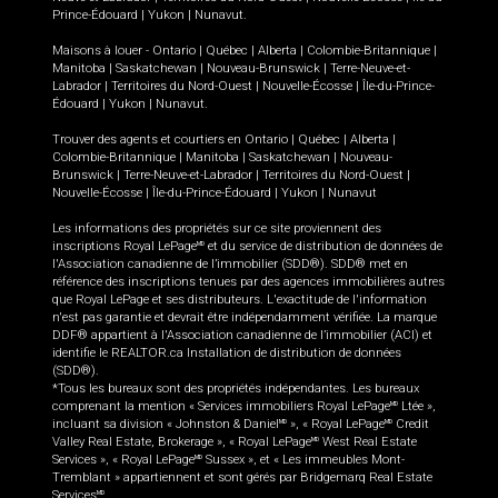
Prince-Édouard
|
Yukon
|
Nunavut
.
Maisons à louer -
Ontario
|
Québec
|
Alberta
|
Colombie-Britannique
|
Manitoba
|
Saskatchewan
|
Nouveau-Brunswick
|
Terre-Neuve-et-
Labrador
|
Territoires du Nord-Ouest
|
Nouvelle-Écosse
|
Île-du-Prince-
Édouard
|
Yukon
|
Nunavut
.
Trouver des agents et courtiers en
Ontario
|
Québec
|
Alberta
|
Colombie-Britannique
|
Manitoba
|
Saskatchewan
|
Nouveau-
Brunswick
|
Terre-Neuve-et-Labrador
|
Territoires du Nord-Ouest
|
Nouvelle-Écosse
|
Île-du-Prince-Édouard
|
Yukon
|
Nunavut
Les informations des propriétés sur ce site proviennent des
inscriptions Royal LePage
et du service de distribution de données de
MD
l'Association canadienne de l’immobilier (SDD®). SDD® met en
référence des inscriptions tenues par des agences immobilières autres
que Royal LePage et ses distributeurs. L'exactitude de l'information
n'est pas garantie et devrait être indépendamment vérifiée. La marque
DDF® appartient à l'Association canadienne de l’immobilier (ACI) et
identifie le REALTOR.ca Installation de distribution de données
(SDD®).
*Tous les bureaux sont des propriétés indépendantes. Les bureaux
comprenant la mention « Services immobiliers Royal LePage
Ltée »,
MD
incluant sa division « Johnston & Daniel
», « Royal LePage
Credit
MD
MD
Valley Real Estate, Brokerage », « Royal LePage
West Real Estate
MD
Services », « Royal LePage
Sussex », et « Les immeubles Mont-
MD
Tremblant » appartiennent et sont gérés par Bridgemarq Real Estate
Services
.
MD