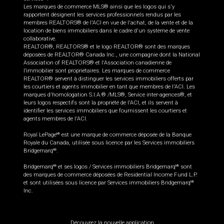
Les marques de commerce MLS® ainsi que les logos qui s'y
rapportent désignent les services professionnels rendus par les
membres REALTORS® de l'ACI en vue de l'achat, de la vente et de la
location de biens immobiliers dans le cadre d'un système de vente
collaborative.
REALTOR®, REALTORS® et le logo REALTOR® sont des marques
déposées de REALTOR® Canada Inc., une compagnie dont la National
Association of REALTORS® et l'Association canadienne de
l’immobilier sont propriétaires. Les marques de commerce
REALTOR® servent à distinguer les services immobiliers offerts par
les courtiers et agents immobilier en tant que membres de l'ACI. Les
marques d'homologation S.I.A.® /MLS®, Service inter-agences®, et
leurs logos respectifs sont la propriété de l'ACI, et ils servent à
identifier les services immobiliers que fournissent les courtiers et
agents membres de l'ACI.
Royal LePage
est une marque de commerce déposée de la Banque
MD
Royale du Canada, utilisée sous licence par les Services immobiliers
Bridgemarq
.
MD
Bridgemarq
et ses logos / Services immobiliers Bridgemarq
sont
MD
MD
des marques de commerce déposées de Residential Income Fund L.P.
et sont utilisées sous licence par Services immobiliers Bridgemarq
MD
Inc.
Découvrez la nouvelle application