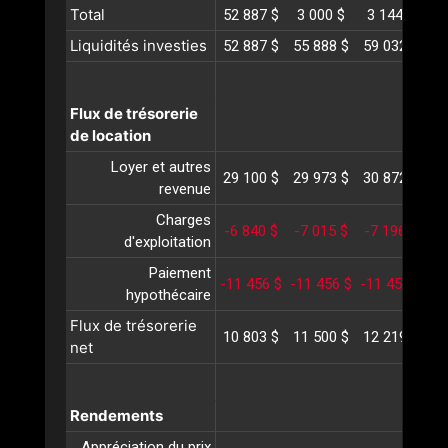
Total
52 887 $
3 000 $
3 144 $
3
Liquidités investies
52 887 $
55 888 $
59 032 $
62
Flux de trésorerie
de location
Loyer et autres
29 100 $
29 973 $
30 872 $
31
revenue
Charges
-6 840 $
-7 015 $
-7 196 $
-
d'exploitation
Paiement
-11 456 $
-11 456 $
-11 456 $
-1
hypothécaire
Flux de trésorerie
10 803 $
11 500 $
12 219 $
12
net
Rendements
Appréciation du prix