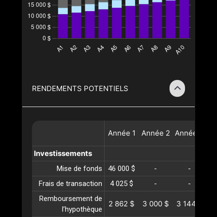
RENDEMENTS POTENTIELS
Année
1
Année
2
Année
3
A
Investissements
Mise de fonds
46 000 $
-
-
Frais de transaction
4 025 $
-
-
Remboursement de
2 862 $
3 000 $
3 144 $
3
l’hypothèque