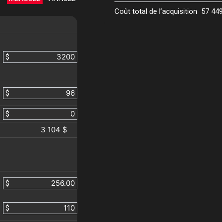
Coût total de l’acquisition
57 44
$
$
$
3 104 $
$
$