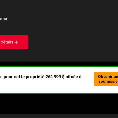
ateur
 détails