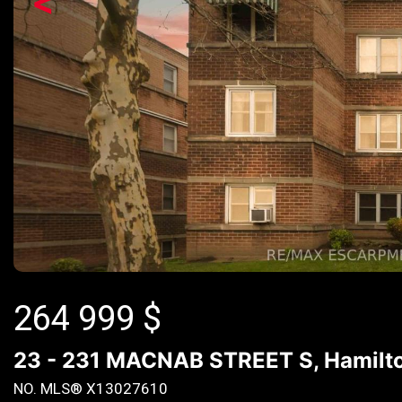
<
264 999
$
23 - 231 MACNAB STREET S, Hamilto
NO. MLS® X13027610