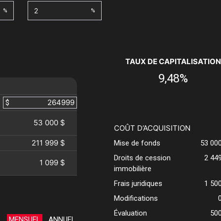
%
%
TAUX DE CAPITALISATION
9,48%
$
53 000 $
COÛT D’ACQUISITION
211 999 $
Mise de fonds
53 00
Droits de cession
2 44
1 099 $
immobilière
Frais juridiques
1 50
Modifications
Évaluation
50
MENSUEL
ANNUEL