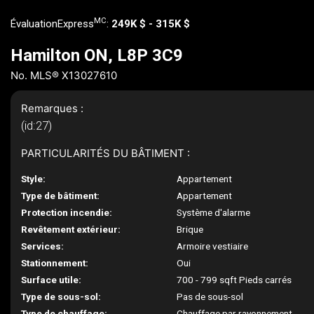
MC
ÉvaluationExpress
:
249K $ - 315K $
Hamilton ON, L8P 3C9
No. MLS® X13027610
Remarques :
(id:27)
PARTICULARITÉS DU BÂTIMENT :
Style:
Appartement
Type de bâtiment:
Appartement
Protection incendie:
Système d'alarme
Revêtement extérieur:
Brique
Services:
Armoire vestiaire
Stationnement:
Oui
Surface utile:
700 - 799 sqft Pieds carrés
Type de sous-sol:
Pas de sous-sol
Type de chauffage:
Chauffage par rayonnement