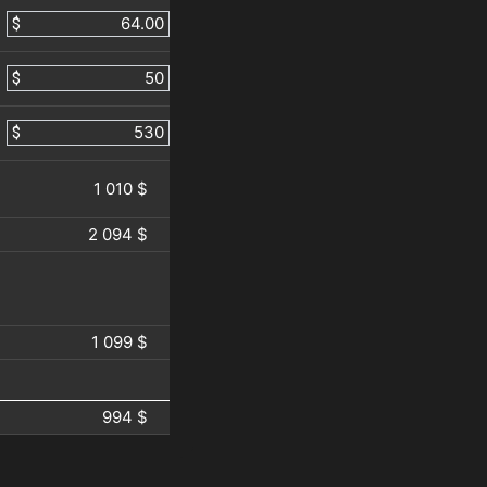
$
$
$
1 010 $
2 094 $
1 099 $
994 $