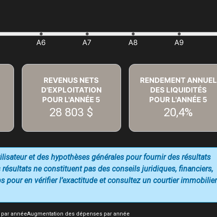
REVENUS NETS
RENDEMENT ANNUEL
D'EXPLOITATION
DES LIQUIDITÉS
POUR L'ANNÉE
5
POUR L'ANNÉE
5
28 803 $
20,4%
utilisateur et des hypothèses générales pour fournir des résultats
 résultats ne constituent pas des conseils juridiques, financiers,
 pour en vérifier l’exactitude et consultez un courtier immobilier
 par année
Augmentation des dépenses par année