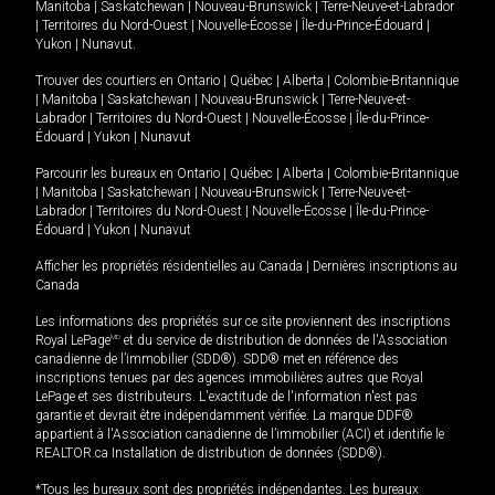
Manitoba
|
Saskatchewan
|
Nouveau-Brunswick
|
Terre-Neuve-et-Labrador
|
Territoires du Nord-Ouest
|
Nouvelle-Écosse
|
Île-du-Prince-Édouard
|
Yukon
|
Nunavut
.
Trouver des courtiers en
Ontario
|
Québec
|
Alberta
|
Colombie-Britannique
|
Manitoba
|
Saskatchewan
|
Nouveau-Brunswick
|
Terre-Neuve-et-
Labrador
|
Territoires du Nord-Ouest
|
Nouvelle-Écosse
|
Île-du-Prince-
Édouard
|
Yukon
|
Nunavut
Parcourir les bureaux en
Ontario
|
Québec
|
Alberta
|
Colombie-Britannique
|
Manitoba
|
Saskatchewan
|
Nouveau-Brunswick
|
Terre-Neuve-et-
Labrador
|
Territoires du Nord-Ouest
|
Nouvelle-Écosse
|
Île-du-Prince-
Édouard
|
Yukon
|
Nunavut
Afficher les propriétés résidentielles au Canada
|
Dernières inscriptions au
Canada
Les informations des propriétés sur ce site proviennent des inscriptions
Royal LePage
MD
et du service de distribution de données de l'Association
canadienne de l’immobilier (SDD®). SDD® met en référence des
inscriptions tenues par des agences immobilières autres que Royal
LePage et ses distributeurs. L'exactitude de l'information n'est pas
garantie et devrait être indépendamment vérifiée. La marque DDF®
appartient à l'Association canadienne de l’immobilier (ACI) et identifie le
REALTOR.ca Installation de distribution de données (SDD®).
*Tous les bureaux sont des propriétés indépendantes. Les bureaux