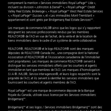
comprenant la mention « Services immobiliers Royal LePage
MD
Ltée »,
incluant sa division « Johnston & Daniel
MD
», « Royal LePage
MD
Credit
Valley Real Estate, Brokerage », « Royal LePage
MD
West Real Estate Services
», « Royal LePage
MD
Sussex », et « Les immeubles Mont-Tremblant »
appartiennent et sont gérés par Bridgemarq Real Estate Services
MD
.
Les marques de commerce MLS® ainsi que les logos qui s'y rapportent
désignent les services professionnels rendus par les membres
REALTORS® de l'ACI en vue de l'achat, de la vente et de la location de
biens immobiliers dans le cadre d'un système de vente collaborative.
REALTOR®, REALTORS® et le logo REALTOR® sont des marques
déposées de REALTOR® Canada Inc., une compagnie dont la National
Association of REALTORS® et l'Association canadienne de l’immobilier
sont propriétaires. Les marques de commerce REALTOR® servent à
distinguer les services immobiliers offerts par les courtiers et agents
immobilier en tant que membres de l'ACI. Les marques d'homologation
S.I.A.® /MLS®, Service inter-agences®, et leurs logos respectifs sont la
propriété de l'ACI, et ils servent à identifier les services immobiliers que
fournissent les courtiers et agents membres de l'ACI.
Royal LePage
MD
est une marque de commerce déposée de la Banque
Royale du Canada, utilisée sous licence par les Services immobiliers
Bridgemarq
MD
.
Bridgemarq
MD
et ses logos / Services immobiliers Bridgemarq
MD
sont des