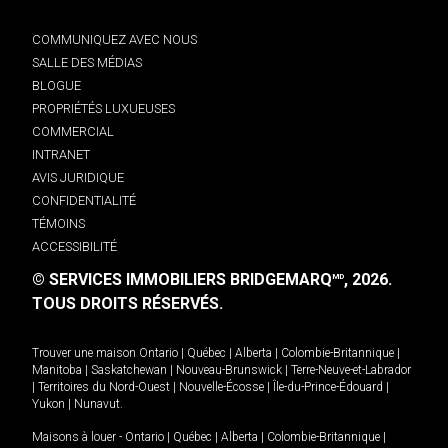
COMMUNIQUEZ AVEC NOUS
SALLE DES MÉDIAS
BLOGUE
PROPRIÉTÉS LUXUEUSES
COMMERCIAL
INTRANET
AVIS JURIDIQUE
CONFIDENTIALITÉ
TÉMOINS
ACCESSIBILITÉ
© SERVICES IMMOBILIERS BRIDGEMARQ
, 2026.
MD
TOUS DROITS RÉSERVÉS.
Trouver une maison
Ontario
|
Québec
|
Alberta
|
Colombie-Britannique
|
Manitoba
|
Saskatchewan
|
Nouveau-Brunswick
|
Terre-Neuve-et-Labrador
|
Territoires du Nord-Ouest
|
Nouvelle-Écosse
|
Île-du-Prince-Édouard
|
Yukon
|
Nunavut
.
Maisons à louer -
Ontario
|
Québec
|
Alberta
|
Colombie-Britannique
|