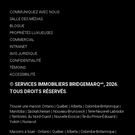
COMMUNIQUEZ AVEC NOUS
SALLE DES MÉDIAS
BLOGUE
PROPRIÉTÉS LUXUEUSES
COMMERCIAL
INTRANET
AVIS JURIDIQUE
CONFIDENTIALITÉ
TÉMOINS
ACCESSIBILITÉ
© SERVICES IMMOBILIERS BRIDGEMARQ
, 2026.
MD
TOUS DROITS RÉSERVÉS.
Trouver une maison
Ontario
|
Québec
|
Alberta
|
Colombie-Britannique
|
Manitoba
|
Saskatchewan
|
Nouveau-Brunswick
|
Terre-Neuve-et-Labrador
|
Territoires du Nord-Ouest
|
Nouvelle-Écosse
|
Île-du-Prince-Édouard
|
Yukon
|
Nunavut
.
Maisons à louer -
Ontario
|
Québec
|
Alberta
|
Colombie-Britannique
|