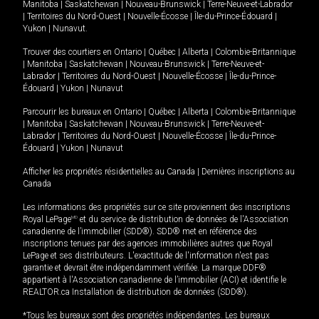
Manitoba
|
Saskatchewan
|
Nouveau-Brunswick
|
Terre-Neuve-et-Labrador
|
Territoires du Nord-Ouest
|
Nouvelle-Écosse
|
Île-du-Prince-Édouard
|
Yukon
|
Nunavut
.
Trouver des courtiers en
Ontario
|
Québec
|
Alberta
|
Colombie-Britannique
|
Manitoba
|
Saskatchewan
|
Nouveau-Brunswick
|
Terre-Neuve-et-
Labrador
|
Territoires du Nord-Ouest
|
Nouvelle-Écosse
|
Île-du-Prince-
Édouard
|
Yukon
|
Nunavut
Parcourir les bureaux en
Ontario
|
Québec
|
Alberta
|
Colombie-Britannique
|
Manitoba
|
Saskatchewan
|
Nouveau-Brunswick
|
Terre-Neuve-et-
Labrador
|
Territoires du Nord-Ouest
|
Nouvelle-Écosse
|
Île-du-Prince-
Édouard
|
Yukon
|
Nunavut
Afficher les propriétés résidentielles au Canada
|
Dernières inscriptions au
Canada
Les informations des propriétés sur ce site proviennent des inscriptions
Royal LePage
MD
et du service de distribution de données de l'Association
canadienne de l’immobilier (SDD®). SDD® met en référence des
inscriptions tenues par des agences immobilières autres que Royal
LePage et ses distributeurs. L'exactitude de l'information n'est pas
garantie et devrait être indépendamment vérifiée. La marque DDF®
appartient à l'Association canadienne de l’immobilier (ACI) et identifie le
REALTOR.ca Installation de distribution de données (SDD®).
*Tous les bureaux sont des propriétés indépendantes. Les bureaux