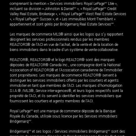
comprenant la mention « Services immobiliers Royal LePage
MD
Ltée »,
incluant sa division « Johnston & Daniel
MD
», « Royal LePage
MD
Credit
Valley Real Estate, Brokerage », « Royal LePage
MD
West Real Estate Services
», « Royal LePage
MD
Sussex », et « Les immeubles Mont-Tremblant »
appartiennent et sont gérés par Bridgemarq Real Estate Services
MD
.
Les marques de commerce MLS® ainsi que les logos qui s'y rapportent
désignent les services professionnels rendus par les membres
REALTORS® de l'ACI en vue de l'achat, de la vente et de la location de
biens immobiliers dans le cadre d'un système de vente collaborative.
REALTOR®, REALTORS® et le logo REALTOR® sont des marques
déposées de REALTOR® Canada Inc., une compagnie dont la National
Association of REALTORS® et l'Association canadienne de l’immobilier
sont propriétaires. Les marques de commerce REALTOR® servent à
distinguer les services immobiliers offerts par les courtiers et agents
immobilier en tant que membres de l'ACI. Les marques d'homologation
S.I.A.® /MLS®, Service inter-agences®, et leurs logos respectifs sont la
propriété de l'ACI, et ils servent à identifier les services immobiliers que
fournissent les courtiers et agents membres de l'ACI.
Royal LePage
MD
est une marque de commerce déposée de la Banque
Royale du Canada, utilisée sous licence par les Services immobiliers
Bridgemarq
MD
.
Bridgemarq
MD
et ses logos / Services immobiliers Bridgemarq
MD
sont des