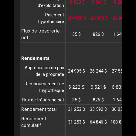
-8 820 $
-9 041 $
-9 269 $
-
d'exploitation
Paiement
-24 900 $
-24 900 $
-24 900 $
-
hypothécaire
Flux de trésorerie
35 $
826 $
1 642 $
net
Rendements
Appréciation du prix
24 995 $
26 244 $
27 556 $
2
de la propriété
Remboursement de
6 222 $
6 521 $
6 834 $
l’hypothèque
Flux de trésorerie net
35 $
826 $
1 642 $
Rendement total
31 253 $
33 592 $
36 034 $
3
Rendement
31 253 $
64 846 $
100 880 $
1
cumulatif