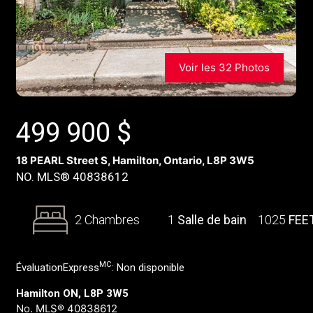
Voir les 32 Photos
499 900
$
18 PEARL Street S, Hamilton, Ontario, L8P 3W5
NO. MLS® 40838612
2 Chambres
1
Salle de bain
1025
FEE
MC
ÉvaluationExpress
:
Non disponible
Hamilton ON, L8P 3W5
No. MLS® 40838612