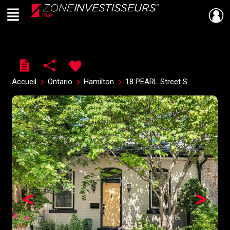
Menu
Live
En Direct
Accueil
Ontario
Hamilton
18 PEARL Street S
<
>