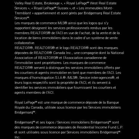
Valley Real Estate, Brokerage », « Royal LePage
West Real Estate
MD
Services », « Royal LePage
Sussex », et « Les immeubles Mont-
MD
Tremblant » appartiennent et sont gérés par Bridgemarq Real Estate
Services
.
MD
Les marques de commerce MLS® ainsi que les logos qui s'y
rapportent désignent les services professionnels rendus par les
membres REALTORS® de l'ACI en vue de l'achat, de la vente et de la
location de biens immobiliers dans le cadre d'un système de vente
collaborative.
REALTOR®, REALTORS® et le logo REALTOR® sont des marques
déposées de REALTOR® Canada Inc., une compagnie dont la National
Association of REALTORS® et l'Association canadienne de
l’immobilier sont propriétaires. Les marques de commerce
REALTOR® servent à distinguer les services immobiliers offerts par
les courtiers et agents immobilier en tant que membres de l'ACI. Les
marques d'homologation S.I.A.® /MLS®, Service inter-agences®, et
leurs logos respectifs sont la propriété de l'ACI, et ils servent à
identifier les services immobiliers que fournissent les courtiers et
agents membres de l'ACI.
Royal LePage
est une marque de commerce déposée de la Banque
MD
Royale du Canada, utilisée sous licence par les Services immobiliers
Bridgemarq
.
MD
Bridgemarq
et ses logos / Services immobiliers Bridgemarq
sont
MD
MD
des marques de commerce déposées de Residential Income Fund L.P.
et sont utilisées sous licence par Services immobiliers Bridgemarq
MD
Inc.