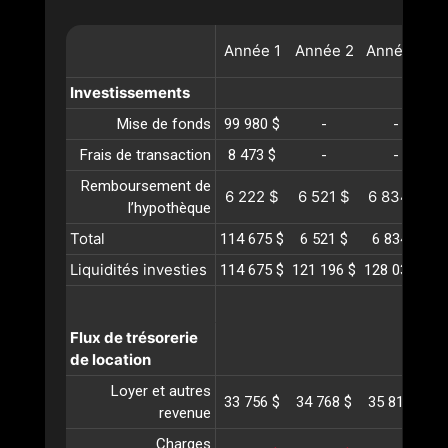
Année
1
Année
2
Année
3
A
Investissements
Mise de fonds
99 980 $
-
-
Frais de transaction
8 473 $
-
-
Remboursement de
6 222 $
6 521 $
6 834 $
l’hypothèque
Total
114 675 $
6 521 $
6 834 $
Liquidités investies
114 675 $
121 196 $
128 031 $
1
Flux de trésorerie
de location
Loyer et autres
33 756 $
34 768 $
35 811 $
3
revenue
Charges