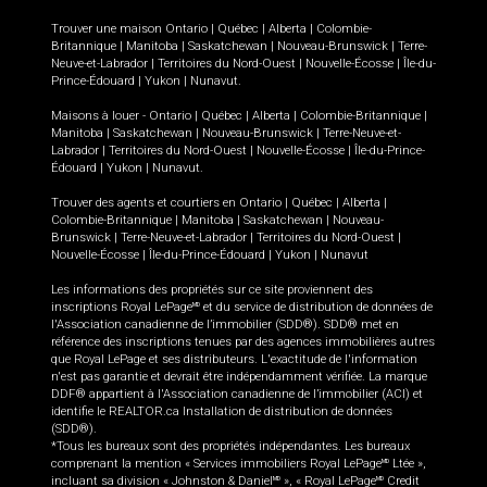
Trouver une maison
Ontario
|
Québec
|
Alberta
|
Colombie-
Britannique
|
Manitoba
|
Saskatchewan
|
Nouveau-Brunswick
|
Terre-
Neuve-et-Labrador
|
Territoires du Nord-Ouest
|
Nouvelle-Écosse
|
Île-du-
Prince-Édouard
|
Yukon
|
Nunavut
.
Maisons à louer -
Ontario
|
Québec
|
Alberta
|
Colombie-Britannique
|
Manitoba
|
Saskatchewan
|
Nouveau-Brunswick
|
Terre-Neuve-et-
Labrador
|
Territoires du Nord-Ouest
|
Nouvelle-Écosse
|
Île-du-Prince-
Édouard
|
Yukon
|
Nunavut
.
Trouver des agents et courtiers en
Ontario
|
Québec
|
Alberta
|
Colombie-Britannique
|
Manitoba
|
Saskatchewan
|
Nouveau-
Brunswick
|
Terre-Neuve-et-Labrador
|
Territoires du Nord-Ouest
|
Nouvelle-Écosse
|
Île-du-Prince-Édouard
|
Yukon
|
Nunavut
Les informations des propriétés sur ce site proviennent des
inscriptions Royal LePage
et du service de distribution de données de
MD
l'Association canadienne de l’immobilier (SDD®). SDD® met en
référence des inscriptions tenues par des agences immobilières autres
que Royal LePage et ses distributeurs. L'exactitude de l'information
n'est pas garantie et devrait être indépendamment vérifiée. La marque
DDF® appartient à l'Association canadienne de l’immobilier (ACI) et
identifie le REALTOR.ca Installation de distribution de données
(SDD®).
*Tous les bureaux sont des propriétés indépendantes. Les bureaux
comprenant la mention « Services immobiliers Royal LePage
Ltée »,
MD
incluant sa division « Johnston & Daniel
», « Royal LePage
Credit
MD
MD