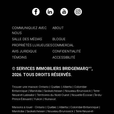
Facebook
LinkedIn
YouTube
Instagram
COMMUNIQUEZ AVEC
ABOUT
NOUS
SALLE DES MÉDIAS
BLOGUE
PROPRIÉTÉS LUXUEUSES
COMMERCIAL
AVIS JURIDIQUE
CONFIDENTIALITÉ
TÉMOINS
ACCESSIBILITÉ
© SERVICES IMMOBILIERS BRIDGEMARQ
,
MD
2026.
TOUS DROITS RÉSERVÉS.
Trouver une maison
Ontario
|
Québec
|
Alberta
|
Colombie-
Britannique
|
Manitoba
|
Saskatchewan
|
Nouveau-Brunswick
|
Terre-
Neuve-et-Labrador
|
Territoires du Nord-Ouest
|
Nouvelle-Écosse
|
Île-du-
Prince-Édouard
|
Yukon
|
Nunavut
.
Maisons à louer -
Ontario
|
Québec
|
Alberta
|
Colombie-Britannique
|
Manitoba
|
Saskatchewan
|
Nouveau-Brunswick
|
Terre-Neuve-et-