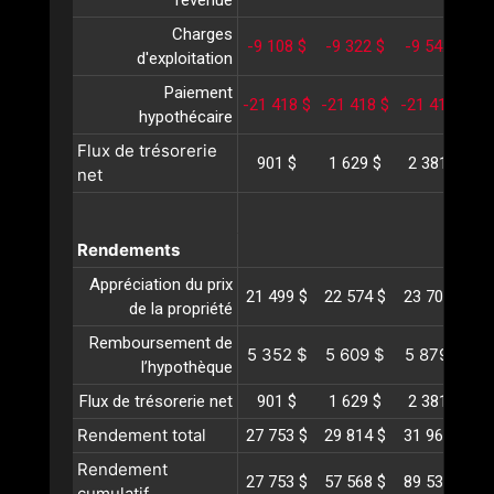
revenue
Charges
-9 108 $
-9 322 $
-9 542 $
-
d'exploitation
Paiement
-21 418 $
-21 418 $
-21 418 $
-
hypothécaire
Flux de trésorerie
901 $
1 629 $
2 381 $
net
Rendements
Appréciation du prix
21 499 $
22 574 $
23 703 $
2
de la propriété
Remboursement de
5 352 $
5 609 $
5 879 $
l’hypothèque
Flux de trésorerie net
901 $
1 629 $
2 381 $
Rendement total
27 753 $
29 814 $
31 963 $
3
Rendement
27 753 $
57 568 $
89 532 $
1
cumulatif