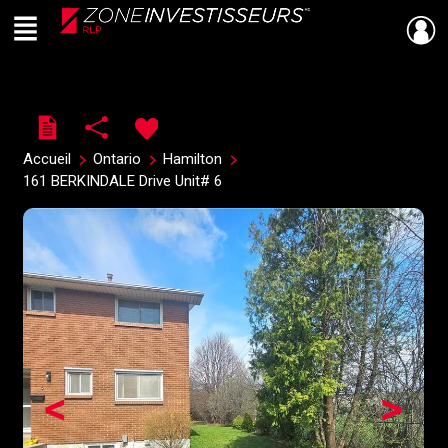
Menu
Live
En Direct
Accueil
Ontario
Hamilton
161 BERKINDALE Drive Unit# 6
<
>