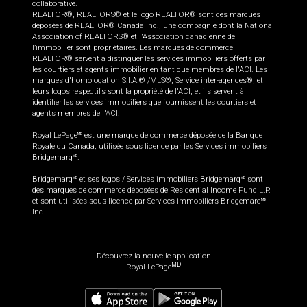
collaborative.
REALTOR®, REALTORS® et le logo REALTOR® sont des marques
déposées de REALTOR® Canada Inc., une compagnie dont la National
Association of REALTORS® et l'Association canadienne de
l’immobilier sont propriétaires. Les marques de commerce
REALTOR® servent à distinguer les services immobiliers offerts par
les courtiers et agents immobilier en tant que membres de l'ACI. Les
marques d'homologation S.I.A.® /MLS®, Service inter-agences®, et
leurs logos respectifs sont la propriété de l'ACI, et ils servent à
identifier les services immobiliers que fournissent les courtiers et
agents membres de l'ACI.
Royal LePage
est une marque de commerce déposée de la Banque
MD
Royale du Canada, utilisée sous licence par les Services immobiliers
Bridgemarq
.
MD
Bridgemarq
et ses logos / Services immobiliers Bridgemarq
sont
MD
MD
des marques de commerce déposées de Residential Income Fund L.P.
et sont utilisées sous licence par Services immobiliers Bridgemarq
MD
Inc.
Découvrez la nouvelle application
MD
Royal LePage