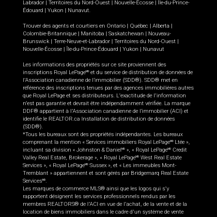
Labrador
|
Territoires du Nord-Ouest
|
Nouvelle-Écosse
|
Île-du-Prince-
Édouard
|
Yukon
|
Nunavut
.
Trouver des agents et courtiers en
Ontario
|
Québec
|
Alberta
|
Colombie-Britannique
|
Manitoba
|
Saskatchewan
|
Nouveau-
Brunswick
|
Terre-Neuve-et-Labrador
|
Territoires du Nord-Ouest
|
Nouvelle-Écosse
|
Île-du-Prince-Édouard
|
Yukon
|
Nunavut
Les informations des propriétés sur ce site proviennent des
inscriptions Royal LePage
et du service de distribution de données de
MD
l'Association canadienne de l’immobilier (SDD®). SDD® met en
référence des inscriptions tenues par des agences immobilières autres
que Royal LePage et ses distributeurs. L'exactitude de l'information
n'est pas garantie et devrait être indépendamment vérifiée. La marque
DDF® appartient à l'Association canadienne de l’immobilier (ACI) et
identifie le REALTOR.ca Installation de distribution de données
(SDD®).
*Tous les bureaux sont des propriétés indépendantes. Les bureaux
comprenant la mention « Services immobiliers Royal LePage
Ltée »,
MD
incluant sa division « Johnston & Daniel
», « Royal LePage
Credit
MD
MD
Valley Real Estate, Brokerage », « Royal LePage
West Real Estate
MD
Services », « Royal LePage
Sussex », et « Les immeubles Mont-
MD
Tremblant » appartiennent et sont gérés par Bridgemarq Real Estate
Services
.
MD
Les marques de commerce MLS® ainsi que les logos qui s'y
rapportent désignent les services professionnels rendus par les
membres REALTORS® de l'ACI en vue de l'achat, de la vente et de la
location de biens immobiliers dans le cadre d'un système de vente