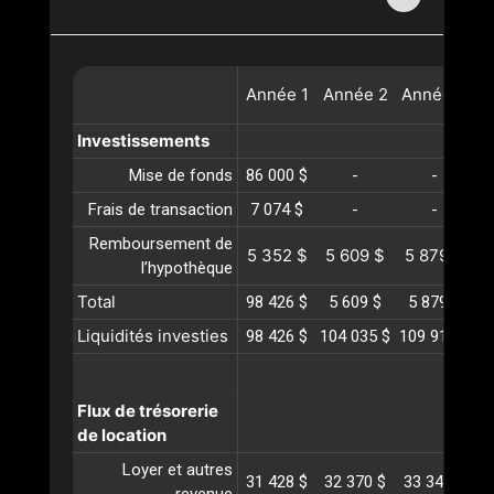
Année
1
Année
2
Année
3
A
Investissements
Mise de fonds
86 000 $
-
-
Frais de transaction
7 074 $
-
-
Remboursement de
5 352 $
5 609 $
5 879 $
l’hypothèque
Total
98 426 $
5 609 $
5 879 $
Liquidités investies
98 426 $
104 035 $
109 914 $
1
Flux de trésorerie
de location
Loyer et autres
31 428 $
32 370 $
33 341 $
3