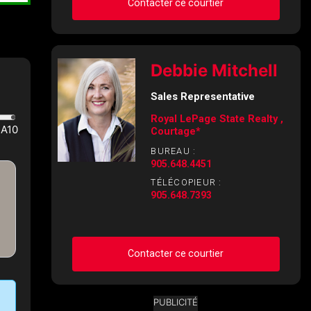
Contacter ce courtier
Demander des infos sur
Debbie Mitchell
cette inscription
Sales Representative
Prénom
Royal LePage State Realty ,
et
Courtage*
Nom
Courriel
BUREAU :
905.648.4451
TÉLÉCOPIEUR :
Téléphone
905.648.7393
(Optionnel)
Message
Contacter ce courtier
PUBLICITÉ
Demander des infos sur