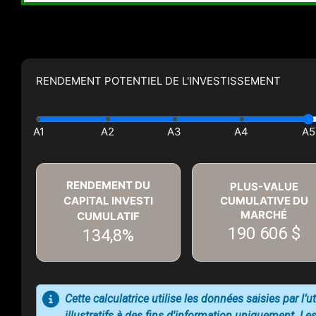
RENDEMENT POTENTIEL DE L'INVESTISSEMENT
RENDEMENT DU
PLUS-VALUE
CAPITAL INVESTI
CUMULATIVE DU
MARCHÉ
CUMULATIF
190 606 $
134,8%
Cette calculatrice utilise les données saisies par l’
illustratifs à des fins d'information uniquement. Les