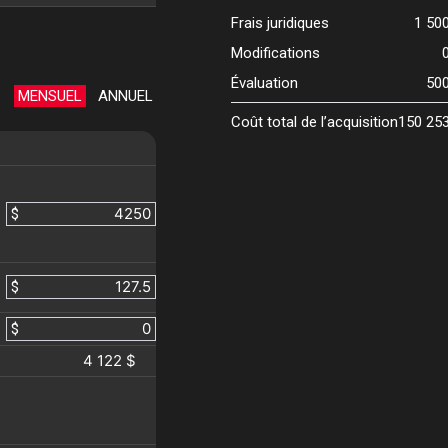
Frais juridiques
1 50
Modifications
Évaluation
50
MENSUEL
ANNUEL
Coût total de l’acquisition
150 25
$
$
$
4 122 $