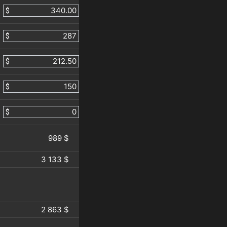
$
$
$
$
$
989 $
3 133 $
2 863 $