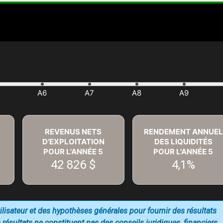
REVENUS NETS
RENDEMENT ANNUEL
D'EXPLOITATION
DES LIQUIDITÉS
POUR L'ANNÉE
5
POUR L'ANNÉE
5
42 826 $
4,1%
utilisateur et des hypothèses générales pour fournir des résultats
 résultats ne constituent pas des conseils juridiques, financiers,