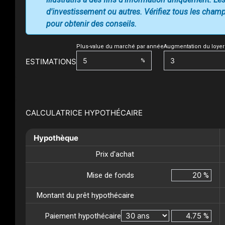
d'investissement ou autres. Vérifiez tous les champs
pour obtenir des conseils.
Plus-value du marché par année
Augmentation du loyer
ESTIMATIONS
%
CALCULATRICE HYPOTHÉCAIRE
Hypothèque
Prix d'achat
Mise de fonds
%
Montant du prêt hypothécaire
Paiement hypothécaire
%