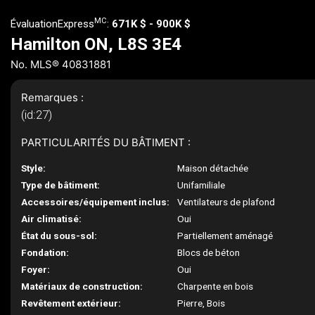
MC
ÉvaluationExpress
:
671K $ - 900K $
Hamilton ON, L8S 3E4
No. MLS® 40831881
Remarques :
(id:27)
PARTICULARITÉS DU BÂTIMENT :
Style:
Maison détachée
Type de bâtiment:
Unifamiliale
Accessoires/équipement inclus:
Ventilateurs de plafond
Air climatisé:
Oui
État du sous-sol:
Partiellement aménagé
Fondation:
Blocs de béton
Foyer:
Oui
Matériaux de construction:
Charpente en bois
Revêtement extérieur:
Pierre, Bois