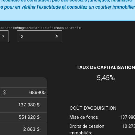
 pour en vérifier l’exactitude et consultez un courtier immobilier
 par année
Augmentation des dépenses par année
%
%
TAUX DE CAPITALISATION
5,45%
$
137 980 $
COÛT D’ACQUISITION
551 920 $
Mise de fonds
137 98
Droits de cession
10 27
2 863 $
immobilière