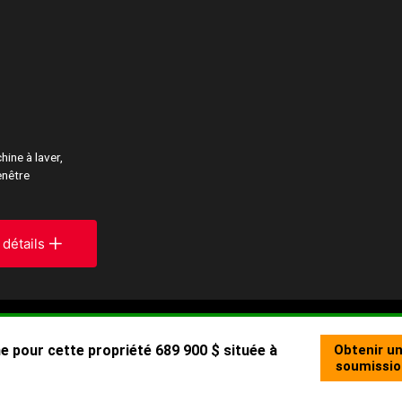
hine à laver,
enêtre
 détails