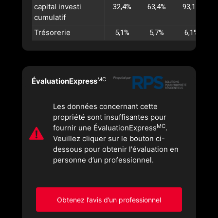
capital investi
32,4%
63,4%
93,1%
cumulatif
Trésorerie
5,1%
5,7%
6,1%
MC
ÉvaluationExpress
Les données concernant cette
propriété sont insuffisantes pour
MC
fournir une ÉvaluationExpress
.
Veuillez cliquer sur le bouton ci-
dessous pour obtenir l'évaluation en
personne d’un professionnel.
Obtenez l’avis d’un professionnel