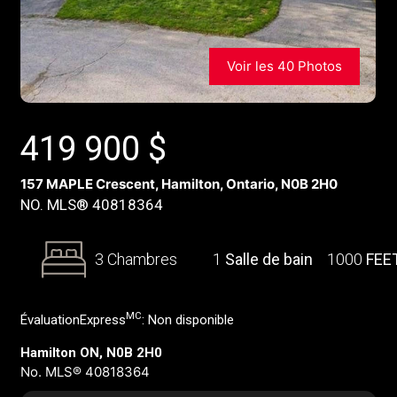
Voir les 40 Photos
419 900
$
157 MAPLE Crescent, Hamilton, Ontario, N0B 2H0
NO. MLS® 40818364
3 Chambres
1
Salle de bain
1000
FEE
MC
ÉvaluationExpress
:
Non disponible
Hamilton ON, N0B 2H0
No. MLS® 40818364