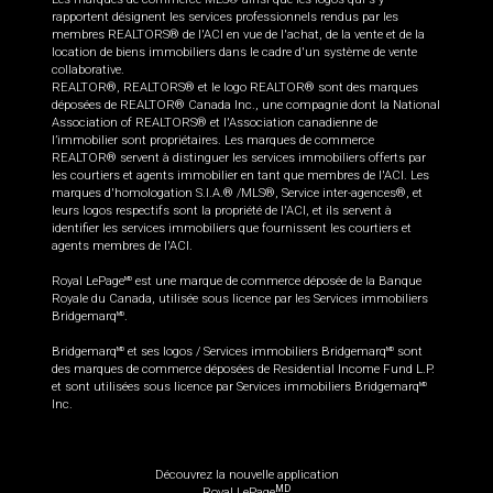
rapportent désignent les services professionnels rendus par les
membres REALTORS® de l'ACI en vue de l'achat, de la vente et de la
location de biens immobiliers dans le cadre d'un système de vente
collaborative.
REALTOR®, REALTORS® et le logo REALTOR® sont des marques
déposées de REALTOR® Canada Inc., une compagnie dont la National
Association of REALTORS® et l'Association canadienne de
l’immobilier sont propriétaires. Les marques de commerce
REALTOR® servent à distinguer les services immobiliers offerts par
les courtiers et agents immobilier en tant que membres de l'ACI. Les
marques d'homologation S.I.A.® /MLS®, Service inter-agences®, et
leurs logos respectifs sont la propriété de l'ACI, et ils servent à
identifier les services immobiliers que fournissent les courtiers et
agents membres de l'ACI.
Royal LePage
est une marque de commerce déposée de la Banque
MD
Royale du Canada, utilisée sous licence par les Services immobiliers
Bridgemarq
.
MD
Bridgemarq
et ses logos / Services immobiliers Bridgemarq
sont
MD
MD
des marques de commerce déposées de Residential Income Fund L.P.
et sont utilisées sous licence par Services immobiliers Bridgemarq
MD
Inc.
Découvrez la nouvelle application
MD
Royal LePage