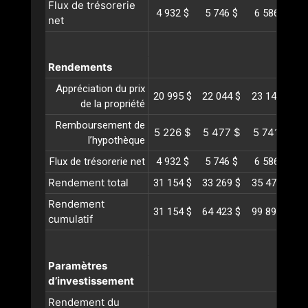
Flux de trésorerie
4 932 $
5 746 $
6 586 $
net
Rendements
Appréciation du prix
20 995 $
22 044 $
23 146 $
2
de la propriété
Remboursement de
5 226 $
5 477 $
5 741 $
6
l’hypothèque
Flux de trésorerie net
4 932 $
5 746 $
6 586 $
Rendement total
31 154 $
33 269 $
35 474 $
3
Rendement
31 154 $
64 423 $
99 898 $
1
cumulatif
Paramètres
d’investissement
Rendement du