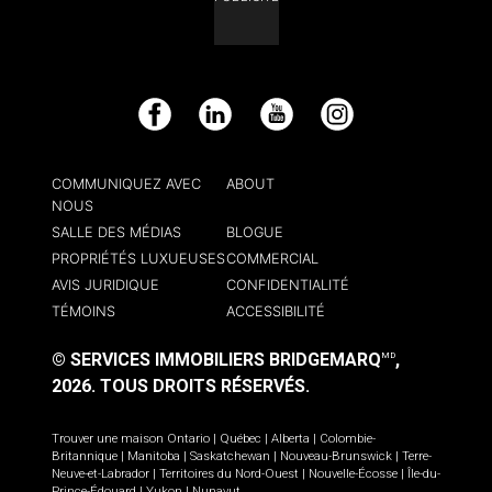
Facebook
LinkedIn
YouTube
Instagram
COMMUNIQUEZ AVEC
ABOUT
NOUS
SALLE DES MÉDIAS
BLOGUE
PROPRIÉTÉS LUXUEUSES
COMMERCIAL
AVIS JURIDIQUE
CONFIDENTIALITÉ
TÉMOINS
ACCESSIBILITÉ
© SERVICES IMMOBILIERS BRIDGEMARQ
,
MD
2026.
TOUS DROITS RÉSERVÉS.
Trouver une maison
Ontario
|
Québec
|
Alberta
|
Colombie-
Britannique
|
Manitoba
|
Saskatchewan
|
Nouveau-Brunswick
|
Terre-
Neuve-et-Labrador
|
Territoires du Nord-Ouest
|
Nouvelle-Écosse
|
Île-du-
Prince-Édouard
|
Yukon
|
Nunavut
.