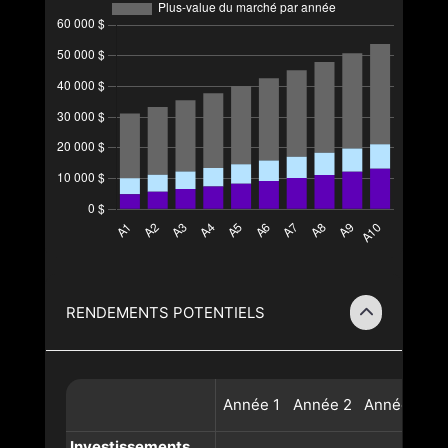
RENDEMENTS POTENTIELS
Année
1
Année
2
Année
3
A
Investissements