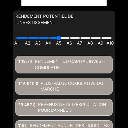
RENDEMENT POTENTIEL DE
L'INVESTISSEMENT
RENDEMENT DU CAPITAL INVESTI
148,7%
CUMULATIF
PLUS-VALUE CUMULATIVE DU
116 010 $
MARCHÉ
REVENUS NETS D'EXPLOITATION
29 457 $
POUR L'ANNÉE
5
RENDEMENT ANNUEL DES LIQUIDITÉS
7,0%