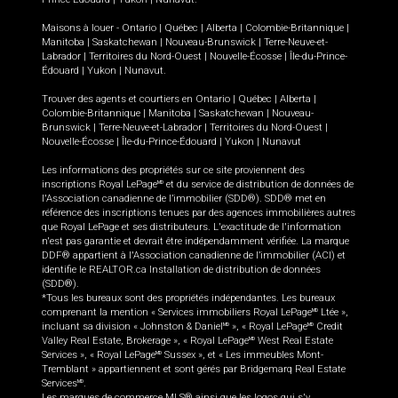
Maisons à louer -
Ontario
|
Québec
|
Alberta
|
Colombie-Britannique
|
Manitoba
|
Saskatchewan
|
Nouveau-Brunswick
|
Terre-Neuve-et-
Labrador
|
Territoires du Nord-Ouest
|
Nouvelle-Écosse
|
Île-du-Prince-
Édouard
|
Yukon
|
Nunavut
.
Trouver des agents et courtiers en
Ontario
|
Québec
|
Alberta
|
Colombie-Britannique
|
Manitoba
|
Saskatchewan
|
Nouveau-
Brunswick
|
Terre-Neuve-et-Labrador
|
Territoires du Nord-Ouest
|
Nouvelle-Écosse
|
Île-du-Prince-Édouard
|
Yukon
|
Nunavut
Les informations des propriétés sur ce site proviennent des
inscriptions Royal LePage
et du service de distribution de données de
MD
l'Association canadienne de l’immobilier (SDD®). SDD® met en
référence des inscriptions tenues par des agences immobilières autres
que Royal LePage et ses distributeurs. L'exactitude de l'information
n'est pas garantie et devrait être indépendamment vérifiée. La marque
DDF® appartient à l'Association canadienne de l’immobilier (ACI) et
identifie le REALTOR.ca Installation de distribution de données
(SDD®).
*Tous les bureaux sont des propriétés indépendantes. Les bureaux
comprenant la mention « Services immobiliers Royal LePage
Ltée »,
MD
incluant sa division « Johnston & Daniel
», « Royal LePage
Credit
MD
MD
Valley Real Estate, Brokerage », « Royal LePage
West Real Estate
MD
Services », « Royal LePage
Sussex », et « Les immeubles Mont-
MD
Tremblant » appartiennent et sont gérés par Bridgemarq Real Estate
Services
.
MD
Les marques de commerce MLS® ainsi que les logos qui s'y