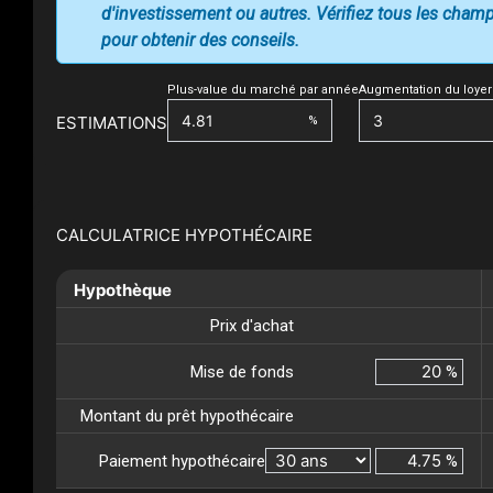
d'investissement ou autres. Vérifiez tous les champs
pour obtenir des conseils.
Plus-value du marché par année
Augmentation du loyer
ESTIMATIONS
%
CALCULATRICE HYPOTHÉCAIRE
Hypothèque
Prix d'achat
Mise de fonds
%
Montant du prêt hypothécaire
Paiement hypothécaire
%