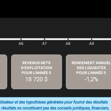
REVENUS NETS
RENDEMENT ANNUEL
D'EXPLOITATION
DES LIQUIDITÉS
POUR L'ANNÉE
5
POUR L'ANNÉE
5
18 720 $
-1,2%
utilisateur et des hypothèses générales pour fournir des résultats
 résultats ne constituent pas des conseils juridiques, financiers,