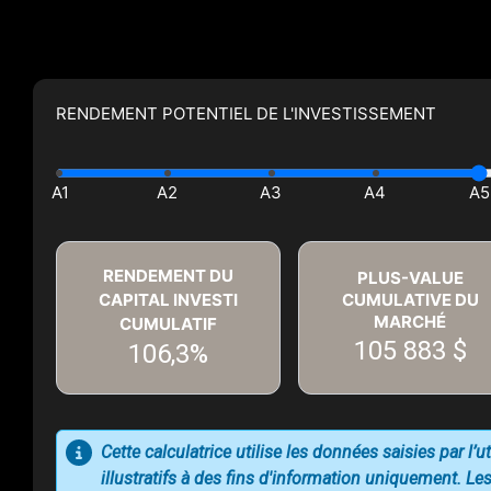
RENDEMENT POTENTIEL DE L'INVESTISSEMENT
RENDEMENT DU
PLUS-VALUE
CAPITAL INVESTI
CUMULATIVE DU
MARCHÉ
CUMULATIF
105 883 $
106,3%
Cette calculatrice utilise les données saisies par l’
illustratifs à des fins d'information uniquement. Les