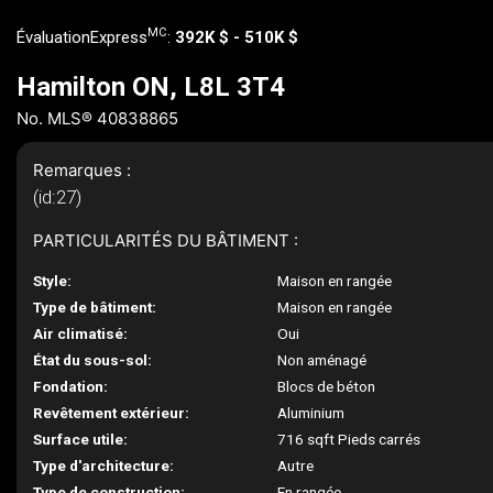
MC
ÉvaluationExpress
:
392K $ - 510K $
Hamilton ON, L8L 3T4
No. MLS® 40838865
Remarques :
(id:27)
PARTICULARITÉS DU BÂTIMENT :
Style:
Maison en rangée
Type de bâtiment:
Maison en rangée
Air climatisé:
Oui
État du sous-sol:
Non aménagé
Fondation:
Blocs de béton
Revêtement extérieur:
Aluminium
Surface utile:
716 sqft Pieds carrés
Type d'architecture:
Autre
Type de construction:
En rangée