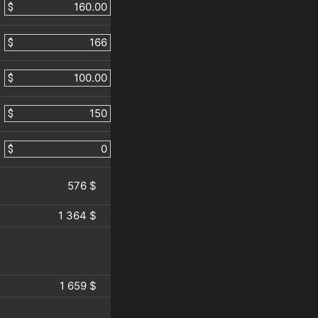
$
$
$
$
$
576 $
1 364 $
1 659 $