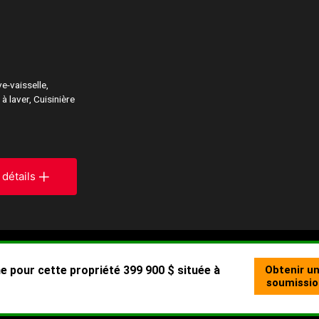
ve-vaisselle,
à laver, Cuisinière
 détails