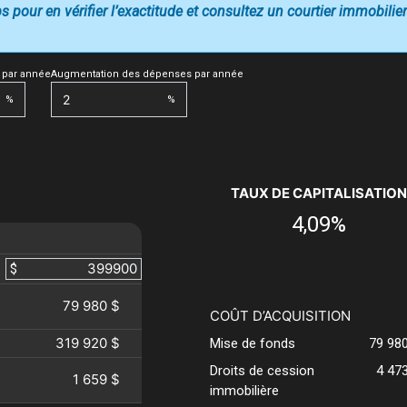
 pour en vérifier l’exactitude et consultez un courtier immobilier
 par année
Augmentation des dépenses par année
%
%
TAUX DE CAPITALISATION
4,09%
$
79 980 $
COÛT D’ACQUISITION
319 920 $
Mise de fonds
79 98
Droits de cession
4 47
1 659 $
immobilière