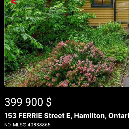
<
399 900
$
153 FERRIE Street E, Hamilton, Ontar
NO. MLS® 40838865