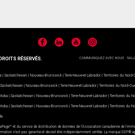
Facebook
LinkedIn
YouTube
Instagram
ROITS RÉSERVÉS.
COMMUNIQUEZ AVEC NOUS
SALL
a
|
Saskatchewan
|
Nouveau-Brunswick
|
Terre-Neuve-et-Labrador
|
Territoires du Nord
Saskatchewan
|
Nouveau-Brunswick
|
Terre-Neuve-et-Labrador
|
Territoires du Nord-Ou
itoba
|
Saskatchewan
|
Nouveau-Brunswick
|
Terre-Neuve-et-Labrador
|
Territoires du 
itoba
|
Saskatchewan
|
Nouveau-Brunswick
|
Terre-Neuve-et-Labrador
|
Territoires du 
da
LePage
MD
et du service de distribution de données de l'Association canadienne de l’im
rmation n'est pas garantie et devrait être indépendamment vérifiée. La marque DDF® appa