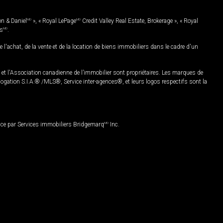
on & Daniel
MD
», « Royal LePage
MD
Credit Valley Real Estate, Brokerage », « Royal
es
MD
.
chat, de la vente et de la location de biens immobiliers dans le cadre d'un
Association canadienne de l’immobilier sont propriétaires. Les marques de
ation S.I.A.® /MLS®, Service inter-agences®, et leurs logos respectifs sont la
nce par Services immobiliers Bridgemarq
MD
Inc.