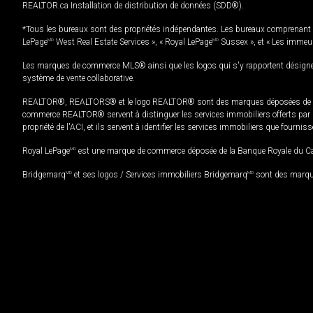
REALTOR.ca Installation de distribution de données (SDD®).
*Tous les bureaux sont des propriétés indépendantes. Les bureaux comprenant 
LePage
MD
West Real Estate Services », « Royal LePage
MD
Sussex », et « Les immeu
Les marques de commerce MLS® ainsi que les logos qui s'y rapportent désignent
système de vente collaborative.
REALTOR®, REALTORS® et le logo REALTOR® sont des marques déposées de REAL
commerce REALTOR® servent à distinguer les services immobiliers offerts par le
propriété de l'ACI, et ils servent à identifier les services immobiliers que fourni
Royal LePage
MD
est une marque de commerce déposée de la Banque Royale du Cana
Bridgemarq
MD
et ses logos / Services immobiliers Bridgemarq
MD
sont des marque