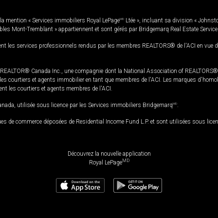
la mention « Services immobiliers Royal LePage
MD
Ltée », incluant sa division « Johnst
bles Mont-Tremblant » appartiennent et sont gérés par Bridgemarq Real Estate Servic
 les services professionnels rendus par les membres REALTORS® de l'ACI en vue de l'a
TOR® Canada Inc., une compagnie dont la National Association of REALTORS® et l'
s courtiers et agents immobilier en tant que membres de l'ACI. Les marques d'homolog
ssent les courtiers et agents membres de l'ACI.
da, utilisée sous licence par les Services immobiliers Bridgemarq
MD
.
s de commerce déposées de Residential Income Fund L.P. et sont utilisées sous lice
Découvrez la nouvelle application
MD
Royal LePage