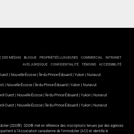
E DES MÉDIAS
BLOGUE
PROPRIÉTÉS LUXUEUSES
COMMERCIAL
INTRANET
AVIS JURIDIQUE
CONFIDENTIALITÉ
TÉMOINS
ACCESSIBILITÉ
-Ouest
|
Nouvelle-Écosse
|
Île-du-Prince-Édouard
|
Yukon
|
Nunavut
.
est
|
Nouvelle-Écosse
|
Île-du-Prince-Édouard
|
Yukon
|
Nunavut
.
Nord-Ouest
|
Nouvelle-Écosse
|
Île-du-Prince-Édouard
|
Yukon
|
Nunavut
Nord-Ouest
|
Nouvelle-Écosse
|
Île-du-Prince-Édouard
|
Yukon
|
Nunavut
mobilier (SDD®). SDD® met en référence des inscriptions tenues par des agences
rtient à l'Association canadienne de l’immobilier (ACI) et identifie le