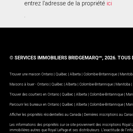
entrez l'adresse de la propriété
ici
.
© SERVICES IMMOBILIERS BRIDGEMARQ
, 2026.
TOUS D
MD
Trouver une maison
Ontario
|
Québec
|
Alberta
|
Colombie-Britannique
|
Manitob
Maisons à louer -
Ontario
|
Québec
|
Alberta
|
Colombie-Britannique
|
Manitoba
|
Trouver des courtiers en
Ontario
|
Québec
|
Alberta
|
Colombie-Britannique
|
Man
Parcourir les bureaux en
Ontario
|
Québec
|
Alberta
|
Colombie-Britannique
|
Man
Afficher les propriétés résidentielles au Canada
|
Dernières inscriptions au Cana
Les informations des propriétés sur ce site proviennent des inscriptions Royal 
immobilières autres que Royal LePage et ses distributeurs. L'exactitude de l'info