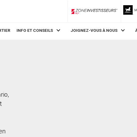
ZoneInvestisseurs RLP
RTIER
INFO ET CONSEILS
JOIGNEZ-VOUS À NOUS
rio,
t
en