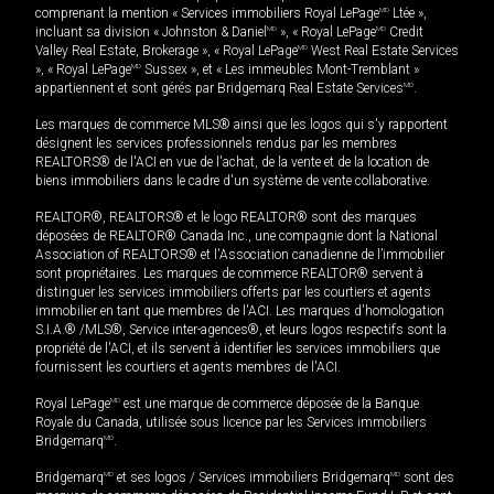
comprenant la mention « Services immobiliers Royal LePage
MD
Ltée »,
incluant sa division « Johnston & Daniel
MD
», « Royal LePage
MD
Credit
Valley Real Estate, Brokerage », « Royal LePage
MD
West Real Estate Services
», « Royal LePage
MD
Sussex », et « Les immeubles Mont-Tremblant »
appartiennent et sont gérés par Bridgemarq Real Estate Services
MD
.
Les marques de commerce MLS® ainsi que les logos qui s'y rapportent
désignent les services professionnels rendus par les membres
REALTORS® de l'ACI en vue de l'achat, de la vente et de la location de
biens immobiliers dans le cadre d'un système de vente collaborative.
REALTOR®, REALTORS® et le logo REALTOR® sont des marques
déposées de REALTOR® Canada Inc., une compagnie dont la National
Association of REALTORS® et l'Association canadienne de l’immobilier
sont propriétaires. Les marques de commerce REALTOR® servent à
distinguer les services immobiliers offerts par les courtiers et agents
immobilier en tant que membres de l'ACI. Les marques d'homologation
S.I.A.® /MLS®, Service inter-agences®, et leurs logos respectifs sont la
propriété de l'ACI, et ils servent à identifier les services immobiliers que
fournissent les courtiers et agents membres de l'ACI.
Royal LePage
MD
est une marque de commerce déposée de la Banque
Royale du Canada, utilisée sous licence par les Services immobiliers
Bridgemarq
MD
.
Bridgemarq
MD
et ses logos / Services immobiliers Bridgemarq
MD
sont des