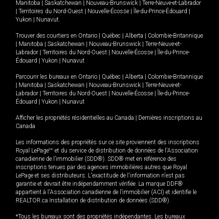
Manitoba
|
Saskatchewan
|
Nouveau-Brunswick
|
Terre-Neuve-et-Labrador
|
Territoires du Nord-Ouest
|
Nouvelle-Écosse
|
Île-du-Prince-Édouard
|
Yukon
|
Nunavut
.
Trouver des courtiers en
Ontario
|
Québec
|
Alberta
|
Colombie-Britannique
|
Manitoba
|
Saskatchewan
|
Nouveau-Brunswick
|
Terre-Neuve-et-
Labrador
|
Territoires du Nord-Ouest
|
Nouvelle-Écosse
|
Île-du-Prince-
Édouard
|
Yukon
|
Nunavut
Parcourir les bureaux en
Ontario
|
Québec
|
Alberta
|
Colombie-Britannique
|
Manitoba
|
Saskatchewan
|
Nouveau-Brunswick
|
Terre-Neuve-et-
Labrador
|
Territoires du Nord-Ouest
|
Nouvelle-Écosse
|
Île-du-Prince-
Édouard
|
Yukon
|
Nunavut
Afficher les propriétés résidentielles au Canada
|
Dernières inscriptions au
Canada
Les informations des propriétés sur ce site proviennent des inscriptions
Royal LePage
MD
et du service de distribution de données de l'Association
canadienne de l’immobilier (SDD®). SDD® met en référence des
inscriptions tenues par des agences immobilières autres que Royal
LePage et ses distributeurs. L'exactitude de l'information n'est pas
garantie et devrait être indépendamment vérifiée. La marque DDF®
appartient à l'Association canadienne de l’immobilier (ACI) et identifie le
REALTOR.ca Installation de distribution de données (SDD®).
*Tous les bureaux sont des propriétés indépendantes. Les bureaux