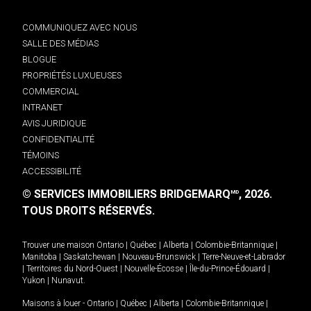
COMMUNIQUEZ AVEC NOUS
SALLE DES MÉDIAS
BLOGUE
PROPRIÉTÉS LUXUEUSES
COMMERCIAL
INTRANET
AVIS JURIDIQUE
CONFIDENTIALITÉ
TÉMOINS
ACCESSIBILITÉ
© SERVICES IMMOBILIERS BRIDGEMARQ
, 2026.
MD
TOUS DROITS RÉSERVÉS.
Trouver une maison
Ontario
|
Québec
|
Alberta
|
Colombie-Britannique
|
Manitoba
|
Saskatchewan
|
Nouveau-Brunswick
|
Terre-Neuve-et-Labrador
|
Territoires du Nord-Ouest
|
Nouvelle-Écosse
|
Île-du-Prince-Édouard
|
Yukon
|
Nunavut
.
Maisons à louer -
Ontario
|
Québec
|
Alberta
|
Colombie-Britannique
|