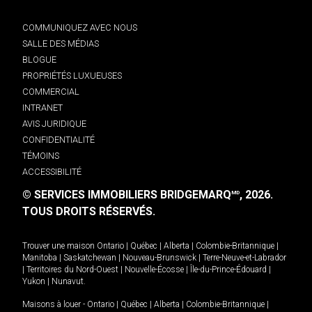
COMMUNIQUEZ AVEC NOUS
SALLE DES MÉDIAS
BLOGUE
PROPRIÉTÉS LUXUEUSES
COMMERCIAL
INTRANET
AVIS JURIDIQUE
CONFIDENTIALITÉ
TÉMOINS
ACCESSIBILITÉ
© SERVICES IMMOBILIERS BRIDGEMARQ
, 2026.
MD
TOUS DROITS RÉSERVÉS.
Trouver une maison
Ontario
|
Québec
|
Alberta
|
Colombie-Britannique
|
Manitoba
|
Saskatchewan
|
Nouveau-Brunswick
|
Terre-Neuve-et-Labrador
|
Territoires du Nord-Ouest
|
Nouvelle-Écosse
|
Île-du-Prince-Édouard
|
Yukon
|
Nunavut
.
Maisons à louer -
Ontario
|
Québec
|
Alberta
|
Colombie-Britannique
|