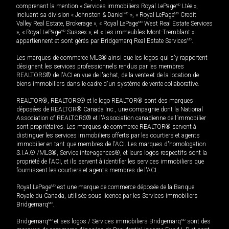
comprenant la mention « Services immobiliers Royal LePage
MD
Ltée »,
incluant sa division « Johnston & Daniel
MD
», « Royal LePage
MD
Credit
Valley Real Estate, Brokerage », « Royal LePage
MD
West Real Estate Services
», « Royal LePage
MD
Sussex », et « Les immeubles Mont-Tremblant »
appartiennent et sont gérés par Bridgemarq Real Estate Services
MD
.
Les marques de commerce MLS® ainsi que les logos qui s'y rapportent
désignent les services professionnels rendus par les membres
REALTORS® de l'ACI en vue de l'achat, de la vente et de la location de
biens immobiliers dans le cadre d'un système de vente collaborative.
REALTOR®, REALTORS® et le logo REALTOR® sont des marques
déposées de REALTOR® Canada Inc., une compagnie dont la National
Association of REALTORS® et l'Association canadienne de l’immobilier
sont propriétaires. Les marques de commerce REALTOR® servent à
distinguer les services immobiliers offerts par les courtiers et agents
immobilier en tant que membres de l'ACI. Les marques d'homologation
S.I.A.® /MLS®, Service inter-agences®, et leurs logos respectifs sont la
propriété de l'ACI, et ils servent à identifier les services immobiliers que
fournissent les courtiers et agents membres de l'ACI.
Royal LePage
MD
est une marque de commerce déposée de la Banque
Royale du Canada, utilisée sous licence par les Services immobiliers
Bridgemarq
MD
.
Bridgemarq
MD
et ses logos / Services immobiliers Bridgemarq
MD
sont des