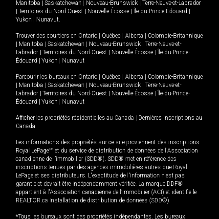
Manitoba
|
Saskatchewan
|
Nouveau-Brunswick
|
Terre-Neuve-et-Labrador
|
Territoires du Nord-Ouest
|
Nouvelle-Écosse
|
Île-du-Prince-Édouard
|
Yukon
|
Nunavut
.
Trouver des courtiers en
Ontario
|
Québec
|
Alberta
|
Colombie-Britannique
|
Manitoba
|
Saskatchewan
|
Nouveau-Brunswick
|
Terre-Neuve-et-
Labrador
|
Territoires du Nord-Ouest
|
Nouvelle-Écosse
|
Île-du-Prince-
Édouard
|
Yukon
|
Nunavut
Parcourir les bureaux en
Ontario
|
Québec
|
Alberta
|
Colombie-Britannique
|
Manitoba
|
Saskatchewan
|
Nouveau-Brunswick
|
Terre-Neuve-et-
Labrador
|
Territoires du Nord-Ouest
|
Nouvelle-Écosse
|
Île-du-Prince-
Édouard
|
Yukon
|
Nunavut
Afficher les propriétés résidentielles au Canada
|
Dernières inscriptions au
Canada
Les informations des propriétés sur ce site proviennent des inscriptions
Royal LePage
MD
et du service de distribution de données de l'Association
canadienne de l’immobilier (SDD®). SDD® met en référence des
inscriptions tenues par des agences immobilières autres que Royal
LePage et ses distributeurs. L'exactitude de l'information n'est pas
garantie et devrait être indépendamment vérifiée. La marque DDF®
appartient à l'Association canadienne de l’immobilier (ACI) et identifie le
REALTOR.ca Installation de distribution de données (SDD®).
*Tous les bureaux sont des propriétés indépendantes. Les bureaux